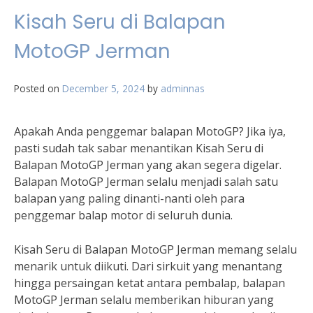
Kisah Seru di Balapan
MotoGP Jerman
Posted on
December 5, 2024
by
adminnas
Apakah Anda penggemar balapan MotoGP? Jika iya,
pasti sudah tak sabar menantikan Kisah Seru di
Balapan MotoGP Jerman yang akan segera digelar.
Balapan MotoGP Jerman selalu menjadi salah satu
balapan yang paling dinanti-nanti oleh para
penggemar balap motor di seluruh dunia.
Kisah Seru di Balapan MotoGP Jerman memang selalu
menarik untuk diikuti. Dari sirkuit yang menantang
hingga persaingan ketat antara pembalap, balapan
MotoGP Jerman selalu memberikan hiburan yang