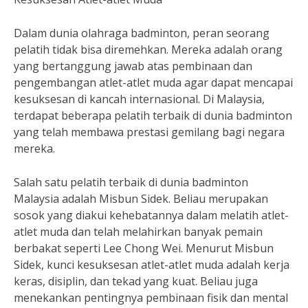
Dalam dunia olahraga badminton, peran seorang
pelatih tidak bisa diremehkan. Mereka adalah orang
yang bertanggung jawab atas pembinaan dan
pengembangan atlet-atlet muda agar dapat mencapai
kesuksesan di kancah internasional. Di Malaysia,
terdapat beberapa pelatih terbaik di dunia badminton
yang telah membawa prestasi gemilang bagi negara
mereka.
Salah satu pelatih terbaik di dunia badminton
Malaysia adalah Misbun Sidek. Beliau merupakan
sosok yang diakui kehebatannya dalam melatih atlet-
atlet muda dan telah melahirkan banyak pemain
berbakat seperti Lee Chong Wei. Menurut Misbun
Sidek, kunci kesuksesan atlet-atlet muda adalah kerja
keras, disiplin, dan tekad yang kuat. Beliau juga
menekankan pentingnya pembinaan fisik dan mental