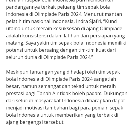
pandangannya terkait peluang tim sepak bola
Indonesia di Olimpiade Paris 2024. Menurut mantan
pelatih tim nasional Indonesia, Indra Sjafri, “Kunci
utama untuk meraih kesuksesan di ajang Olimpiade
adalah konsistensi dalam latihan dan persiapan yang
matang. Saya yakin tim sepak bola Indonesia memiliki
potensi untuk bersaing dengan tim-tim kuat dari
seluruh dunia di Olimpiade Paris 2024.”
Meskipun tantangan yang dihadapi oleh tim sepak
bola Indonesia di Olimpiade Paris 2024 sangatlah
besar, namun semangat dan tekad untuk meraih
prestasi bagi Tanah Air tidak boleh padam. Dukungan
dari seluruh masyarakat Indonesia diharapkan dapat
menjadi motivasi tambahan bagi para pemain sepak
bola Indonesia untuk memberikan yang terbaik di
ajang bergengsi tersebut.