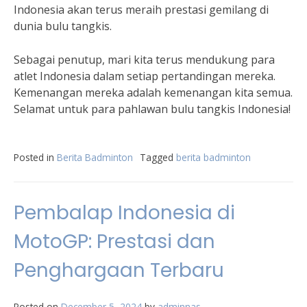
Indonesia akan terus meraih prestasi gemilang di
dunia bulu tangkis.
Sebagai penutup, mari kita terus mendukung para
atlet Indonesia dalam setiap pertandingan mereka.
Kemenangan mereka adalah kemenangan kita semua.
Selamat untuk para pahlawan bulu tangkis Indonesia!
Posted in
Berita Badminton
Tagged
berita badminton
Pembalap Indonesia di
MotoGP: Prestasi dan
Penghargaan Terbaru
Posted on
December 5, 2024
by
adminnas