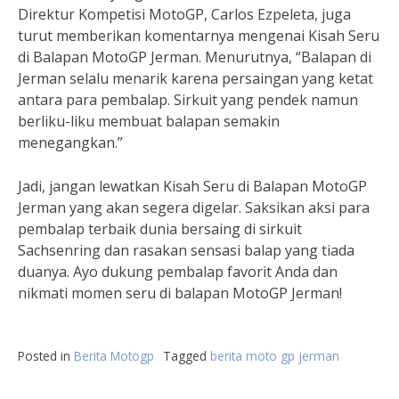
Direktur Kompetisi MotoGP, Carlos Ezpeleta, juga
turut memberikan komentarnya mengenai Kisah Seru
di Balapan MotoGP Jerman. Menurutnya, “Balapan di
Jerman selalu menarik karena persaingan yang ketat
antara para pembalap. Sirkuit yang pendek namun
berliku-liku membuat balapan semakin
menegangkan.”
Jadi, jangan lewatkan Kisah Seru di Balapan MotoGP
Jerman yang akan segera digelar. Saksikan aksi para
pembalap terbaik dunia bersaing di sirkuit
Sachsenring dan rasakan sensasi balap yang tiada
duanya. Ayo dukung pembalap favorit Anda dan
nikmati momen seru di balapan MotoGP Jerman!
Posted in
Berita Motogp
Tagged
berita moto gp jerman