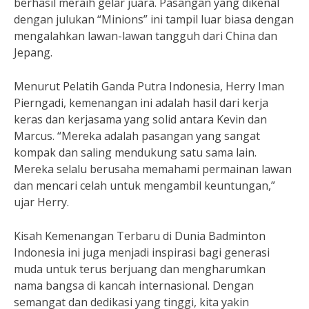
berhasil meraih gelar juara. Pasangan yang dikenal
dengan julukan “Minions” ini tampil luar biasa dengan
mengalahkan lawan-lawan tangguh dari China dan
Jepang.
Menurut Pelatih Ganda Putra Indonesia, Herry Iman
Pierngadi, kemenangan ini adalah hasil dari kerja
keras dan kerjasama yang solid antara Kevin dan
Marcus. “Mereka adalah pasangan yang sangat
kompak dan saling mendukung satu sama lain.
Mereka selalu berusaha memahami permainan lawan
dan mencari celah untuk mengambil keuntungan,”
ujar Herry.
Kisah Kemenangan Terbaru di Dunia Badminton
Indonesia ini juga menjadi inspirasi bagi generasi
muda untuk terus berjuang dan mengharumkan
nama bangsa di kancah internasional. Dengan
semangat dan dedikasi yang tinggi, kita yakin