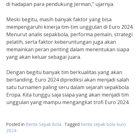
di hadapan para pendukung Jerman,” ujarnya.
Meski begitu, masih banyak faktor yang bisa
mempengaruhi kinerja tim-tim unggulan di Euro 2024.
Menurut analis sepakbola, performa pemain, strategi
pelatih, serta faktor keberuntungan juga akan
memainkan peran penting dalam menentukan siapa
yang akan keluar sebagai juara.
Dengan begitu banyak tim berkualitas yang akan
bertanding, Euro 2024 diprediksi akan menjadi salah
satu turnamen paling seru dalam sejarah sepakbola
Eropa. Kita tunggu saja siapa yang akan menjadi tim
unggulan yang mampu mengangkat trofi Euro 2024.
Posted in
Berita Sepak Bola
Tagged
berita sepak bola euro
2024