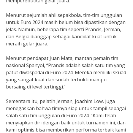
memperebutkan gelar juara.
Menurut sejumlah ahli sepakbola, tim-tim unggulan
untuk Euro 2024 masih belum bisa dipastikan dengan
jelas. Namun, beberapa tim seperti Prancis, Jerman,
dan Belgia dianggap sebagai kandidat kuat untuk
meraih gelar juara.
Menurut pendapat Juan Mata, mantan pemain tim
nasional Spanyol, “Prancis adalah salah satu tim yang
patut diwaspadai di Euro 2024. Mereka memiliki skuad
yang sangat kuat dan sudah terbukti mampu
bersaing di level tertinggi.”
Sementara itu, pelatih Jerman, Joachim Low, juga
menegaskan bahwa timnya siap untuk tampil sebagai
salah satu tim unggulan di Euro 2024. “Kami telah
menyiapkan diri dengan baik untuk turnamen ini, dan
kami optimis bisa memberikan performa terbaik kami