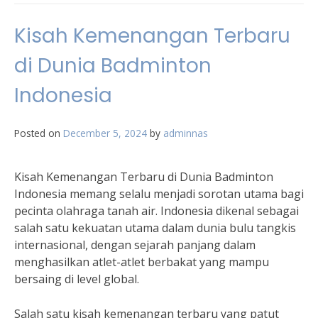
Kisah Kemenangan Terbaru
di Dunia Badminton
Indonesia
Posted on
December 5, 2024
by
adminnas
Kisah Kemenangan Terbaru di Dunia Badminton
Indonesia memang selalu menjadi sorotan utama bagi
pecinta olahraga tanah air. Indonesia dikenal sebagai
salah satu kekuatan utama dalam dunia bulu tangkis
internasional, dengan sejarah panjang dalam
menghasilkan atlet-atlet berbakat yang mampu
bersaing di level global.
Salah satu kisah kemenangan terbaru yang patut