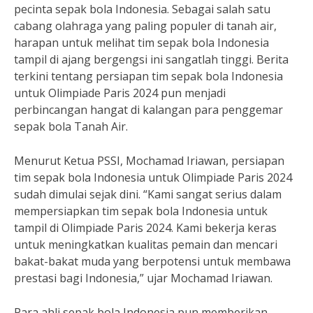
pecinta sepak bola Indonesia. Sebagai salah satu
cabang olahraga yang paling populer di tanah air,
harapan untuk melihat tim sepak bola Indonesia
tampil di ajang bergengsi ini sangatlah tinggi. Berita
terkini tentang persiapan tim sepak bola Indonesia
untuk Olimpiade Paris 2024 pun menjadi
perbincangan hangat di kalangan para penggemar
sepak bola Tanah Air.
Menurut Ketua PSSI, Mochamad Iriawan, persiapan
tim sepak bola Indonesia untuk Olimpiade Paris 2024
sudah dimulai sejak dini. “Kami sangat serius dalam
mempersiapkan tim sepak bola Indonesia untuk
tampil di Olimpiade Paris 2024. Kami bekerja keras
untuk meningkatkan kualitas pemain dan mencari
bakat-bakat muda yang berpotensi untuk membawa
prestasi bagi Indonesia,” ujar Mochamad Iriawan.
Para ahli sepak bola Indonesia pun memberikan