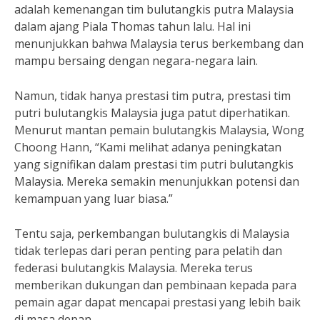
adalah kemenangan tim bulutangkis putra Malaysia
dalam ajang Piala Thomas tahun lalu. Hal ini
menunjukkan bahwa Malaysia terus berkembang dan
mampu bersaing dengan negara-negara lain.
Namun, tidak hanya prestasi tim putra, prestasi tim
putri bulutangkis Malaysia juga patut diperhatikan.
Menurut mantan pemain bulutangkis Malaysia, Wong
Choong Hann, “Kami melihat adanya peningkatan
yang signifikan dalam prestasi tim putri bulutangkis
Malaysia. Mereka semakin menunjukkan potensi dan
kemampuan yang luar biasa.”
Tentu saja, perkembangan bulutangkis di Malaysia
tidak terlepas dari peran penting para pelatih dan
federasi bulutangkis Malaysia. Mereka terus
memberikan dukungan dan pembinaan kepada para
pemain agar dapat mencapai prestasi yang lebih baik
di masa depan.