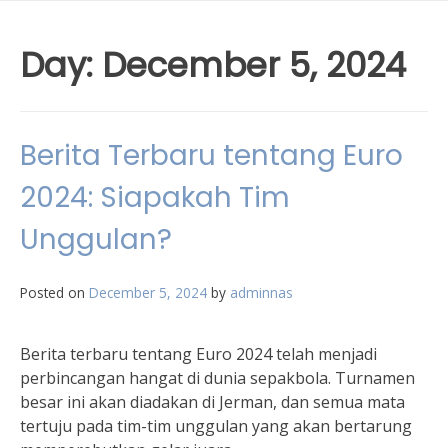
Day:
December 5, 2024
Berita Terbaru tentang Euro
2024: Siapakah Tim
Unggulan?
Posted on
December 5, 2024
by
adminnas
Berita terbaru tentang Euro 2024 telah menjadi
perbincangan hangat di dunia sepakbola. Turnamen
besar ini akan diadakan di Jerman, dan semua mata
tertuju pada tim-tim unggulan yang akan bertarung