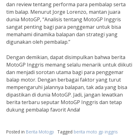
dan review tentang performa para pembalap serta
tim balap. Menurut Jorge Lorenzo, mantan juara
dunia MotoGP, “Analisis tentang MotoGP Inggris
sangat penting bagi para penggemar untuk bisa
memahami dinamika balapan dan strategi yang
digunakan oleh pembalap.”
Dengan demikian, dapat disimpulkan bahwa berita
MotoGP Inggris memang selalu menarik untuk diikuti
dan menjadi sorotan utama bagi para penggemar
balap motor. Dengan berbagai faktor yang turut
mempengaruhi jalannya balapan, tak ada yang bisa
dipastikan di dunia MotoGP. Jadi, jangan lewatkan
berita terbaru seputar MotoGP Inggris dan tetap
dukung pembalap favorit Anda!
Posted in
Berita Motogp
Tagged
berita moto gp inggris