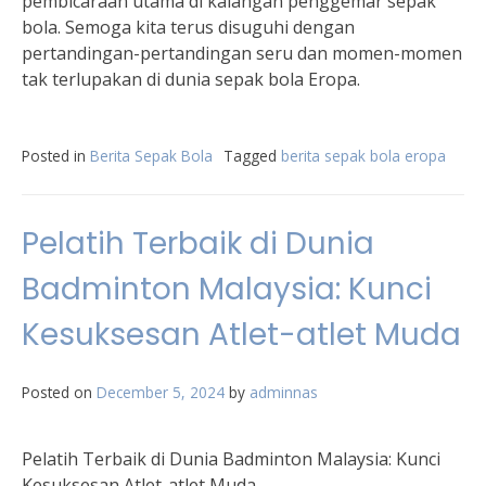
pembicaraan utama di kalangan penggemar sepak
bola. Semoga kita terus disuguhi dengan
pertandingan-pertandingan seru dan momen-momen
tak terlupakan di dunia sepak bola Eropa.
Posted in
Berita Sepak Bola
Tagged
berita sepak bola eropa
Pelatih Terbaik di Dunia
Badminton Malaysia: Kunci
Kesuksesan Atlet-atlet Muda
Posted on
December 5, 2024
by
adminnas
Pelatih Terbaik di Dunia Badminton Malaysia: Kunci
Kesuksesan Atlet-atlet Muda