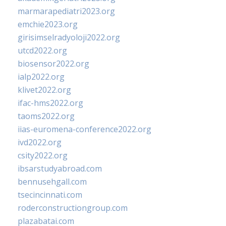
marmarapediatri2023.org
emchie2023.org
girisimselradyoloji2022.org
utcd2022.org
biosensor2022.org
ialp2022.org
klivet2022.org
ifac-hms2022.org
taoms2022.org
iias-euromena-conference2022.org
ivd2022.org
csity2022.org
ibsarstudyabroad.com
bennusehgall.com
tsecincinnati.com
roderconstructiongroup.com
plazabatai.com