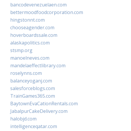
bancodevenezuelaen.com
bettermoodfoodcorporation.com
hingstonnt.com
chooseagender.com
hoverboardssale.com
alaskapolitics.com
stsmp.org
manoelneves.com
mandelaeffectlibrary.com
roselynns.com
balanceyoganj.com
salesforceblogs.com
TrainGames365.com
BaytownEvaCationRentals.com
JabalpurCakeDelivery.com
halobjd.com
intelligenceqatar.com