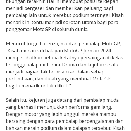
tikungan terakhir. Hal ini membuat posisi terdepan
menjadi bergeser dan memberikan peluang bagi
pembalap lain untuk merebut podium tertinggi. Kisah
menarik ini tentu menjadi sorotan utama bagi para
penggemar MotoGP di seluruh dunia.
Menurut Jorge Lorenzo, mantan pembalap MotoGP,
“Kisah menarik di balapan MotoGP Jerman 2024
memperlihatkan betapa ketatnya persaingan di kelas
tertinggi balap motor ini. Drama dan kejutan selalu
menjadi bagian tak terpisahkan dalam setiap
perlombaan, dan itulah yang membuat MotoGP
begitu menarik untuk diikuti.”
Selain itu, kejutan juga datang dari pembalap muda
yang berhasil menunjukkan performa gemilang.
Dengan motor yang lebih unggul, mereka mampu
bersaing dengan para pembalap berpengalaman dan
bahkan meraih podium dalam balapan tersebut. Kisah