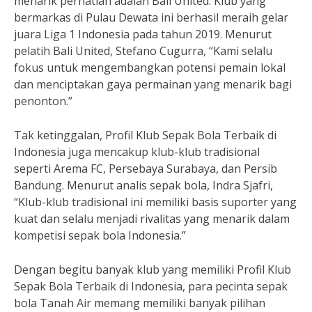
menarik perhatian adalah Bali United. Klub yang
bermarkas di Pulau Dewata ini berhasil meraih gelar
juara Liga 1 Indonesia pada tahun 2019. Menurut
pelatih Bali United, Stefano Cugurra, “Kami selalu
fokus untuk mengembangkan potensi pemain lokal
dan menciptakan gaya permainan yang menarik bagi
penonton.”
Tak ketinggalan, Profil Klub Sepak Bola Terbaik di
Indonesia juga mencakup klub-klub tradisional
seperti Arema FC, Persebaya Surabaya, dan Persib
Bandung. Menurut analis sepak bola, Indra Sjafri,
“Klub-klub tradisional ini memiliki basis suporter yang
kuat dan selalu menjadi rivalitas yang menarik dalam
kompetisi sepak bola Indonesia.”
Dengan begitu banyak klub yang memiliki Profil Klub
Sepak Bola Terbaik di Indonesia, para pecinta sepak
bola Tanah Air memang memiliki banyak pilihan