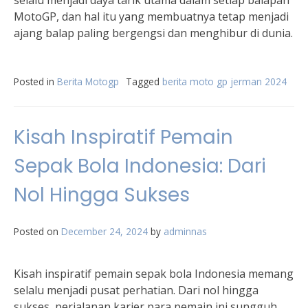
selalu menjadi daya tarik utama dalam setiap balapan
MotoGP, dan hal itu yang membuatnya tetap menjadi
ajang balap paling bergengsi dan menghibur di dunia.
Posted in
Berita Motogp
Tagged
berita moto gp jerman 2024
Kisah Inspiratif Pemain
Sepak Bola Indonesia: Dari
Nol Hingga Sukses
Posted on
December 24, 2024
by
adminnas
Kisah inspiratif pemain sepak bola Indonesia memang
selalu menjadi pusat perhatian. Dari nol hingga
sukses, perjalanan karier para pemain ini sungguh