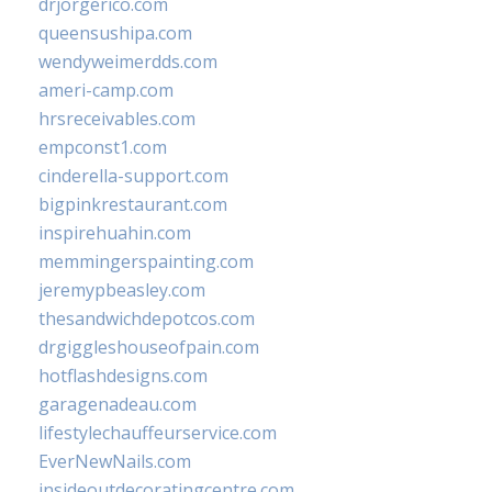
drjorgerico.com
queensushipa.com
wendyweimerdds.com
ameri-camp.com
hrsreceivables.com
empconst1.com
cinderella-support.com
bigpinkrestaurant.com
inspirehuahin.com
memmingerspainting.com
jeremypbeasley.com
thesandwichdepotcos.com
drgiggleshouseofpain.com
hotflashdesigns.com
garagenadeau.com
lifestylechauffeurservice.com
EverNewNails.com
insideoutdecoratingcentre.com