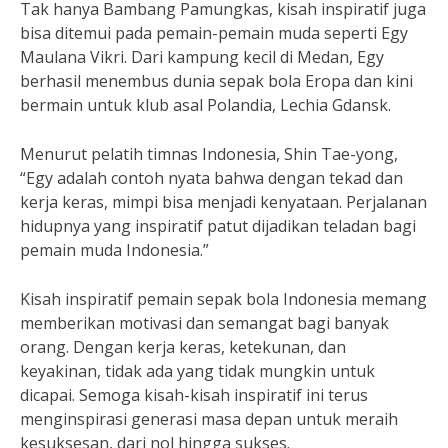
Tak hanya Bambang Pamungkas, kisah inspiratif juga
bisa ditemui pada pemain-pemain muda seperti Egy
Maulana Vikri. Dari kampung kecil di Medan, Egy
berhasil menembus dunia sepak bola Eropa dan kini
bermain untuk klub asal Polandia, Lechia Gdansk.
Menurut pelatih timnas Indonesia, Shin Tae-yong,
“Egy adalah contoh nyata bahwa dengan tekad dan
kerja keras, mimpi bisa menjadi kenyataan. Perjalanan
hidupnya yang inspiratif patut dijadikan teladan bagi
pemain muda Indonesia.”
Kisah inspiratif pemain sepak bola Indonesia memang
memberikan motivasi dan semangat bagi banyak
orang. Dengan kerja keras, ketekunan, dan
keyakinan, tidak ada yang tidak mungkin untuk
dicapai. Semoga kisah-kisah inspiratif ini terus
menginspirasi generasi masa depan untuk meraih
kesuksesan, dari nol hingga sukses.