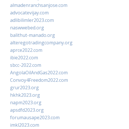
almadenranchsanjose.com
advocatevijay.com
adlibilimler2023.com
naswwebed.org
balithut-manado.org
alteregotradingcompany.org
aprce2022.com
ibie2022.com
sbcc-2022.com
AngolaOilAndGas2022.com
Convoy4Freedom2022.com
grur2023.org
hkhk2023.org
napm2023.org
apsdfd2023.org
forumausape2023.com
imkl2023.com