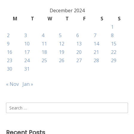
December 2024
M
T
W
T
F
S
S
1
2
3
4
5
6
7
8
9
10
11
12
13
14
15
16
17
18
19
20
21
22
23
24
25
26
27
28
29
30
31
« Nov
Jan »
Search
for:
Recent Posts