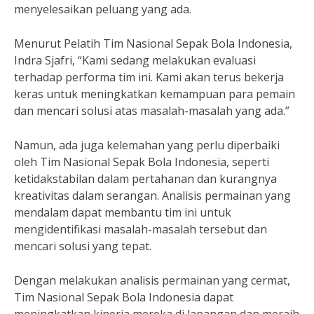
menyelesaikan peluang yang ada.
Menurut Pelatih Tim Nasional Sepak Bola Indonesia,
Indra Sjafri, “Kami sedang melakukan evaluasi
terhadap performa tim ini. Kami akan terus bekerja
keras untuk meningkatkan kemampuan para pemain
dan mencari solusi atas masalah-masalah yang ada.”
Namun, ada juga kelemahan yang perlu diperbaiki
oleh Tim Nasional Sepak Bola Indonesia, seperti
ketidakstabilan dalam pertahanan dan kurangnya
kreativitas dalam serangan. Analisis permainan yang
mendalam dapat membantu tim ini untuk
mengidentifikasi masalah-masalah tersebut dan
mencari solusi yang tepat.
Dengan melakukan analisis permainan yang cermat,
Tim Nasional Sepak Bola Indonesia dapat