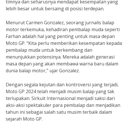
timnya dan seharusnya mendapat kesempatan yang
lebih besar untuk bersaing di posisi terdepan.
Menurut Carmen Gonzalez, seorang jurnalis balap
motor terkemuka, kehadiran pembalap muda seperti
Farhan adalah hal yang penting untuk masa depan
Moto GP. “Kita perlu memberikan kesempatan kepada
pembalap muda untuk berkembang dan
menunjukkan potensinya. Mereka adalah generasi
masa depan yang akan membawa warna baru dalam
dunia balap motor,” ujar Gonzalez.
Dengan segala kejutan dan kontroversi yang terjadi,
Moto GP 2024 telah menjadi musim balap yang tak
terlupakan. Sirkuit Internasional menjadi saksi dari
aksi-aksi spektakuler para pembalap dan menjadikan
tahun ini sebagai salah satu musim terbaik dalam
sejarah Moto GP.