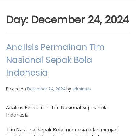
Day:
December 24, 2024
Analisis Permainan Tim
Nasional Sepak Bola
Indonesia
Posted on
December 24, 2024
by
adminnas
Analisis Permainan Tim Nasional Sepak Bola
Indonesia
Tim Nasional Sepak Bola Indonesia telah menjadi