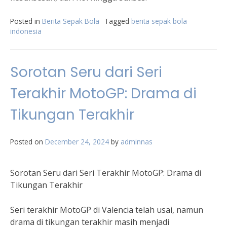
Posted in
Berita Sepak Bola
Tagged
berita sepak bola
indonesia
Sorotan Seru dari Seri
Terakhir MotoGP: Drama di
Tikungan Terakhir
Posted on
December 24, 2024
by
adminnas
Sorotan Seru dari Seri Terakhir MotoGP: Drama di
Tikungan Terakhir
Seri terakhir MotoGP di Valencia telah usai, namun
drama di tikungan terakhir masih menjadi