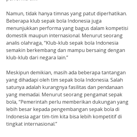
Namun, tidak hanya timnas yang patut diperhatikan.
Beberapa klub sepak bola Indonesia juga
menunjukkan performa yang bagus dalam kompetisi
domestik maupun internasional. Menurut seorang
analis olahraga, “Klub-klub sepak bola Indonesia
semakin berkembang dan mampu bersaing dengan
klub-klub dari negara lain.”
Meskipun demikian, masih ada beberapa tantangan
yang dihadapi oleh tim sepak bola Indonesia. Salah
satunya adalah kurangnya fasilitas dan pendanaan
yang memadai. Menurut seorang pengamat sepak
bola, “Pemerintah perlu memberikan dukungan yang
lebih besar kepada pengembangan sepak bola di
Indonesia agar tim-tim kita bisa lebih kompetitif di
tingkat internasional.”