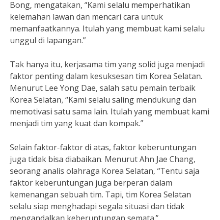
Bong, mengatakan, “Kami selalu memperhatikan
kelemahan lawan dan mencari cara untuk
memanfaatkannya. Itulah yang membuat kami selalu
unggul di lapangan.”
Tak hanya itu, kerjasama tim yang solid juga menjadi
faktor penting dalam kesuksesan tim Korea Selatan.
Menurut Lee Yong Dae, salah satu pemain terbaik
Korea Selatan, “Kami selalu saling mendukung dan
memotivasi satu sama lain. Itulah yang membuat kami
menjadi tim yang kuat dan kompak.”
Selain faktor-faktor di atas, faktor keberuntungan
juga tidak bisa diabaikan. Menurut Ahn Jae Chang,
seorang analis olahraga Korea Selatan, “Tentu saja
faktor keberuntungan juga berperan dalam
kemenangan sebuah tim. Tapi, tim Korea Selatan
selalu siap menghadapi segala situasi dan tidak
mengandalkan keberuntungan semata.”