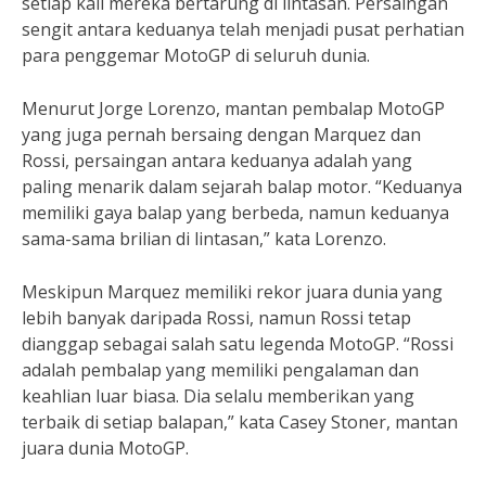
setiap kali mereka bertarung di lintasan. Persaingan
sengit antara keduanya telah menjadi pusat perhatian
para penggemar MotoGP di seluruh dunia.
Menurut Jorge Lorenzo, mantan pembalap MotoGP
yang juga pernah bersaing dengan Marquez dan
Rossi, persaingan antara keduanya adalah yang
paling menarik dalam sejarah balap motor. “Keduanya
memiliki gaya balap yang berbeda, namun keduanya
sama-sama brilian di lintasan,” kata Lorenzo.
Meskipun Marquez memiliki rekor juara dunia yang
lebih banyak daripada Rossi, namun Rossi tetap
dianggap sebagai salah satu legenda MotoGP. “Rossi
adalah pembalap yang memiliki pengalaman dan
keahlian luar biasa. Dia selalu memberikan yang
terbaik di setiap balapan,” kata Casey Stoner, mantan
juara dunia MotoGP.