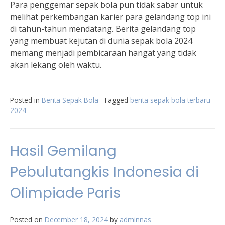
Para penggemar sepak bola pun tidak sabar untuk
melihat perkembangan karier para gelandang top ini
di tahun-tahun mendatang. Berita gelandang top
yang membuat kejutan di dunia sepak bola 2024
memang menjadi pembicaraan hangat yang tidak
akan lekang oleh waktu.
Posted in
Berita Sepak Bola
Tagged
berita sepak bola terbaru
2024
Hasil Gemilang
Pebulutangkis Indonesia di
Olimpiade Paris
Posted on
December 18, 2024
by
adminnas