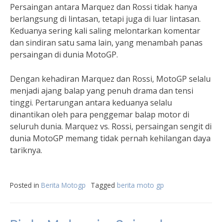
Persaingan antara Marquez dan Rossi tidak hanya
berlangsung di lintasan, tetapi juga di luar lintasan.
Keduanya sering kali saling melontarkan komentar
dan sindiran satu sama lain, yang menambah panas
persaingan di dunia MotoGP.
Dengan kehadiran Marquez dan Rossi, MotoGP selalu
menjadi ajang balap yang penuh drama dan tensi
tinggi. Pertarungan antara keduanya selalu
dinantikan oleh para penggemar balap motor di
seluruh dunia. Marquez vs. Rossi, persaingan sengit di
dunia MotoGP memang tidak pernah kehilangan daya
tariknya.
Posted in
Berita Motogp
Tagged
berita moto gp