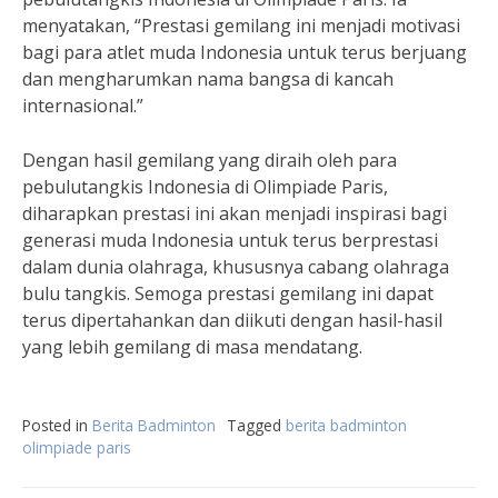
menyatakan, “Prestasi gemilang ini menjadi motivasi
bagi para atlet muda Indonesia untuk terus berjuang
dan mengharumkan nama bangsa di kancah
internasional.”
Dengan hasil gemilang yang diraih oleh para
pebulutangkis Indonesia di Olimpiade Paris,
diharapkan prestasi ini akan menjadi inspirasi bagi
generasi muda Indonesia untuk terus berprestasi
dalam dunia olahraga, khususnya cabang olahraga
bulu tangkis. Semoga prestasi gemilang ini dapat
terus dipertahankan dan diikuti dengan hasil-hasil
yang lebih gemilang di masa mendatang.
Posted in
Berita Badminton
Tagged
berita badminton
olimpiade paris