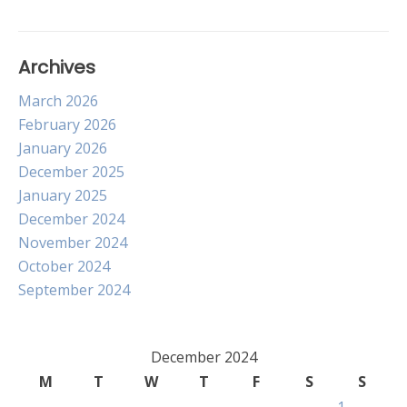
Archives
March 2026
February 2026
January 2026
December 2025
January 2025
December 2024
November 2024
October 2024
September 2024
December 2024
M
T
W
T
F
S
S