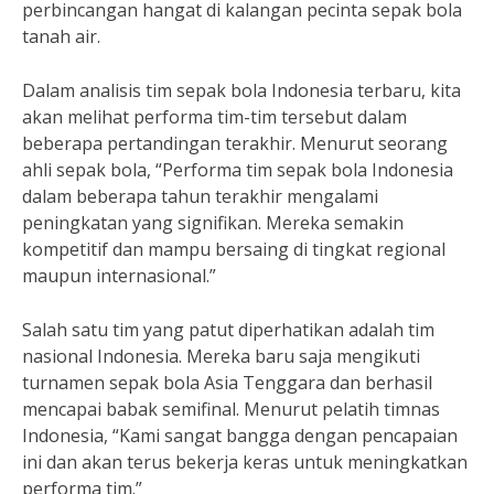
perbincangan hangat di kalangan pecinta sepak bola
tanah air.
Dalam analisis tim sepak bola Indonesia terbaru, kita
akan melihat performa tim-tim tersebut dalam
beberapa pertandingan terakhir. Menurut seorang
ahli sepak bola, “Performa tim sepak bola Indonesia
dalam beberapa tahun terakhir mengalami
peningkatan yang signifikan. Mereka semakin
kompetitif dan mampu bersaing di tingkat regional
maupun internasional.”
Salah satu tim yang patut diperhatikan adalah tim
nasional Indonesia. Mereka baru saja mengikuti
turnamen sepak bola Asia Tenggara dan berhasil
mencapai babak semifinal. Menurut pelatih timnas
Indonesia, “Kami sangat bangga dengan pencapaian
ini dan akan terus bekerja keras untuk meningkatkan
performa tim.”