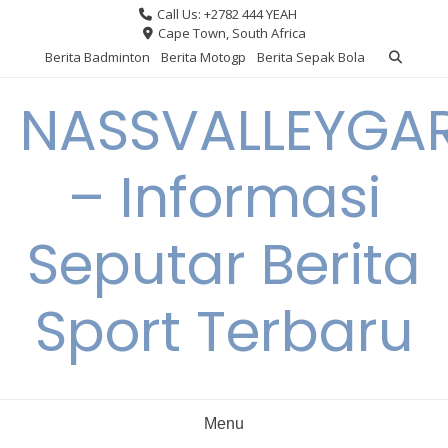
Skip
Call Us: +2782 444 YEAH
to
Cape Town, South Africa
content
Berita Badminton
Berita Motogp
Berita Sepak Bola
NASSVALLEYGA
– Informasi
Seputar Berita
Sport Terbaru
Menu