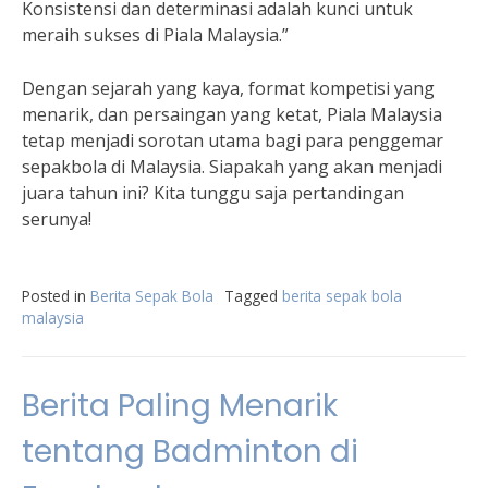
Konsistensi dan determinasi adalah kunci untuk
meraih sukses di Piala Malaysia.”
Dengan sejarah yang kaya, format kompetisi yang
menarik, dan persaingan yang ketat, Piala Malaysia
tetap menjadi sorotan utama bagi para penggemar
sepakbola di Malaysia. Siapakah yang akan menjadi
juara tahun ini? Kita tunggu saja pertandingan
serunya!
Posted in
Berita Sepak Bola
Tagged
berita sepak bola
malaysia
Berita Paling Menarik
tentang Badminton di