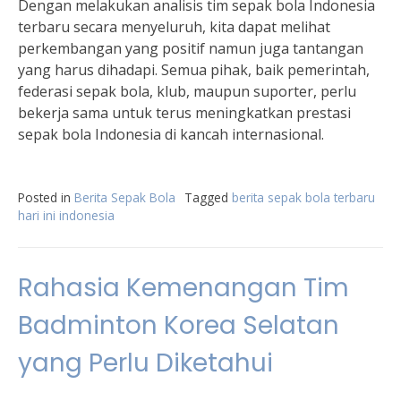
Dengan melakukan analisis tim sepak bola Indonesia
terbaru secara menyeluruh, kita dapat melihat
perkembangan yang positif namun juga tantangan
yang harus dihadapi. Semua pihak, baik pemerintah,
federasi sepak bola, klub, maupun suporter, perlu
bekerja sama untuk terus meningkatkan prestasi
sepak bola Indonesia di kancah internasional.
Posted in
Berita Sepak Bola
Tagged
berita sepak bola terbaru
hari ini indonesia
Rahasia Kemenangan Tim
Badminton Korea Selatan
yang Perlu Diketahui