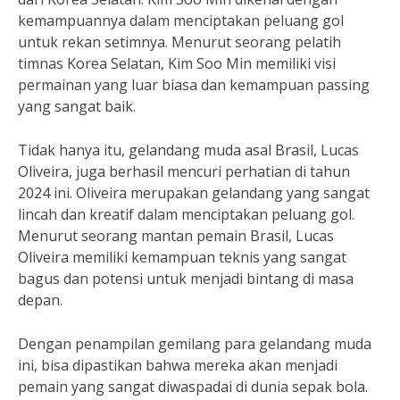
kemampuannya dalam menciptakan peluang gol
untuk rekan setimnya. Menurut seorang pelatih
timnas Korea Selatan, Kim Soo Min memiliki visi
permainan yang luar biasa dan kemampuan passing
yang sangat baik.
Tidak hanya itu, gelandang muda asal Brasil, Lucas
Oliveira, juga berhasil mencuri perhatian di tahun
2024 ini. Oliveira merupakan gelandang yang sangat
lincah dan kreatif dalam menciptakan peluang gol.
Menurut seorang mantan pemain Brasil, Lucas
Oliveira memiliki kemampuan teknis yang sangat
bagus dan potensi untuk menjadi bintang di masa
depan.
Dengan penampilan gemilang para gelandang muda
ini, bisa dipastikan bahwa mereka akan menjadi
pemain yang sangat diwaspadai di dunia sepak bola.