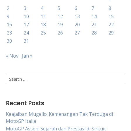
1
2
3
4
5
6
7
8
9
10
11
12
13
14
15
16
17
18
19
20
21
22
23
24
25
26
27
28
29
30
31
« Nov
Jan »
Search
for:
Recent Posts
Keajaiban Mugello: Kemenangan Tak Terduga di
MotoGP Italia
MotoGP Assen: Sejarah dan Prestasi di Sirkuit