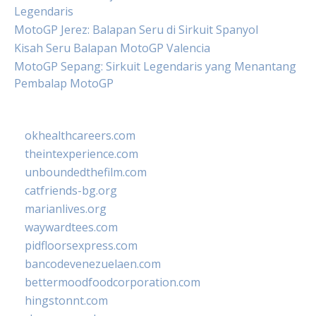
Legendaris
MotoGP Jerez: Balapan Seru di Sirkuit Spanyol
Kisah Seru Balapan MotoGP Valencia
MotoGP Sepang: Sirkuit Legendaris yang Menantang
Pembalap MotoGP
okhealthcareers.com
theintexperience.com
unboundedthefilm.com
catfriends-bg.org
marianlives.org
waywardtees.com
pidfloorsexpress.com
bancodevenezuelaen.com
bettermoodfoodcorporation.com
hingstonnt.com