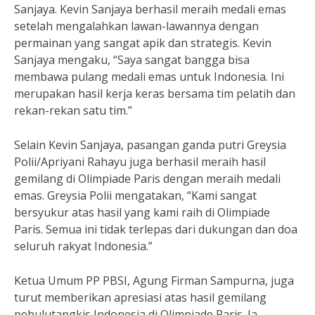
Sanjaya. Kevin Sanjaya berhasil meraih medali emas
setelah mengalahkan lawan-lawannya dengan
permainan yang sangat apik dan strategis. Kevin
Sanjaya mengaku, “Saya sangat bangga bisa
membawa pulang medali emas untuk Indonesia. Ini
merupakan hasil kerja keras bersama tim pelatih dan
rekan-rekan satu tim.”
Selain Kevin Sanjaya, pasangan ganda putri Greysia
Polii/Apriyani Rahayu juga berhasil meraih hasil
gemilang di Olimpiade Paris dengan meraih medali
emas. Greysia Polii mengatakan, “Kami sangat
bersyukur atas hasil yang kami raih di Olimpiade
Paris. Semua ini tidak terlepas dari dukungan dan doa
seluruh rakyat Indonesia.”
Ketua Umum PP PBSI, Agung Firman Sampurna, juga
turut memberikan apresiasi atas hasil gemilang
pebulutangkis Indonesia di Olimpiade Paris. Ia