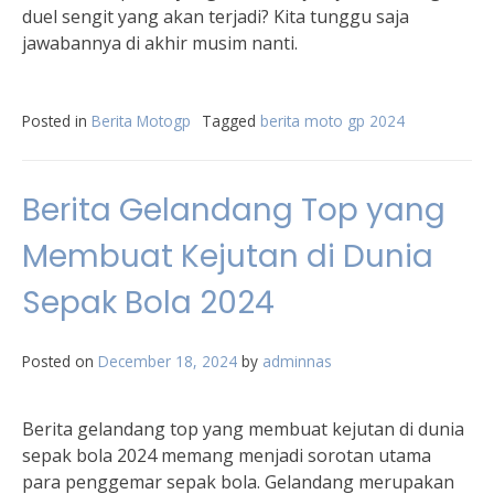
duel sengit yang akan terjadi? Kita tunggu saja
jawabannya di akhir musim nanti.
Posted in
Berita Motogp
Tagged
berita moto gp 2024
Berita Gelandang Top yang
Membuat Kejutan di Dunia
Sepak Bola 2024
Posted on
December 18, 2024
by
adminnas
Berita gelandang top yang membuat kejutan di dunia
sepak bola 2024 memang menjadi sorotan utama
para penggemar sepak bola. Gelandang merupakan