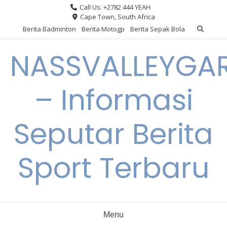
Skip
Call Us: +2782 444 YEAH
to
Cape Town, South Africa
content
Berita Badminton
Berita Motogp
Berita Sepak Bola
NASSVALLEYGA
– Informasi
Seputar Berita
Sport Terbaru
Menu