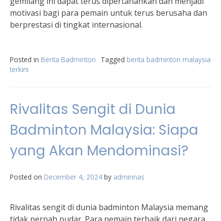
gemilang ini dapat terus dipertahankan dan menjadi
motivasi bagi para pemain untuk terus berusaha dan
berprestasi di tingkat internasional.
Posted in
Berita Badminton
Tagged
berita badminton malaysia
terkini
Rivalitas Sengit di Dunia
Badminton Malaysia: Siapa
yang Akan Mendominasi?
Posted on
December 4, 2024
by
adminnas
Rivalitas sengit di dunia badminton Malaysia memang
tidak pernah pudar. Para pemain terbaik dari negara