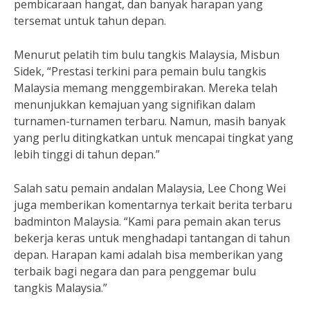
pembicaraan hangat, dan banyak harapan yang
tersemat untuk tahun depan.
Menurut pelatih tim bulu tangkis Malaysia, Misbun
Sidek, “Prestasi terkini para pemain bulu tangkis
Malaysia memang menggembirakan. Mereka telah
menunjukkan kemajuan yang signifikan dalam
turnamen-turnamen terbaru. Namun, masih banyak
yang perlu ditingkatkan untuk mencapai tingkat yang
lebih tinggi di tahun depan.”
Salah satu pemain andalan Malaysia, Lee Chong Wei
juga memberikan komentarnya terkait berita terbaru
badminton Malaysia. “Kami para pemain akan terus
bekerja keras untuk menghadapi tantangan di tahun
depan. Harapan kami adalah bisa memberikan yang
terbaik bagi negara dan para penggemar bulu
tangkis Malaysia.”