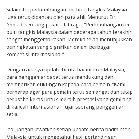
Selain itu, perkembangan tim bulu tangkis Malaysia
juga terus dipantau oleh para ahli. Menurut Dr.
Ahmad, seorang pakar olahraga, “Perkembangan tim
bulu tangkis Malaysia dalam beberapa tahun terakhir
sangat menggembirakan. Mereka telah menunjukkan
peningkatan yang signifikan dalam berbagai
kompetisi internasional.”
Dengan adanya update berita badminton Malaysia,
para penggemar dapat terus mendukung dan
memberikan dukungan kepada para pemain. “Kami
berharap agar para pemain terus semangat dan tetap
berusaha keras untuk meraih prestasi yang gemilang
di kancah internasional,” ujar seorang penggemar
setia.
Jadi, jangan lewatkan setiap update berita badminton
Malaysia untuk mengetahui hasil pertandingan