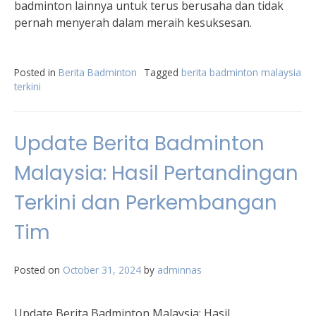
badminton lainnya untuk terus berusaha dan tidak
pernah menyerah dalam meraih kesuksesan.
Posted in
Berita Badminton
Tagged
berita badminton malaysia
terkini
Update Berita Badminton
Malaysia: Hasil Pertandingan
Terkini dan Perkembangan
Tim
Posted on
October 31, 2024
by
adminnas
Update Berita Badminton Malaysia: Hasil