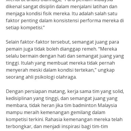
dikenal sangat disiplin dalam menjalani latihan dan
menjaga kondisi fisik mereka. Itu adalah salah satu
faktor penting dalam konsistensi performa mereka di
setiap kompetisi.”
Selain faktor-faktor tersebut, semangat juang para
pemain juga tidak boleh dianggap remeh. “Mereka
selalu bermain dengan hati dan semangat juang yang
tinggi. Itulah yang membuat mereka tidak pernah
menyerah meski dalam kondisi tertekan,” ungkap
seorang ahli psikologi olahraga.
Dengan persiapan matang, kerja sama tim yang solid,
kedisiplinan yang tinggi, dan semangat juang yang
membara, tidak heran jika tim badminton Malaysia
mampu meraih kemenangan gemilang dalam
kompetisi terkini. Rahasia kemenangan mereka telah
terbongkar, dan menjadi inspirasi bagi tim-tim