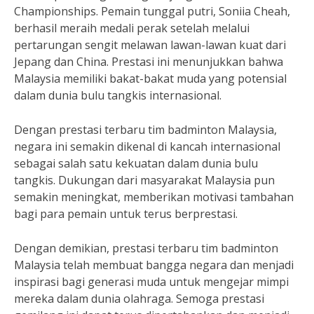
Championships. Pemain tunggal putri, Soniia Cheah,
berhasil meraih medali perak setelah melalui
pertarungan sengit melawan lawan-lawan kuat dari
Jepang dan China. Prestasi ini menunjukkan bahwa
Malaysia memiliki bakat-bakat muda yang potensial
dalam dunia bulu tangkis internasional.
Dengan prestasi terbaru tim badminton Malaysia,
negara ini semakin dikenal di kancah internasional
sebagai salah satu kekuatan dalam dunia bulu
tangkis. Dukungan dari masyarakat Malaysia pun
semakin meningkat, memberikan motivasi tambahan
bagi para pemain untuk terus berprestasi.
Dengan demikian, prestasi terbaru tim badminton
Malaysia telah membuat bangga negara dan menjadi
inspirasi bagi generasi muda untuk mengejar mimpi
mereka dalam dunia olahraga. Semoga prestasi