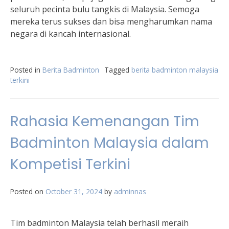
seluruh pecinta bulu tangkis di Malaysia. Semoga
mereka terus sukses dan bisa mengharumkan nama
negara di kancah internasional.
Posted in
Berita Badminton
Tagged
berita badminton malaysia
terkini
Rahasia Kemenangan Tim
Badminton Malaysia dalam
Kompetisi Terkini
Posted on
October 31, 2024
by
adminnas
Tim badminton Malaysia telah berhasil meraih