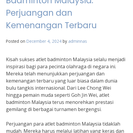
Badminton Malaysia:
Perjuangan dan
Kemenangan Terbaru
Posted on
December 4, 2024
by
adminnas
Kisah sukses atlet badminton Malaysia selalu menjadi
inspirasi bagi para pecinta olahraga di negara ini.
Mereka telah menunjukkan perjuangan dan
kemenangan terbaru yang luar biasa dalam dunia
bulu tangkis internasional. Dari Lee Chong Wei
hingga pemain muda seperti Goh Jin Wei, atlet
badminton Malaysia terus menorehkan prestasi
gemilang di berbagai turnamen bergengsi.
Perjuangan para atlet badminton Malaysia tidaklah
mudah. Mereka harus melalui latihan yang keras dan