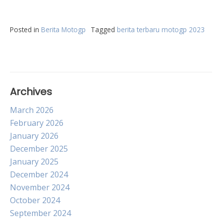
Posted in
Berita Motogp
Tagged
berita terbaru motogp 2023
Archives
March 2026
February 2026
January 2026
December 2025
January 2025
December 2024
November 2024
October 2024
September 2024