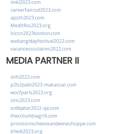
imkl2023.com
careerfaircsd2023.com
apsth2023.com
MedItRio2023.org
lcicon2023boston.com
waitangidayfestival2022.com
vacancesscolaires2022.com
MEDIA PARTNER II
isth2022.com
p2b2pabi2023-makassar.com
wocfparis2023.org
sinc2023.com
scdlqatar2022-qa.com
thecolumbiagrill.com
provisionscheeseandwineshoppe.com
khedi2023.org