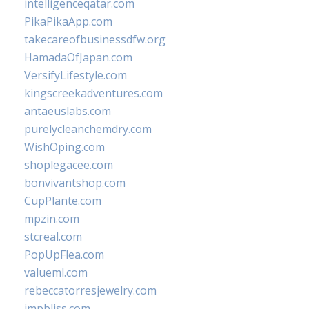
intelligenceqatar.com
PikaPikaApp.com
takecareofbusinessdfw.org
HamadaOfJapan.com
VersifyLifestyle.com
kingscreekadventures.com
antaeuslabs.com
purelycleanchemdry.com
WishOping.com
shoplegacee.com
bonvivantshop.com
CupPlante.com
mpzin.com
stcreal.com
PopUpFlea.com
valueml.com
rebeccatorresjewelry.com
jmpbliss.com