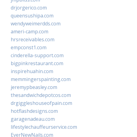
drjorgerico.com
queensushipa.com
wendyweimerdds.com
ameri-camp.com
hrsreceivables.com
empconst1.com
cinderella-support.com
bigpinkrestaurant.com
inspirehuahin.com
memmingerspainting.com
jeremypbeasley.com
thesandwichdepotcos.com
drgiggleshouseofpain.com
hotflashdesigns.com
garagenadeau.com
lifestylechauffeurservice.com
EverNewNails.com