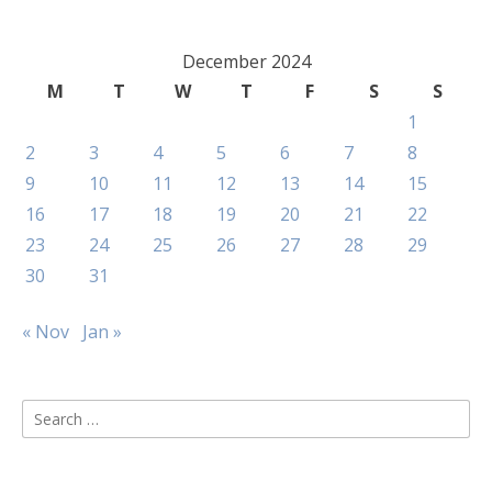
December 2024
M
T
W
T
F
S
S
1
2
3
4
5
6
7
8
9
10
11
12
13
14
15
16
17
18
19
20
21
22
23
24
25
26
27
28
29
30
31
« Nov
Jan »
Search
for: