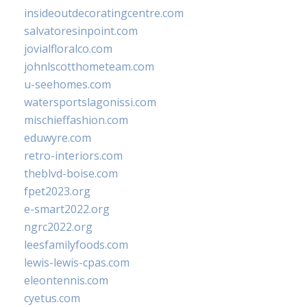
insideoutdecoratingcentre.com
salvatoresinpoint.com
jovialfloralco.com
johnlscotthometeam.com
u-seehomes.com
watersportslagonissi.com
mischieffashion.com
eduwyre.com
retro-interiors.com
theblvd-boise.com
fpet2023.org
e-smart2022.org
ngrc2022.org
leesfamilyfoods.com
lewis-lewis-cpas.com
eleontennis.com
cyetus.com