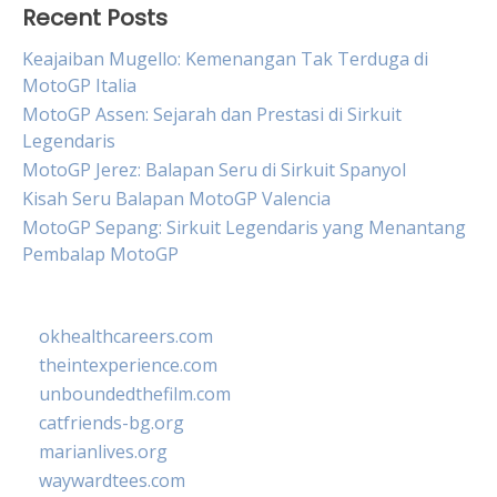
Recent Posts
Keajaiban Mugello: Kemenangan Tak Terduga di
MotoGP Italia
MotoGP Assen: Sejarah dan Prestasi di Sirkuit
Legendaris
MotoGP Jerez: Balapan Seru di Sirkuit Spanyol
Kisah Seru Balapan MotoGP Valencia
MotoGP Sepang: Sirkuit Legendaris yang Menantang
Pembalap MotoGP
okhealthcareers.com
theintexperience.com
unboundedthefilm.com
catfriends-bg.org
marianlives.org
waywardtees.com