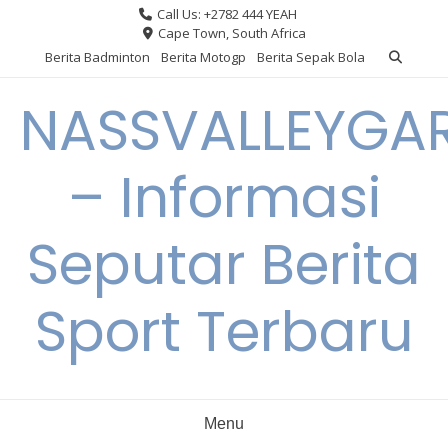
Skip
Call Us: +2782 444 YEAH
to
Cape Town, South Africa
content
Berita Badminton
Berita Motogp
Berita Sepak Bola
NASSVALLEYGA
– Informasi
Seputar Berita
Sport Terbaru
Menu