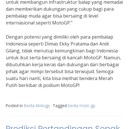
untuk membangun infrastruktur balap yang memadai
dan memberikan dukungan yang cukup bagi para
pembalap muda agar bisa bersaing di level
internasional seperti MotoGP.”
Dengan potensi yang dimiliki oleh para pembalap
Indonesia seperti Dimas Ekky Pratama dan Andi
Gilang, tidak menutup kemungkinan bagi Indonesia
untuk ikut serta bersaing di kancah MotoGP. Namun,
dibutuhkan kerja keras dan dukungan dari berbagai
pihak agar mimpi tersebut bisa terwujud. Semoga
suatu hari nanti, kita bisa melihat bendera Merah
Putih berkibar di podium MotoGP!
Posted in
Berita Motogp
Tagged
berita moto gp
Prediksi Pertandingan Sepak