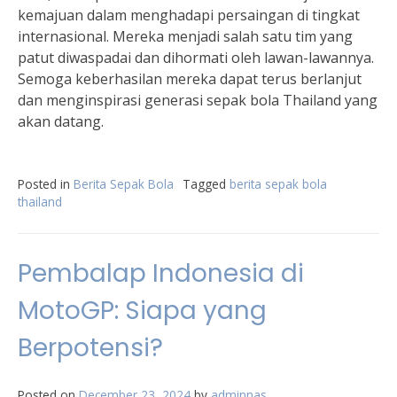
kemajuan dalam menghadapi persaingan di tingkat
internasional. Mereka menjadi salah satu tim yang
patut diwaspadai dan dihormati oleh lawan-lawannya.
Semoga keberhasilan mereka dapat terus berlanjut
dan menginspirasi generasi sepak bola Thailand yang
akan datang.
Posted in
Berita Sepak Bola
Tagged
berita sepak bola
thailand
Pembalap Indonesia di
MotoGP: Siapa yang
Berpotensi?
Posted on
December 23, 2024
by
adminnas