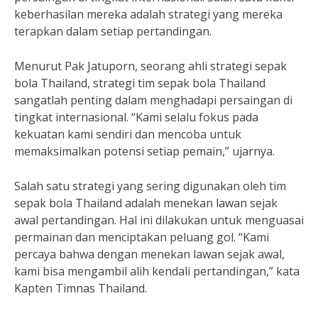
keberhasilan mereka adalah strategi yang mereka
terapkan dalam setiap pertandingan.
Menurut Pak Jatuporn, seorang ahli strategi sepak
bola Thailand, strategi tim sepak bola Thailand
sangatlah penting dalam menghadapi persaingan di
tingkat internasional. “Kami selalu fokus pada
kekuatan kami sendiri dan mencoba untuk
memaksimalkan potensi setiap pemain,” ujarnya.
Salah satu strategi yang sering digunakan oleh tim
sepak bola Thailand adalah menekan lawan sejak
awal pertandingan. Hal ini dilakukan untuk menguasai
permainan dan menciptakan peluang gol. “Kami
percaya bahwa dengan menekan lawan sejak awal,
kami bisa mengambil alih kendali pertandingan,” kata
Kapten Timnas Thailand.