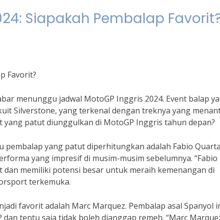
024: Siapakah Pembalap Favorit
p Favorit?
sabar menunggu jadwal MotoGP Inggris 2024. Event balap y
irkuit Silverstone, yang terkenal dengan treknya yang menan
t yang patut diunggulkan di MotoGP Inggris tahun depan?
u pembalap yang patut diperhitungkan adalah Fabio Quarta
performa yang impresif di musim-musim sebelumnya. “Fabio
t dan memiliki potensi besar untuk meraih kemenangan di
torsport terkemuka.
njadi favorit adalah Marc Marquez. Pembalap asal Spanyol i
 dan tentu saja tidak boleh dianggap remeh. “Marc Marque