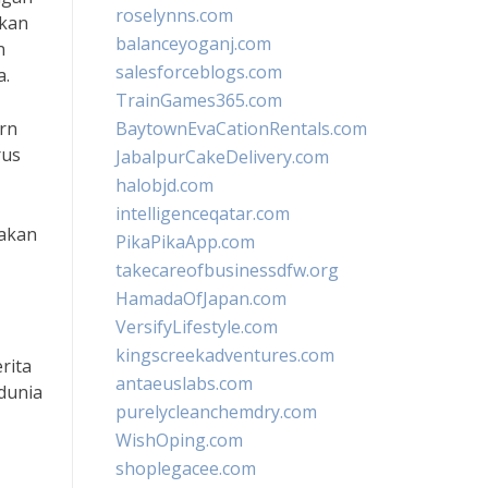
roselynns.com
akan
balanceyoganj.com
n
salesforceblogs.com
a.
TrainGames365.com
ern
BaytownEvaCationRentals.com
rus
JabalpurCakeDelivery.com
halobjd.com
intelligenceqatar.com
 akan
PikaPikaApp.com
takecareofbusinessdfw.org
HamadaOfJapan.com
VersifyLifestyle.com
kingscreekadventures.com
rita
antaeuslabs.com
dunia
purelycleanchemdry.com
WishOping.com
shoplegacee.com