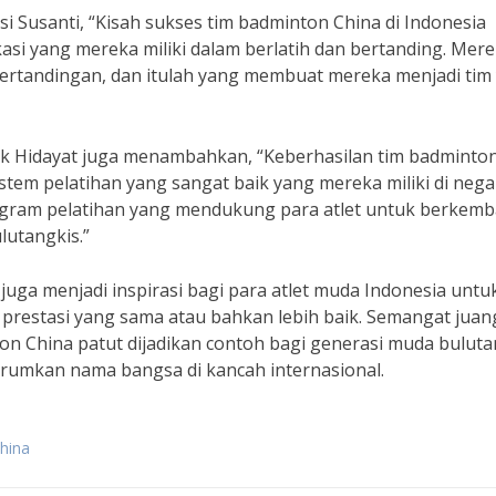
i Susanti, “Kisah sukses tim badminton China di Indonesia
asi yang mereka miliki dalam berlatih dan bertanding. Mer
pertandingan, dan itulah yang membuat mereka menjadi tim
ufik Hidayat juga menambahkan, “Keberhasilan tim badminto
istem pelatihan yang sangat baik yang mereka miliki di nega
rogram pelatihan yang mendukung para atlet untuk berkem
lutangkis.”
juga menjadi inspirasi bagi para atlet muda Indonesia untu
 prestasi yang sama atau bahkan lebih baik. Semangat juan
on China patut dijadikan contoh bagi generasi muda buluta
rumkan nama bangsa di kancah internasional.
china