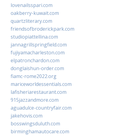
lovenailsspari.com
oakberry-kuwait.com
quartzliterary.com
friendsofbroderickpark.com
studiopiattellina.com
jannagrillspringfield.com
fujiyamacharleston.com
elpatronchardon.com
donglaishun-order.com
fiamc-rome2022.org
mariceworldessentials.com
lafisheriarestaurant.com
915jazzandmore.com
aguadulce-countryfair.com
jakehovis.com
bosswingsduluth.com
birminghamautocare.com