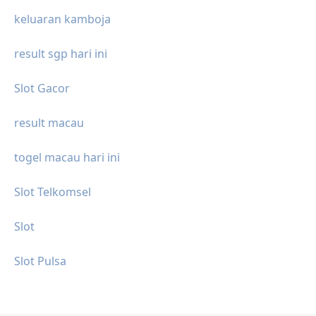
keluaran kamboja
result sgp hari ini
Slot Gacor
result macau
togel macau hari ini
Slot Telkomsel
Slot
Slot Pulsa