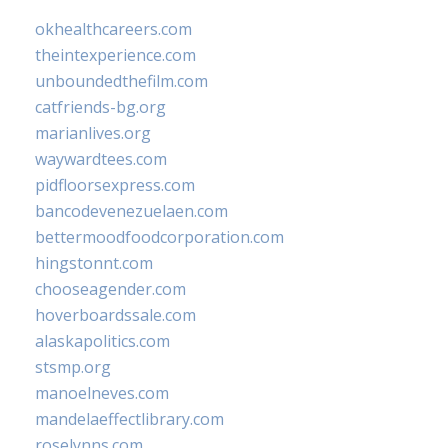
okhealthcareers.com
theintexperience.com
unboundedthefilm.com
catfriends-bg.org
marianlives.org
waywardtees.com
pidfloorsexpress.com
bancodevenezuelaen.com
bettermoodfoodcorporation.com
hingstonnt.com
chooseagender.com
hoverboardssale.com
alaskapolitics.com
stsmp.org
manoelneves.com
mandelaeffectlibrary.com
roselynns.com