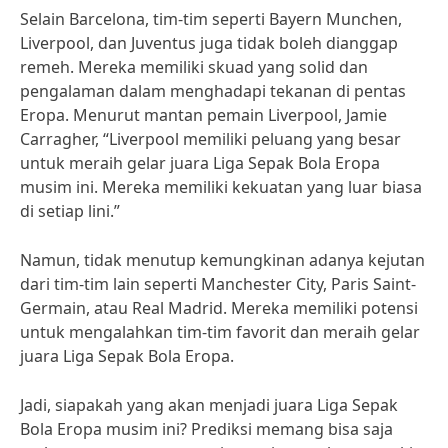
Selain Barcelona, tim-tim seperti Bayern Munchen,
Liverpool, dan Juventus juga tidak boleh dianggap
remeh. Mereka memiliki skuad yang solid dan
pengalaman dalam menghadapi tekanan di pentas
Eropa. Menurut mantan pemain Liverpool, Jamie
Carragher, “Liverpool memiliki peluang yang besar
untuk meraih gelar juara Liga Sepak Bola Eropa
musim ini. Mereka memiliki kekuatan yang luar biasa
di setiap lini.”
Namun, tidak menutup kemungkinan adanya kejutan
dari tim-tim lain seperti Manchester City, Paris Saint-
Germain, atau Real Madrid. Mereka memiliki potensi
untuk mengalahkan tim-tim favorit dan meraih gelar
juara Liga Sepak Bola Eropa.
Jadi, siapakah yang akan menjadi juara Liga Sepak
Bola Eropa musim ini? Prediksi memang bisa saja