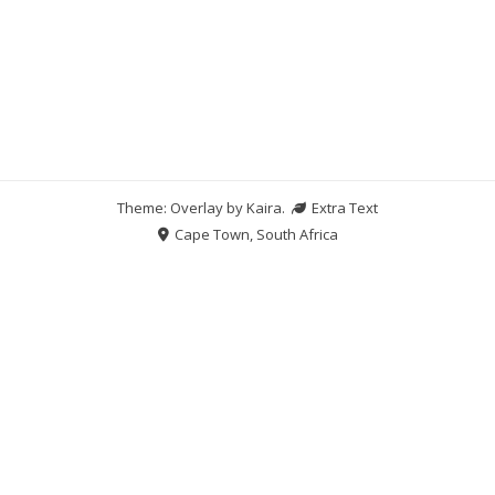
Theme: Overlay by
Kaira
.
Extra Text
Cape Town, South Africa