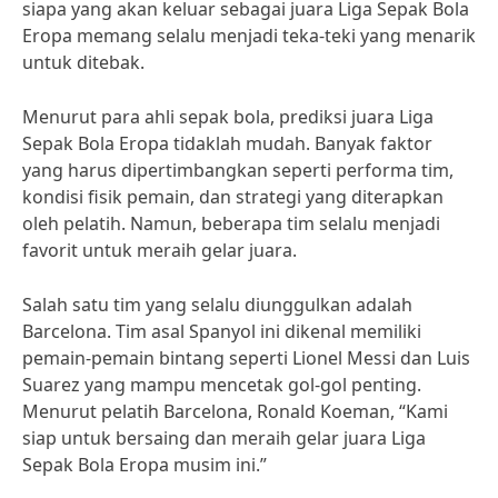
siapa yang akan keluar sebagai juara Liga Sepak Bola
Eropa memang selalu menjadi teka-teki yang menarik
untuk ditebak.
Menurut para ahli sepak bola, prediksi juara Liga
Sepak Bola Eropa tidaklah mudah. Banyak faktor
yang harus dipertimbangkan seperti performa tim,
kondisi fisik pemain, dan strategi yang diterapkan
oleh pelatih. Namun, beberapa tim selalu menjadi
favorit untuk meraih gelar juara.
Salah satu tim yang selalu diunggulkan adalah
Barcelona. Tim asal Spanyol ini dikenal memiliki
pemain-pemain bintang seperti Lionel Messi dan Luis
Suarez yang mampu mencetak gol-gol penting.
Menurut pelatih Barcelona, Ronald Koeman, “Kami
siap untuk bersaing dan meraih gelar juara Liga
Sepak Bola Eropa musim ini.”