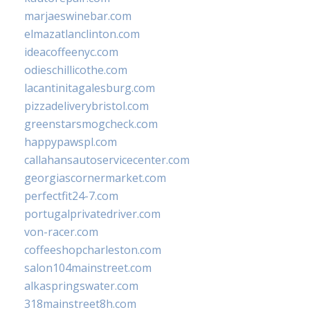
marjaeswinebar.com
elmazatlanclinton.com
ideacoffeenyc.com
odieschillicothe.com
lacantinitagalesburg.com
pizzadeliverybristol.com
greenstarsmogcheck.com
happypawspl.com
callahansautoservicecenter.com
georgiascornermarket.com
perfectfit24-7.com
portugalprivatedriver.com
von-racer.com
coffeeshopcharleston.com
salon104mainstreet.com
alkaspringswater.com
318mainstreet8h.com