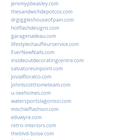
jeremypbeasley.com
thesandwichdepotcos.com
drgiggleshouseofpain.com
hotflashdesigns.com
garagenadeau.com
lifestylechauffeurservice.com
EverNewNails.com
insideoutdecoratingcentre.com
salvatoresinpoint.com
jovialfloralco.com
johnlscotthometeam.com
u-seehomes.com
watersportslagonissi.com
mischieffashion.com
eduwyre.com
retro-interiors.com
theblvd-boise.com