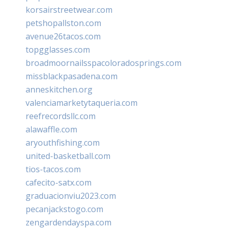
korsairstreetwear.com
petshopallston.com
avenue26tacos.com
topgglasses.com
broadmoornailsspacoloradosprings.com
missblackpasadena.com
anneskitchen.org
valenciamarketytaqueria.com
reefrecordsllc.com
alawaffle.com
aryouthfishing.com
united-basketball.com
tios-tacos.com
cafecito-satx.com
graduacionviu2023.com
pecanjackstogo.com
zengardendayspa.com