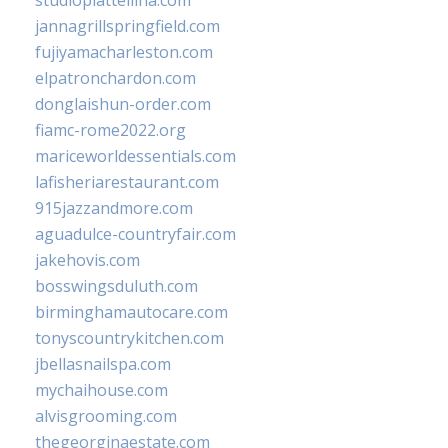
studiopiattellina.com
jannagrillspringfield.com
fujiyamacharleston.com
elpatronchardon.com
donglaishun-order.com
fiamc-rome2022.org
mariceworldessentials.com
lafisheriarestaurant.com
915jazzandmore.com
aguadulce-countryfair.com
jakehovis.com
bosswingsduluth.com
birminghamautocare.com
tonyscountrykitchen.com
jbellasnailspa.com
mychaihouse.com
alvisgrooming.com
thegeorginaestate.com