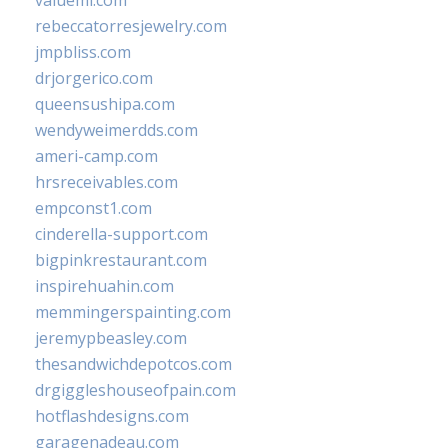
valueml.com
rebeccatorresjewelry.com
jmpbliss.com
drjorgerico.com
queensushipa.com
wendyweimerdds.com
ameri-camp.com
hrsreceivables.com
empconst1.com
cinderella-support.com
bigpinkrestaurant.com
inspirehuahin.com
memmingerspainting.com
jeremypbeasley.com
thesandwichdepotcos.com
drgiggleshouseofpain.com
hotflashdesigns.com
garagenadeau.com