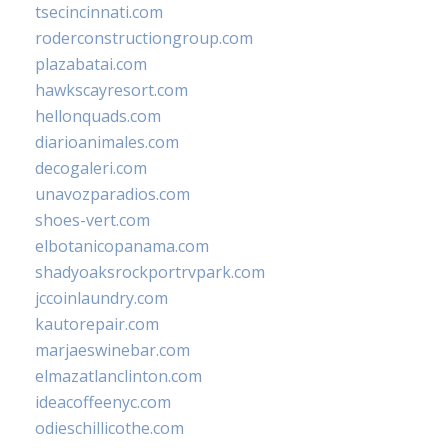
tsecincinnati.com
roderconstructiongroup.com
plazabatai.com
hawkscayresort.com
hellonquads.com
diarioanimales.com
decogaleri.com
unavozparadios.com
shoes-vert.com
elbotanicopanama.com
shadyoaksrockportrvpark.com
jccoinlaundry.com
kautorepair.com
marjaeswinebar.com
elmazatlanclinton.com
ideacoffeenyc.com
odieschillicothe.com