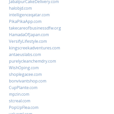
JabalpurCakeDelivery.com
halobjd.com
intelligenceqatar.com
PikaPikaApp.com
takecareofbusinessdfw.org
HamadaOfJapan.com
VersifyLifestyle.com
kingscreekadventures.com
antaeuslabs.com
purelycleanchemdry.com
WishOping.com
shoplegacee.com
bonvivantshop.com
CupPlante.com
mpzin.com
stcreal.com
PopUpFlea.com