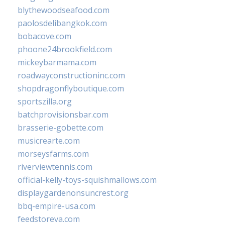
blythewoodseafood.com
paolosdelibangkok.com
bobacove.com
phoone24brookfield.com
mickeybarmama.com
roadwayconstructioninc.com
shopdragonflyboutique.com
sportszilla.org
batchprovisionsbar.com
brasserie-gobette.com
musicrearte.com
morseysfarms.com
riverviewtennis.com
official-kelly-toys-squishmallows.com
displaygardenonsuncrest.org
bbq-empire-usa.com
feedstoreva.com