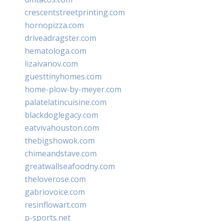
crescentstreetprinting.com
hornopizza.com
driveadragster.com
hematologa.com
lizaivanov.com
guesttinyhomes.com
home-plow-by-meyer.com
palatelatincuisine.com
blackdoglegacy.com
eatvivahouston.com
thebigshowok.com
chimeandstave.com
greatwallseafoodny.com
theloverose.com
gabriovoice.com
resinflowart.com
p-sports.net