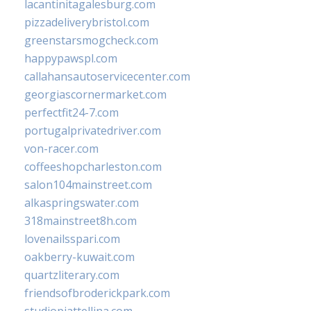
lacantinitagalesburg.com
pizzadeliverybristol.com
greenstarsmogcheck.com
happypawspl.com
callahansautoservicecenter.com
georgiascornermarket.com
perfectfit24-7.com
portugalprivatedriver.com
von-racer.com
coffeeshopcharleston.com
salon104mainstreet.com
alkaspringswater.com
318mainstreet8h.com
lovenailsspari.com
oakberry-kuwait.com
quartzliterary.com
friendsofbroderickpark.com