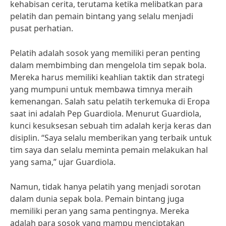
kehabisan cerita, terutama ketika melibatkan para
pelatih dan pemain bintang yang selalu menjadi
pusat perhatian.
Pelatih adalah sosok yang memiliki peran penting
dalam membimbing dan mengelola tim sepak bola.
Mereka harus memiliki keahlian taktik dan strategi
yang mumpuni untuk membawa timnya meraih
kemenangan. Salah satu pelatih terkemuka di Eropa
saat ini adalah Pep Guardiola. Menurut Guardiola,
kunci kesuksesan sebuah tim adalah kerja keras dan
disiplin. “Saya selalu memberikan yang terbaik untuk
tim saya dan selalu meminta pemain melakukan hal
yang sama,” ujar Guardiola.
Namun, tidak hanya pelatih yang menjadi sorotan
dalam dunia sepak bola. Pemain bintang juga
memiliki peran yang sama pentingnya. Mereka
adalah para sosok yang mampu menciptakan