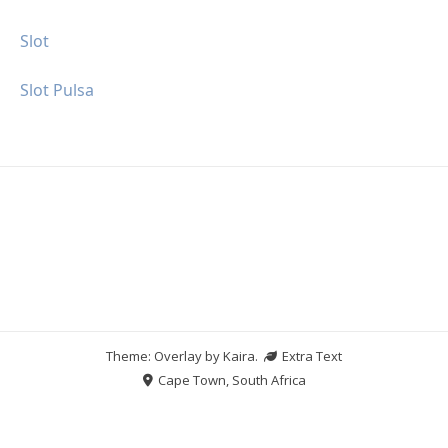
Slot
Slot Pulsa
Theme: Overlay by
Kaira
.
Extra Text
Cape Town, South Africa