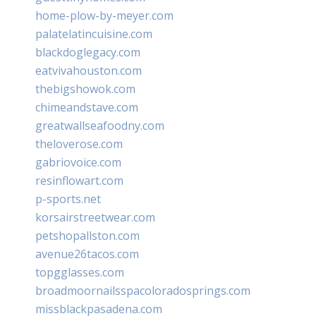
home-plow-by-meyer.com
palatelatincuisine.com
blackdoglegacy.com
eatvivahouston.com
thebigshowok.com
chimeandstave.com
greatwallseafoodny.com
theloverose.com
gabriovoice.com
resinflowart.com
p-sports.net
korsairstreetwear.com
petshopallston.com
avenue26tacos.com
topgglasses.com
broadmoornailsspacoloradosprings.com
missblackpasadena.com