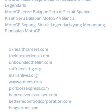
Legendaris
MotoGP Jerez: Balapan Seru di Sirkuit Spanyol
Kisah Seru Balapan MotoGP Valencia
MotoGP Sepang: Sirkuit Legendaris yang Menantang
Pembalap MotoGP
okhealthcareers.com
theintexperience.com
unboundedthefilm.com
catfriends-bg.org
marianlives.org
waywardtees.com
pidfloorsexpress.com
bancodevenezuelaen.com
bettermoodfoodcorporation.com
hingstonnt.com