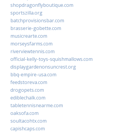
shopdragonflyboutique.com
sportszilla.org
batchprovisionsbar.com
brasserie-gobette.com
musicrearte.com
morseysfarms.com
riverviewtennis.com
official-kelly-toys-squishmallows.com
displaygardenonsuncrest.org
bbq-empire-usa.com
feedstoreva.com
drogopets.com
ediblechalk.com
tabletennisnearme.com
oaksofa.com
soultacohtx.com
capishcaps.com