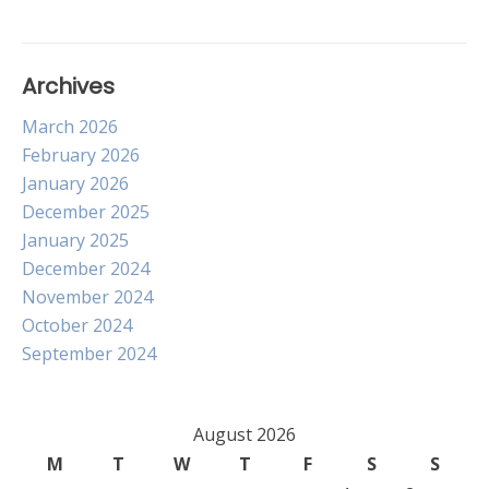
Archives
March 2026
February 2026
January 2026
December 2025
January 2025
December 2024
November 2024
October 2024
September 2024
August 2026
M
T
W
T
F
S
S