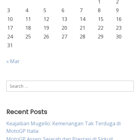
1
2
3
4
5
6
7
8
9
10
11
12
13
14
15
16
17
18
19
20
21
22
23
24
25
26
27
28
29
30
31
« Mar
Search
for:
Recent Posts
Keajaiban Mugello: Kemenangan Tak Terduga di
MotoGP Italia
MotoGP Assen: Sejarah dan Prestasi di Sirkuit