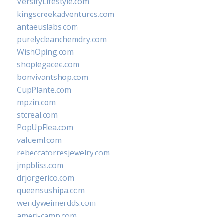
VersifyLifestyle.com
kingscreekadventures.com
antaeuslabs.com
purelycleanchemdry.com
WishOping.com
shoplegacee.com
bonvivantshop.com
CupPlante.com
mpzin.com
stcreal.com
PopUpFlea.com
valueml.com
rebeccatorresjewelry.com
jmpbliss.com
drjorgerico.com
queensushipa.com
wendyweimerdds.com
ameri-camp.com