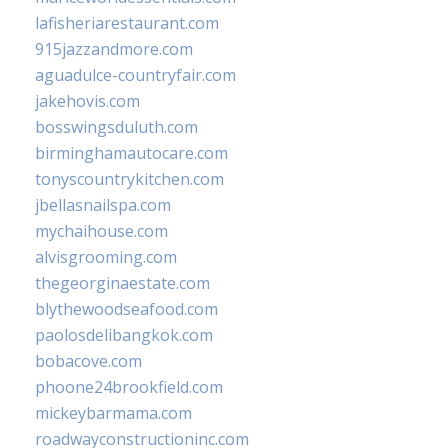
lafisheriarestaurant.com
915jazzandmore.com
aguadulce-countryfair.com
jakehovis.com
bosswingsduluth.com
birminghamautocare.com
tonyscountrykitchen.com
jbellasnailspa.com
mychaihouse.com
alvisgrooming.com
thegeorginaestate.com
blythewoodseafood.com
paolosdelibangkok.com
bobacove.com
phoone24brookfield.com
mickeybarmama.com
roadwayconstructioninc.com