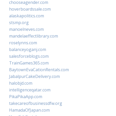
chooseagender.com
hoverboardssale.com
alaskapolitics.com
stsmp.org
manoelneves.com
mandelaeffectlibrary.com
roselynns.com
balanceyoganj.com
salesforceblogs.com
TrainGames365.com
BaytownEvaCationRentals.com
JabalpurCakeDelivery.com
halobjd.com
intelligenceqatar.com
PikaPikaApp.com
takecareofbusinessdfw.org
HamadaOfJapan.com