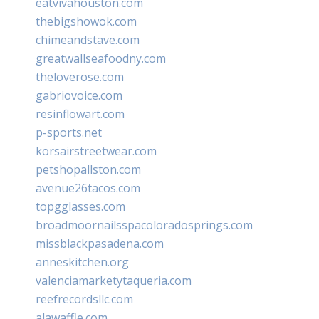
eatvivahouston.com
thebigshowok.com
chimeandstave.com
greatwallseafoodny.com
theloverose.com
gabriovoice.com
resinflowart.com
p-sports.net
korsairstreetwear.com
petshopallston.com
avenue26tacos.com
topgglasses.com
broadmoornailsspacoloradosprings.com
missblackpasadena.com
anneskitchen.org
valenciamarketytaqueria.com
reefrecordsllc.com
alawaffle.com