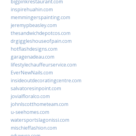
bigpinkrestaurant.com
inspirehuahin.com
memmingerspainting.com
jeremypbeasley.com
thesandwichdepotcos.com
drgiggleshouseofpain.com
hotflashdesigns.com
garagenadeau.com
lifestylechauffeurservice.com
EverNewNails.com
insideoutdecoratingcentre.com
salvatoresinpoint.com
jovialfloralco.com
johnlscotthometeam.com
u-seehomes.com
watersportslagonissi.com
mischieffashion.com
eduwyre.com