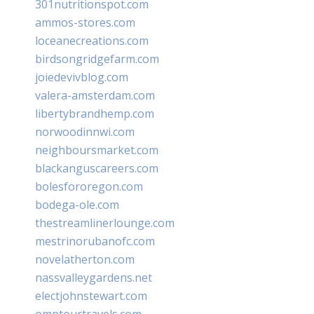
301nutritionspot.com
ammos-stores.com
loceanecreations.com
birdsongridgefarm.com
joiedevivblog.com
valera-amsterdam.com
libertybrandhemp.com
norwoodinnwi.com
neighboursmarket.com
blackanguscareers.com
bolesfororegon.com
bodega-ole.com
thestreamlinerlounge.com
mestrinorubanofc.com
novelatherton.com
nassvalleygardens.net
electjohnstewart.com
omptourtravels.com