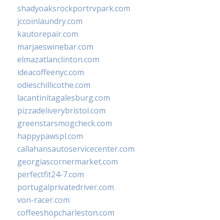
shadyoaksrockportrvpark.com
jccoinlaundry.com
kautorepair.com
marjaeswinebar.com
elmazatlanclinton.com
ideacoffeenyc.com
odieschillicothe.com
lacantinitagalesburg.com
pizzadeliverybristol.com
greenstarsmogcheck.com
happypawspl.com
callahansautoservicecenter.com
georgiascornermarket.com
perfectfit24-7.com
portugalprivatedriver.com
von-racer.com
coffeeshopcharleston.com