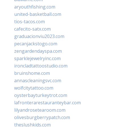
aryouthfishing.com
united-basketball.com
tios-tacos.com
cafecito-satx.com
graduacionviu2023.com
pecanjackstogo.com
zengardendayspa.com
sparklejewelryinc.com
ironcladtattoostudio.com
bruinshome.com
annascleaningsvc.com
wolfcitytattoo.com
oysterbayturkeytrot.com
lafronterarestauranteybar.com
lilyandrosetearoom.com
olivesburgberrypatch.com
theslushkids.com