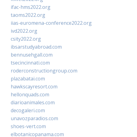
ifac-hms2022.org
taoms2022.org
iias-euromena-conference2022.org
ivd2022.org
csity2022.org
ibsarstudyabroad.com
bennusehgall.com
tsecincinnati.com
roderconstructiongroup.com
plazabatai.com
hawkscayresort.com
hellonquads.com
diarioanimales.com
decogaleri.com
unavozparadios.com
shoes-vert.com
elbotanicopanama.com