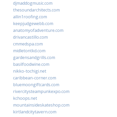
djmaddogmusic.com
thesoundarchitects.com
allin1roofing.com
keepjudgewebb.com
anatomyofadventure.com
drivancastillo.com
cmmedspa.com
midletontkd.com
gardensandgrills.com
basilfoodwine.com
nikko-tochigi.net
caribbean-corner.com
bluemoongiftcards.com
rivercitysteampunkexpo.com
kchoops.net
mountainsideskateshop.com
kirtlandcitytavern.com