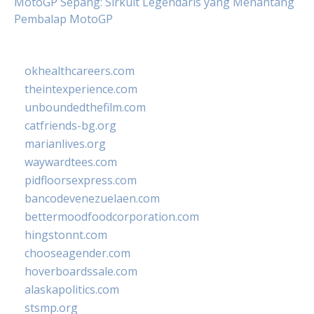
MotoGP Sepang: Sirkuit Legendaris yang Menantang
Pembalap MotoGP
okhealthcareers.com
theintexperience.com
unboundedthefilm.com
catfriends-bg.org
marianlives.org
waywardtees.com
pidfloorsexpress.com
bancodevenezuelaen.com
bettermoodfoodcorporation.com
hingstonnt.com
chooseagender.com
hoverboardssale.com
alaskapolitics.com
stsmp.org