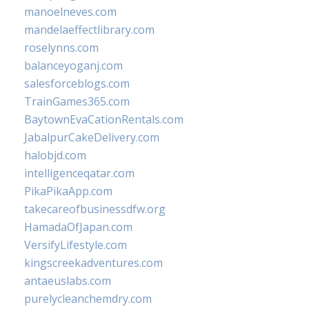
manoelneves.com
mandelaeffectlibrary.com
roselynns.com
balanceyoganj.com
salesforceblogs.com
TrainGames365.com
BaytownEvaCationRentals.com
JabalpurCakeDelivery.com
halobjd.com
intelligenceqatar.com
PikaPikaApp.com
takecareofbusinessdfw.org
HamadaOfJapan.com
VersifyLifestyle.com
kingscreekadventures.com
antaeuslabs.com
purelycleanchemdry.com