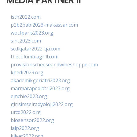
MEDIA PARTNER II
isth2022.com
p2b2pabi2023-makassar.com
wocfparis2023.org
sinc2023.com
scdlqatar2022-qa.com
thecolumbiagrill.com
provisionscheeseandwineshoppe.com
khedi2023.org
akademikgeriatri2023.org
marmarapediatri2023.org
emchie2023.org
girisimselradyoloji2022.org
utcd2022.org
biosensor2022.org
ialp2022.org
klivet2022.org