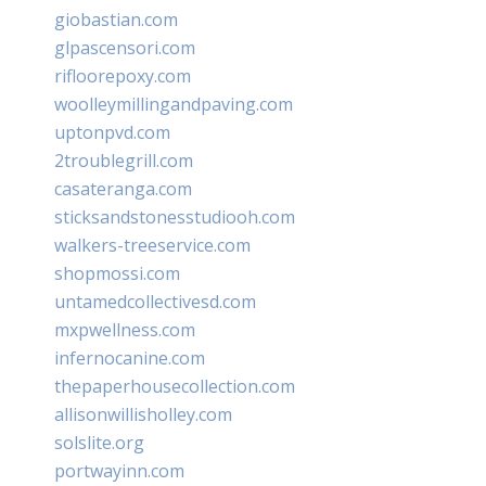
giobastian.com
glpascensori.com
rifloorepoxy.com
woolleymillingandpaving.com
uptonpvd.com
2troublegrill.com
casateranga.com
sticksandstonesstudiooh.com
walkers-treeservice.com
shopmossi.com
untamedcollectivesd.com
mxpwellness.com
infernocanine.com
thepaperhousecollection.com
allisonwillisholley.com
solslite.org
portwayinn.com