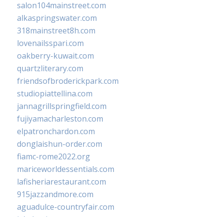
salon104mainstreet.com
alkaspringswater.com
318mainstreet8h.com
lovenailsspari.com
oakberry-kuwait.com
quartzliterary.com
friendsofbroderickpark.com
studiopiattellina.com
jannagrillspringfield.com
fujiyamacharleston.com
elpatronchardon.com
donglaishun-order.com
fiamc-rome2022.org
mariceworldessentials.com
lafisheriarestaurant.com
915jazzandmore.com
aguadulce-countryfair.com