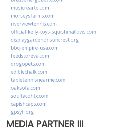
musicrearte.com
morseysfarms.com
riverviewtennis.com
official-kelly-toys-squishmallows.com
displaygardenonsuncrest.org
bbq-empire-usa.com
feedstoreva.com
drogopets.com
ediblechalk.com
tabletennisnearme.com
oaksofa.com
soultacohtx.com
capishcaps.com
gpsyfl.org
MEDIA PARTNER III