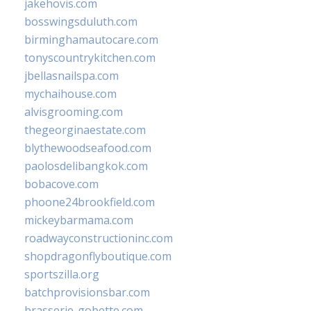
jakehovis.com
bosswingsduluth.com
birminghamautocare.com
tonyscountrykitchen.com
jbellasnailspa.com
mychaihouse.com
alvisgrooming.com
thegeorginaestate.com
blythewoodseafood.com
paolosdelibangkok.com
bobacove.com
phoone24brookfield.com
mickeybarmama.com
roadwayconstructioninc.com
shopdragonflyboutique.com
sportszilla.org
batchprovisionsbar.com
brasserie-gobette.com