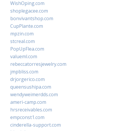
WishOping.com
shoplegacee.com
bonvivantshop.com
CupPlante.com
mpzin.com
stcreal.com
PopUpFlea.com
valueml.com
rebeccatorresjewelry.com
jmpbliss.com
drjorgerico.com
queensushipa.com
wendyweimerdds.com
ameri-camp.com
hrsreceivables.com
empconst1.com
cinderella-support.com