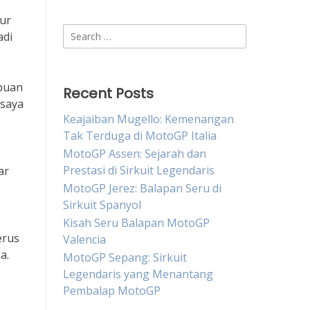
yur
Search
adi
for:
mpuan
Recent Posts
 saya
Keajaiban Mugello: Kemenangan
Tak Terduga di MotoGP Italia
MotoGP Assen: Sejarah dan
Prestasi di Sirkuit Legendaris
ar
MotoGP Jerez: Balapan Seru di
Sirkuit Spanyol
Kisah Seru Balapan MotoGP
erus
Valencia
a.
MotoGP Sepang: Sirkuit
Legendaris yang Menantang
Pembalap MotoGP