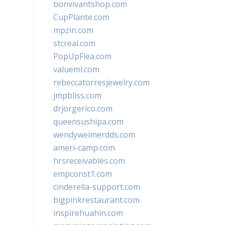
bonvivantshop.com
CupPlante.com
mpzin.com
stcreal.com
PopUpFlea.com
valueml.com
rebeccatorresjewelry.com
jmpbliss.com
drjorgerico.com
queensushipa.com
wendyweimerdds.com
ameri-camp.com
hrsreceivables.com
empconst1.com
cinderella-support.com
bigpinkrestaurant.com
inspirehuahin.com