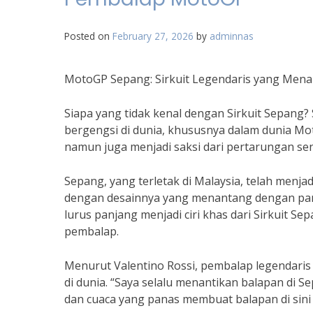
Posted on
February 27, 2026
by
adminnas
MotoGP Sepang: Sirkuit Legendaris yang Me
Siapa yang tidak kenal dengan Sirkuit Sepang? 
bergengsi di dunia, khususnya dalam dunia Mo
namun juga menjadi saksi dari pertarungan sen
Sepang, yang terletak di Malaysia, telah menja
dengan desainnya yang menantang dengan panj
lurus panjang menjadi ciri khas dari Sirkuit Se
pembalap.
Menurut Valentino Rossi, pembalap legendaris 
di dunia. “Saya selalu menantikan balapan di 
dan cuaca yang panas membuat balapan di sini 