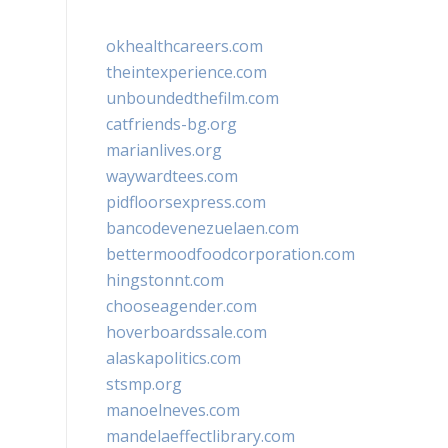
okhealthcareers.com
theintexperience.com
unboundedthefilm.com
catfriends-bg.org
marianlives.org
waywardtees.com
pidfloorsexpress.com
bancodevenezuelaen.com
bettermoodfoodcorporation.com
hingstonnt.com
chooseagender.com
hoverboardssale.com
alaskapolitics.com
stsmp.org
manoelneves.com
mandelaeffectlibrary.com