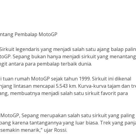
nantang Pembalap MotoGP
Sirkuit legendaris yang menjadi salah satu ajang balap pali
toGP. Sepang bukan hanya menjadi sirkuit yang menantang
git antara para pembalap terbaik dunia.
di tuan rumah MotoGP sejak tahun 1999. Sirkuit ini dikenal
ang lintasan mencapai 5.543 km. Kurva-kurva tajam dan tr
pang, membuatnya menjadi salah satu sirkuit favorit para
MotoGP, Sepang merupakan salah satu sirkuit yang paling 
Sepang karena tantangannya yang luar biasa. Trek yang pan
semakin menarik,” ujar Rossi.