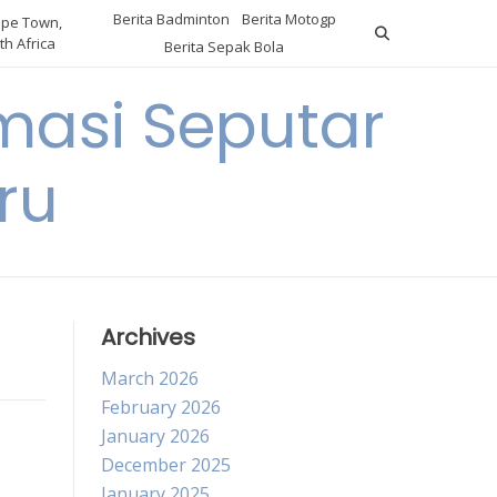
Berita Badminton
Berita Motogp
pe Town,
th Africa
Berita Sepak Bola
masi Seputar
ru
Archives
March 2026
February 2026
January 2026
December 2025
January 2025