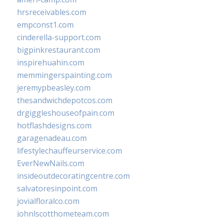
hrsreceivables.com
empconst1.com
cinderella-support.com
bigpinkrestaurant.com
inspirehuahin.com
memmingerspainting.com
jeremypbeasley.com
thesandwichdepotcos.com
drgiggleshouseofpain.com
hotflashdesigns.com
garagenadeau.com
lifestylechauffeurservice.com
EverNewNails.com
insideoutdecoratingcentre.com
salvatoresinpoint.com
jovialfloralco.com
johnlscotthometeam.com