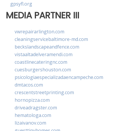
gpsyfl.org
MEDIA PARTNER III
vwrepairarlington.com
cleaningservicebaltimore-md.com
beckslandscapeandfence.com
vistaaltadelveramendi.com
coastlinecateringnc.com
cuesburgershouston.com
psicologiaespecializadaencampeche.com
dmtacos.com
crescentstreetprinting.com
hornopizza.com
driveadragster.com
hematologa.com
lizaivanov.com
guesttinyhomes.com