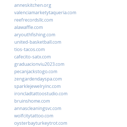
anneskitchen.org
valenciamarketytaqueria.com
reefrecordsllc.com
alawaffle.com
aryouthfishing.com
united-basketball.com
tios-tacos.com
cafecito-satx.com
graduacionviu2023.com
pecanjackstogo.com
zengardendayspa.com
sparklejewelryinc.com
ironcladtattoostudio.com
bruinshome.com
annascleaningsvc.com
wolfcitytattoo.com
oysterbayturkeytrot.com