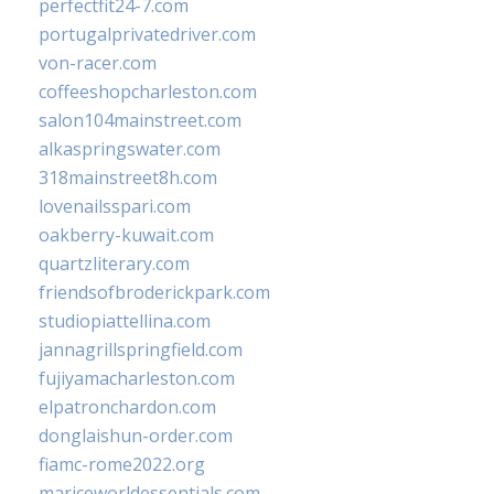
perfectfit24-7.com
portugalprivatedriver.com
von-racer.com
coffeeshopcharleston.com
salon104mainstreet.com
alkaspringswater.com
318mainstreet8h.com
lovenailsspari.com
oakberry-kuwait.com
quartzliterary.com
friendsofbroderickpark.com
studiopiattellina.com
jannagrillspringfield.com
fujiyamacharleston.com
elpatronchardon.com
donglaishun-order.com
fiamc-rome2022.org
mariceworldessentials.com