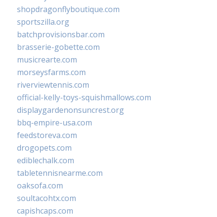
shopdragonflyboutique.com
sportszilla.org
batchprovisionsbar.com
brasserie-gobette.com
musicrearte.com
morseysfarms.com
riverviewtennis.com
official-kelly-toys-squishmallows.com
displaygardenonsuncrest.org
bbq-empire-usa.com
feedstoreva.com
drogopets.com
ediblechalk.com
tabletennisnearme.com
oaksofa.com
soultacohtx.com
capishcaps.com