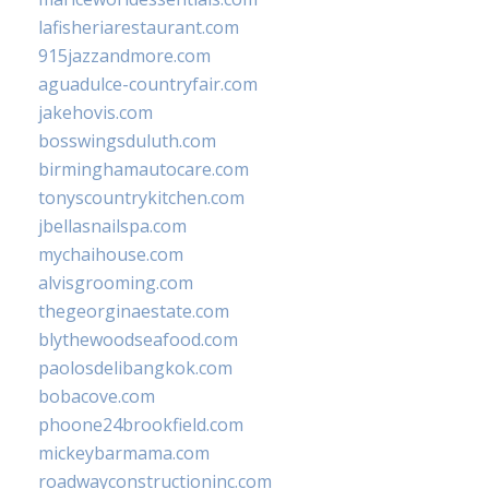
lafisheriarestaurant.com
915jazzandmore.com
aguadulce-countryfair.com
jakehovis.com
bosswingsduluth.com
birminghamautocare.com
tonyscountrykitchen.com
jbellasnailspa.com
mychaihouse.com
alvisgrooming.com
thegeorginaestate.com
blythewoodseafood.com
paolosdelibangkok.com
bobacove.com
phoone24brookfield.com
mickeybarmama.com
roadwayconstructioninc.com