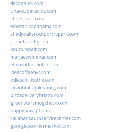
decogaleri.com
unavozparadios.com
shoes-vert.com
elbotanicopanama.com
shadyoaksrockportrvpark.com
jccoinlaundry.com
kautorepair.com
marjaeswinebar.com
elmazatlanclinton.com
ideacoffeenyc.com
odieschillicothe.com
lacantinitagalesburg.com
pizzadeliverybristol.com
greenstarsmogcheck.com
happypawspl.com
callahansautoservicecenter.com
georgiascornermarket.com