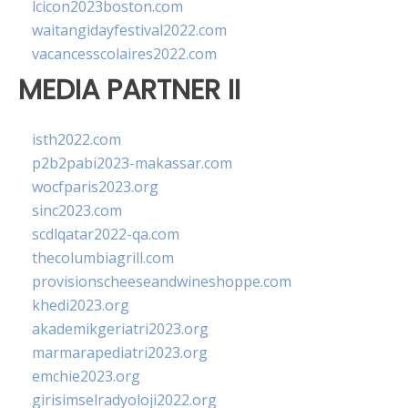
lcicon2023boston.com
waitangidayfestival2022.com
vacancesscolaires2022.com
MEDIA PARTNER II
isth2022.com
p2b2pabi2023-makassar.com
wocfparis2023.org
sinc2023.com
scdlqatar2022-qa.com
thecolumbiagrill.com
provisionscheeseandwineshoppe.com
khedi2023.org
akademikgeriatri2023.org
marmarapediatri2023.org
emchie2023.org
girisimselradyoloji2022.org