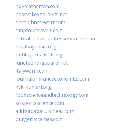
novelatherton.com
nassvalleygardens.net
electjohnstewart.com
omptourtravels.com
tribratanews-polreskebumen.com
rsudbayuasih.org
publikjurnalistik.org
juneteenthapparel.net
italywarm.com
journaloffinanceeconomics.com
kvk-kumari.org
foodscienceandtechnology.com
scisportsscience.com
addisababacuisineaz.com
burgerimcamas.com