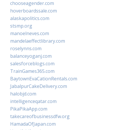
chooseagender.com
hoverboardssale.com
alaskapolitics.com
stsmp.org
manoelneves.com
mandelaeffectlibrary.com
roselynns.com
balanceyoganj.com
salesforceblogs.com
TrainGames365.com
BaytownEvaCationRentals.com
JabalpurCakeDelivery.com
halobjd.com
intelligenceqatar.com
PikaPikaApp.com
takecareofbusinessdfw.org
HamadaOfJapan.com