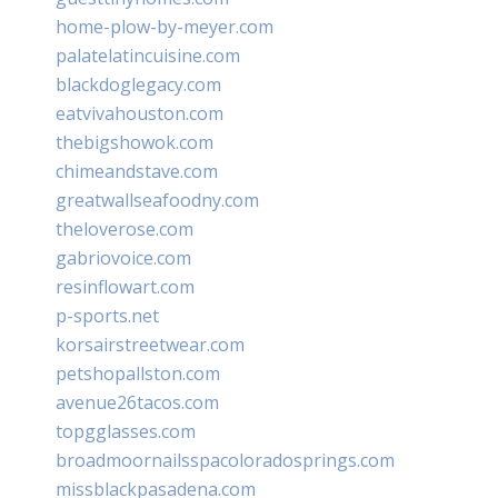
home-plow-by-meyer.com
palatelatincuisine.com
blackdoglegacy.com
eatvivahouston.com
thebigshowok.com
chimeandstave.com
greatwallseafoodny.com
theloverose.com
gabriovoice.com
resinflowart.com
p-sports.net
korsairstreetwear.com
petshopallston.com
avenue26tacos.com
topgglasses.com
broadmoornailsspacoloradosprings.com
missblackpasadena.com