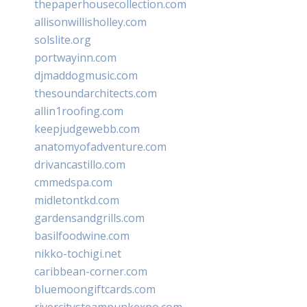
thepaperhousecollection.com
allisonwillisholley.com
solslite.org
portwayinn.com
djmaddogmusic.com
thesoundarchitects.com
allin1roofing.com
keepjudgewebb.com
anatomyofadventure.com
drivancastillo.com
cmmedspa.com
midletontkd.com
gardensandgrills.com
basilfoodwine.com
nikko-tochigi.net
caribbean-corner.com
bluemoongiftcards.com
rivercitysteampunkexpo.com