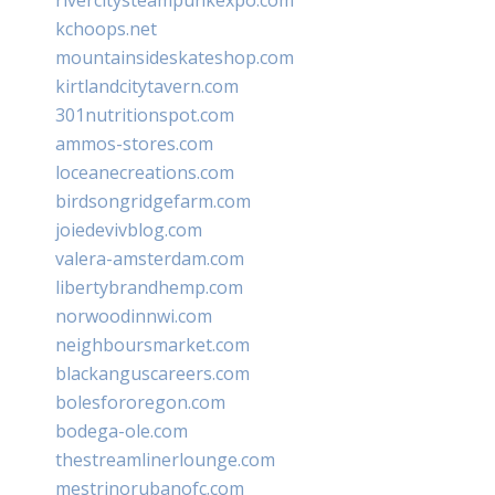
kchoops.net
mountainsideskateshop.com
kirtlandcitytavern.com
301nutritionspot.com
ammos-stores.com
loceanecreations.com
birdsongridgefarm.com
joiedevivblog.com
valera-amsterdam.com
libertybrandhemp.com
norwoodinnwi.com
neighboursmarket.com
blackanguscareers.com
bolesfororegon.com
bodega-ole.com
thestreamlinerlounge.com
mestrinorubanofc.com