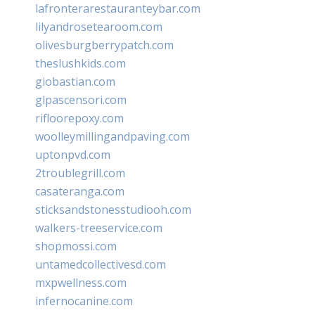
lafronterarestauranteybar.com
lilyandrosetearoom.com
olivesburgberrypatch.com
theslushkids.com
giobastian.com
glpascensori.com
rifloorepoxy.com
woolleymillingandpaving.com
uptonpvd.com
2troublegrill.com
casateranga.com
sticksandstonesstudiooh.com
walkers-treeservice.com
shopmossi.com
untamedcollectivesd.com
mxpwellness.com
infernocanine.com