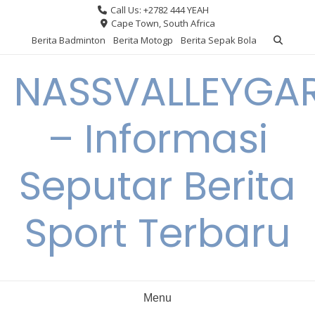
Skip
Call Us: +2782 444 YEAH
to
Cape Town, South Africa
content
Berita Badminton
Berita Motogp
Berita Sepak Bola
NASSVALLEYGA
– Informasi
Seputar Berita
Sport Terbaru
Menu