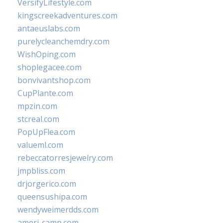
VersifyLifestyle.com
kingscreekadventures.com
antaeuslabs.com
purelycleanchemdry.com
WishOping.com
shoplegacee.com
bonvivantshop.com
CupPlante.com
mpzin.com
stcreal.com
PopUpFlea.com
valueml.com
rebeccatorresjewelry.com
jmpbliss.com
drjorgerico.com
queensushipa.com
wendyweimerdds.com
ameri-camp.com