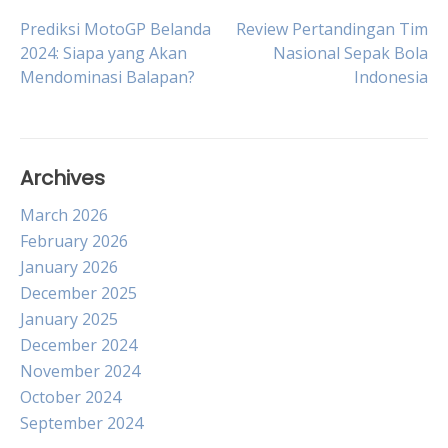
Post
Prediksi MotoGP Belanda
Review Pertandingan Tim
2024: Siapa yang Akan
Nasional Sepak Bola
Mendominasi Balapan?
Indonesia
navigation
Archives
March 2026
February 2026
January 2026
December 2025
January 2025
December 2024
November 2024
October 2024
September 2024