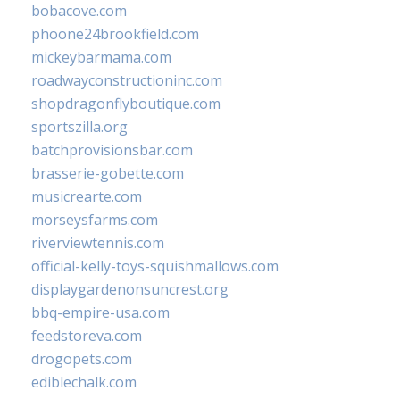
bobacove.com
phoone24brookfield.com
mickeybarmama.com
roadwayconstructioninc.com
shopdragonflyboutique.com
sportszilla.org
batchprovisionsbar.com
brasserie-gobette.com
musicrearte.com
morseysfarms.com
riverviewtennis.com
official-kelly-toys-squishmallows.com
displaygardenonsuncrest.org
bbq-empire-usa.com
feedstoreva.com
drogopets.com
ediblechalk.com