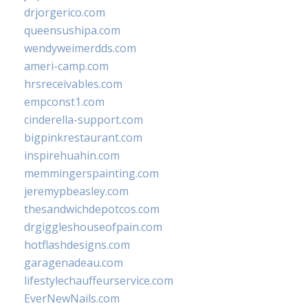
drjorgerico.com
queensushipa.com
wendyweimerdds.com
ameri-camp.com
hrsreceivables.com
empconst1.com
cinderella-support.com
bigpinkrestaurant.com
inspirehuahin.com
memmingerspainting.com
jeremypbeasley.com
thesandwichdepotcos.com
drgiggleshouseofpain.com
hotflashdesigns.com
garagenadeau.com
lifestylechauffeurservice.com
EverNewNails.com