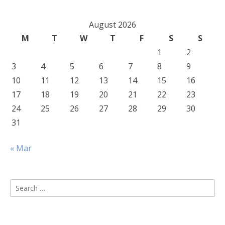
August 2026
M
T
W
T
F
S
S
1
2
3
4
5
6
7
8
9
10
11
12
13
14
15
16
17
18
19
20
21
22
23
24
25
26
27
28
29
30
31
« Mar
Search
for: