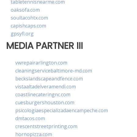
tabletennisnearme.com
oaksofa.com
soultacohtx.com
capishcaps.com
gpsyfl.org
MEDIA PARTNER III
vwrepairarlington.com
cleaningservicebaltimore-md.com
beckslandscapeandfence.com
vistaaltadelveramendi.com
coastlinecateringnc.com
cuesburgershouston.com
psicologiaespecializadaencampeche.com
dmtacos.com
crescentstreetprinting.com
hornopizza.com