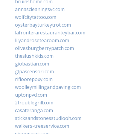
bruinshome.com
annascleaningsvc.com
wolfcitytattoo.com
oysterbayturkeytrot.com
lafronterarestauranteybar.com
lilyandrosetearoom.com
olivesburgberrypatch.com
theslushkids.com
giobastian.com
glpascensori.com
rifloorepoxy.com
woolleymillingandpaving.com
uptonpvd.com
2troublegrill.com
casateranga.com
sticksandstonesstudiooh.com
walkers-treeservice.com
shopmossi.com