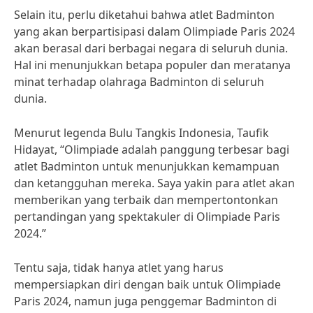
Selain itu, perlu diketahui bahwa atlet Badminton
yang akan berpartisipasi dalam Olimpiade Paris 2024
akan berasal dari berbagai negara di seluruh dunia.
Hal ini menunjukkan betapa populer dan meratanya
minat terhadap olahraga Badminton di seluruh
dunia.
Menurut legenda Bulu Tangkis Indonesia, Taufik
Hidayat, “Olimpiade adalah panggung terbesar bagi
atlet Badminton untuk menunjukkan kemampuan
dan ketangguhan mereka. Saya yakin para atlet akan
memberikan yang terbaik dan mempertontonkan
pertandingan yang spektakuler di Olimpiade Paris
2024.”
Tentu saja, tidak hanya atlet yang harus
mempersiapkan diri dengan baik untuk Olimpiade
Paris 2024, namun juga penggemar Badminton di