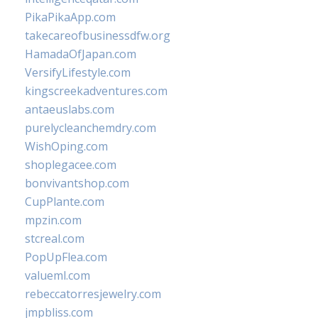
PikaPikaApp.com
takecareofbusinessdfw.org
HamadaOfJapan.com
VersifyLifestyle.com
kingscreekadventures.com
antaeuslabs.com
purelycleanchemdry.com
WishOping.com
shoplegacee.com
bonvivantshop.com
CupPlante.com
mpzin.com
stcreal.com
PopUpFlea.com
valueml.com
rebeccatorresjewelry.com
jmpbliss.com