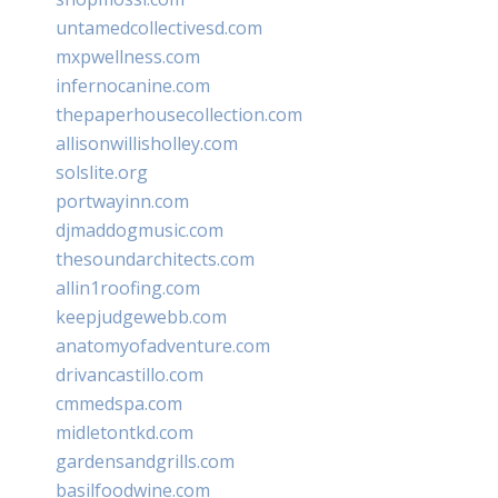
untamedcollectivesd.com
mxpwellness.com
infernocanine.com
thepaperhousecollection.com
allisonwillisholley.com
solslite.org
portwayinn.com
djmaddogmusic.com
thesoundarchitects.com
allin1roofing.com
keepjudgewebb.com
anatomyofadventure.com
drivancastillo.com
cmmedspa.com
midletontkd.com
gardensandgrills.com
basilfoodwine.com