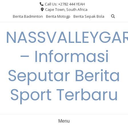
Skip
Call Us: +2782 444 YEAH
to
Cape Town, South Africa
content
Berita Badminton
Berita Motogp
Berita Sepak Bola
NASSVALLEYGA
– Informasi
Seputar Berita
Sport Terbaru
Menu