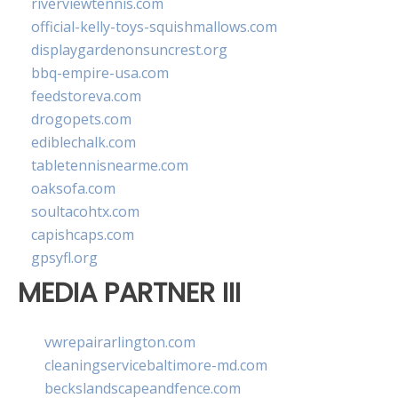
riverviewtennis.com
official-kelly-toys-squishmallows.com
displaygardenonsuncrest.org
bbq-empire-usa.com
feedstoreva.com
drogopets.com
ediblechalk.com
tabletennisnearme.com
oaksofa.com
soultacohtx.com
capishcaps.com
gpsyfl.org
MEDIA PARTNER III
vwrepairarlington.com
cleaningservicebaltimore-md.com
beckslandscapeandfence.com