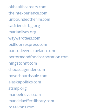
okhealthcareers.com
theintexperience.com
unboundedthefilm.com
catfriends-bg.org
marianlives.org
waywardtees.com
pidfloorsexpress.com
bancodevenezuelaen.com
bettermoodfoodcorporation.com
hingstonnt.com
chooseagender.com
hoverboardssale.com
alaskapolitics.com
stsmp.org
manoelneves.com
mandelaeffectlibrary.com
roselynns.com