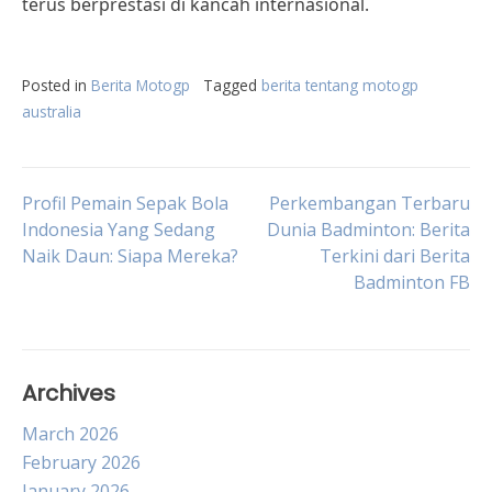
terus berprestasi di kancah internasional.
Posted in
Berita Motogp
Tagged
berita tentang motogp
australia
Post
Profil Pemain Sepak Bola
Perkembangan Terbaru
Indonesia Yang Sedang
Dunia Badminton: Berita
Naik Daun: Siapa Mereka?
Terkini dari Berita
navigation
Badminton FB
Archives
March 2026
February 2026
January 2026