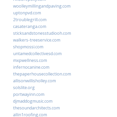
woolleymillingandpaving.com
uptonpvd.com
2troublegrill.com
casateranga.com
sticksandstonesstudiooh.com
walkers-treeservice.com
shopmossi.com
untamedcollectivesd.com
mxpwellness.com
infernocanine.com
thepaperhousecollection.com
allisonwillisholley.com
solslite.org
portwayinn.com
djmaddogmusic.com
thesoundarchitects.com
allin1roofing.com