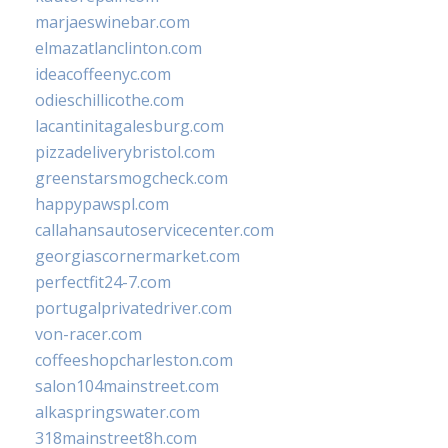
marjaeswinebar.com
elmazatlanclinton.com
ideacoffeenyc.com
odieschillicothe.com
lacantinitagalesburg.com
pizzadeliverybristol.com
greenstarsmogcheck.com
happypawspl.com
callahansautoservicecenter.com
georgiascornermarket.com
perfectfit24-7.com
portugalprivatedriver.com
von-racer.com
coffeeshopcharleston.com
salon104mainstreet.com
alkaspringswater.com
318mainstreet8h.com