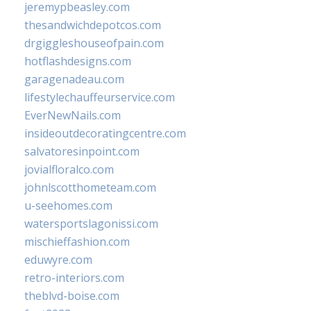
jeremypbeasley.com
thesandwichdepotcos.com
drgiggleshouseofpain.com
hotflashdesigns.com
garagenadeau.com
lifestylechauffeurservice.com
EverNewNails.com
insideoutdecoratingcentre.com
salvatoresinpoint.com
jovialfloralco.com
johnlscotthometeam.com
u-seehomes.com
watersportslagonissi.com
mischieffashion.com
eduwyre.com
retro-interiors.com
theblvd-boise.com