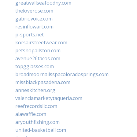
greatwallseafoodny.com
theloverose.com
gabriovoice.com
resinflowart.com
p-sports.net
korsairstreetwear.com
petshopallston.com
avenue26tacos.com
topgglasses.com
broadmoornailsspacoloradosprings.com
missblackpasadena.com
anneskitchen.org
valenciamarketytaqueria.com
reefrecordsllc.com
alawaffle.com
aryouthfishing.com
united-basketball.com