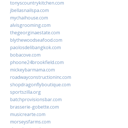
tonyscountrykitchen.com
jbellasnailspa.com
mychaihouse.com
alvisgrooming.com
thegeorginaestate.com
blythewoodseafood.com
paolosdelibangkok.com
bobacove.com
phoone24brookfield.com
mickeybarmama.com
roadwayconstructioninc.com
shopdragonflyboutique.com
sportszilla.org
batchprovisionsbar.com
brasserie-gobette.com
musicrearte.com
morseysfarms.com