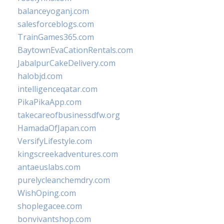
balanceyoganj.com
salesforceblogs.com
TrainGames365.com
BaytownEvaCationRentals.com
JabalpurCakeDelivery.com
halobjd.com
intelligenceqatar.com
PikaPikaApp.com
takecareofbusinessdfw.org
HamadaOfJapan.com
VersifyLifestyle.com
kingscreekadventures.com
antaeuslabs.com
purelycleanchemdry.com
WishOping.com
shoplegacee.com
bonvivantshop.com