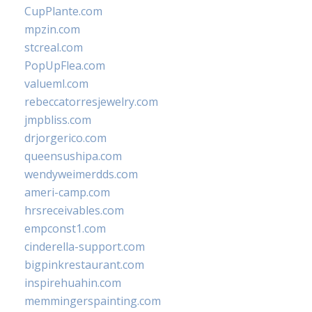
CupPlante.com
mpzin.com
stcreal.com
PopUpFlea.com
valueml.com
rebeccatorresjewelry.com
jmpbliss.com
drjorgerico.com
queensushipa.com
wendyweimerdds.com
ameri-camp.com
hrsreceivables.com
empconst1.com
cinderella-support.com
bigpinkrestaurant.com
inspirehuahin.com
memmingerspainting.com