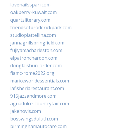
lovenailsspari.com
oakberry-kuwait.com
quartzliterary.com
friendsofbroderickpark.com
studiopiattellina.com
jannagrillspringfield.com
fujiyamacharleston.com
elpatronchardon.com
donglaishun-order.com
fiamc-rome2022.org
mariceworldessentials.com
lafisheriarestaurant.com
915jazzandmore.com
aguadulce-countryfair.com
jakehovis.com
bosswingsduluth.com
birminghamautocare.com