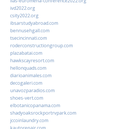
iias-euromena-conference2022.org
ivd2022.org
csity2022.org
ibsarstudyabroad.com
bennusehgall.com
tsecincinnati.com
roderconstructiongroup.com
plazabatai.com
hawkscayresort.com
hellonquads.com
diarioanimales.com
decogaleri.com
unavozparadios.com
shoes-vert.com
elbotanicopanama.com
shadyoaksrockportrvpark.com
jccoinlaundry.com
kautorepair.com