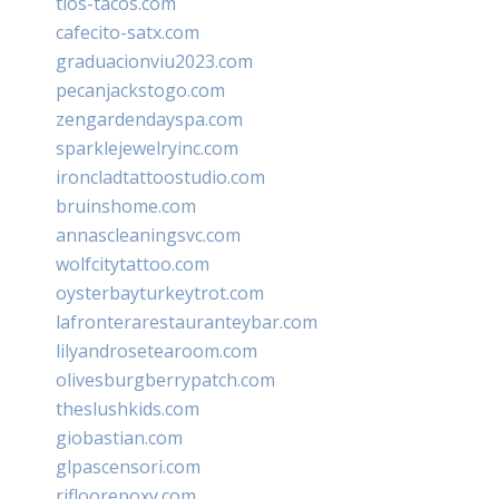
tios-tacos.com
cafecito-satx.com
graduacionviu2023.com
pecanjackstogo.com
zengardendayspa.com
sparklejewelryinc.com
ironcladtattoostudio.com
bruinshome.com
annascleaningsvc.com
wolfcitytattoo.com
oysterbayturkeytrot.com
lafronterarestauranteybar.com
lilyandrosetearoom.com
olivesburgberrypatch.com
theslushkids.com
giobastian.com
glpascensori.com
rifloorepoxy.com