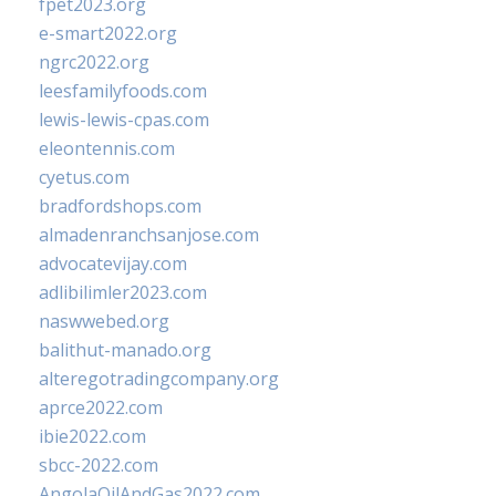
fpet2023.org
e-smart2022.org
ngrc2022.org
leesfamilyfoods.com
lewis-lewis-cpas.com
eleontennis.com
cyetus.com
bradfordshops.com
almadenranchsanjose.com
advocatevijay.com
adlibilimler2023.com
naswwebed.org
balithut-manado.org
alteregotradingcompany.org
aprce2022.com
ibie2022.com
sbcc-2022.com
AngolaOilAndGas2022.com