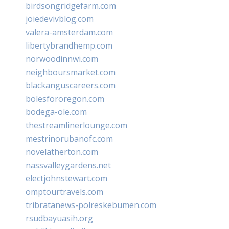
birdsongridgefarm.com
joiedevivblog.com
valera-amsterdam.com
libertybrandhemp.com
norwoodinnwi.com
neighboursmarket.com
blackanguscareers.com
bolesfororegon.com
bodega-ole.com
thestreamlinerlounge.com
mestrinorubanofc.com
novelatherton.com
nassvalleygardens.net
electjohnstewart.com
omptourtravels.com
tribratanews-polreskebumen.com
rsudbayuasih.org