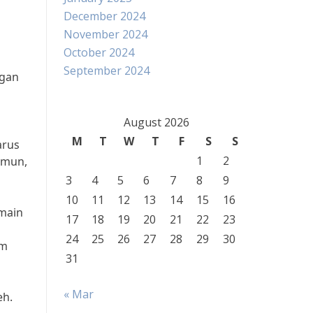
December 2024
November 2024
October 2024
September 2024
ngan
August 2026
M
T
W
T
F
S
S
arus
1
2
Namun,
3
4
5
6
7
8
9
10
11
12
13
14
15
16
emain
17
18
19
20
21
22
23
24
25
26
27
28
29
30
im
31
« Mar
eh.