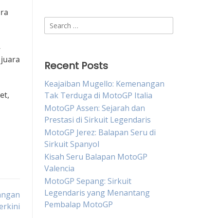
ara
Search
for:
-
 juara
Recent Posts
Keajaiban Mugello: Kemenangan
et,
Tak Terduga di MotoGP Italia
MotoGP Assen: Sejarah dan
Prestasi di Sirkuit Legendaris
MotoGP Jerez: Balapan Seru di
Sirkuit Spanyol
Kisah Seru Balapan MotoGP
Valencia
MotoGP Sepang: Sirkuit
Legendaris yang Menantang
angan
Pembalap MotoGP
erkini