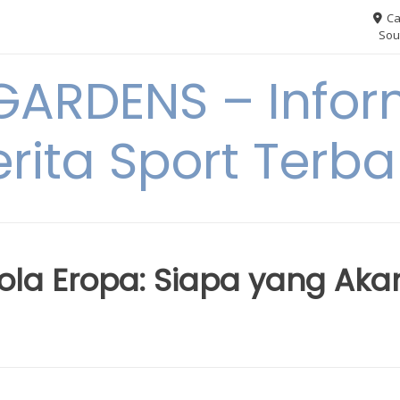
Ca
Sou
ARDENS – Infor
erita Sport Terba
Bola Eropa: Siapa yang Aka