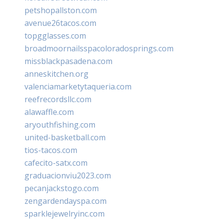
petshopallston.com
avenue26tacos.com
topgglasses.com
broadmoornailsspacoloradosprings.com
missblackpasadena.com
anneskitchen.org
valenciamarketytaqueria.com
reefrecordsllc.com
alawaffle.com
aryouthfishing.com
united-basketball.com
tios-tacos.com
cafecito-satx.com
graduacionviu2023.com
pecanjackstogo.com
zengardendayspa.com
sparklejewelryinc.com