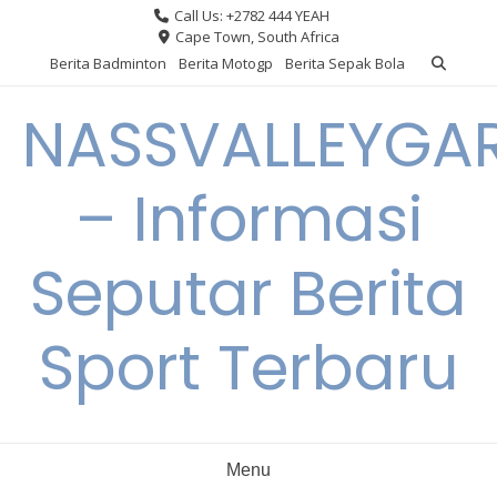
Skip
Call Us: +2782 444 YEAH
to
Cape Town, South Africa
content
Berita Badminton
Berita Motogp
Berita Sepak Bola
NASSVALLEYGA
– Informasi
Seputar Berita
Sport Terbaru
Menu