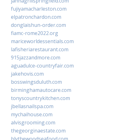
jannagrillspringfield.com
fujiyamacharleston.com
elpatronchardon.com
donglaishun-order.com
fiamc-rome2022.org
mariceworldessentials.com
lafisheriarestaurant.com
915jazzandmore.com
aguadulce-countryfair.com
jakehovis.com
bosswingsduluth.com
birminghamautocare.com
tonyscountrykitchen.com
jbellasnailspa.com
mychaihouse.com
alvisgrooming.com
thegeorginaestate.com
blythewoodseafood.com