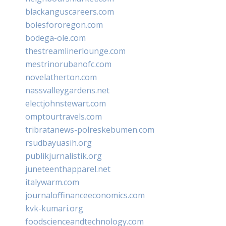
blackanguscareers.com
bolesfororegon.com
bodega-ole.com
thestreamlinerlounge.com
mestrinorubanofc.com
novelatherton.com
nassvalleygardens.net
electjohnstewart.com
omptourtravels.com
tribratanews-polreskebumen.com
rsudbayuasih.org
publikjurnalistik.org
juneteenthapparel.net
italywarm.com
journaloffinanceeconomics.com
kvk-kumari.org
foodscienceandtechnology.com