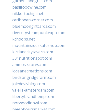
gardensandgrills.com
basilfoodwine.com
nikko-tochigi.net
caribbean-corner.com
bluemoongiftcards.com
rivercitysteampunkexpo.com
kchoops.net
mountainsideskateshop.com
kirtlandcitytavern.com
301nutritionspot.com
ammos-stores.com
loceanecreations.com
birdsongridgefarm.com
joiedevivblog.com
valera-amsterdam.com
libertybrandhemp.com
norwoodinnwi.com
neighboursmarket.com