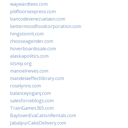
waywardtees.com
pidfloorsexpress.com
bancodevenezuelaen.com
bettermoodfoodcorporation.com
hingstonnt.com
chooseagender.com
hoverboardssale.com
alaskapolitics.com
stsmp.org
manoelneves.com
mandelaeffectlibrary.com
roselynns.com
balanceyoganj.com
salesforceblogs.com
TrainGames365.com
BaytownEvaCationRentals.com
JabalpurCakeDelivery.com