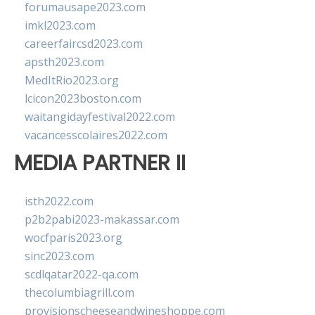
forumausape2023.com
imkl2023.com
careerfaircsd2023.com
apsth2023.com
MedItRio2023.org
lcicon2023boston.com
waitangidayfestival2022.com
vacancesscolaires2022.com
MEDIA PARTNER II
isth2022.com
p2b2pabi2023-makassar.com
wocfparis2023.org
sinc2023.com
scdlqatar2022-qa.com
thecolumbiagrill.com
provisionscheeseandwineshoppe.com