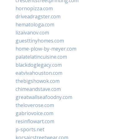
crescentstreetprinting.com
hornopizza.com
driveadragster.com
hematologa.com
lizaivanov.com
guesttinyhomes.com
home-plow-by-meyer.com
palatelatincuisine.com
blackdoglegacy.com
eatvivahouston.com
thebigshowok.com
chimeandstave.com
greatwallseafoodny.com
theloverose.com
gabriovoice.com
resinflowart.com
p-sports.net
korsairstreetwear.com