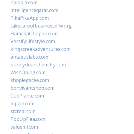
halobjd.com
intelligenceqatar.com
PikaPikaApp.com
takecareofbusinessdfw.org
HamadaOfJapan.com
VersifyLifestyle.com
kingscreekadventures.com
antaeuslabs.com
purelycleanchemdry.com
WishOping.com
shoplegacee.com
bonvivantshop.com
CupPlante.com
mpzin.com
stcreal.com
PopUpFlea.com
valueml.com