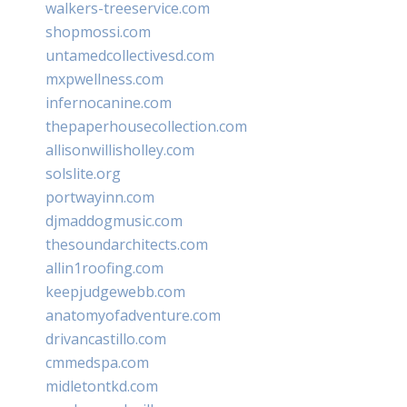
walkers-treeservice.com
shopmossi.com
untamedcollectivesd.com
mxpwellness.com
infernocanine.com
thepaperhousecollection.com
allisonwillisholley.com
solslite.org
portwayinn.com
djmaddogmusic.com
thesoundarchitects.com
allin1roofing.com
keepjudgewebb.com
anatomyofadventure.com
drivancastillo.com
cmmedspa.com
midletontkd.com