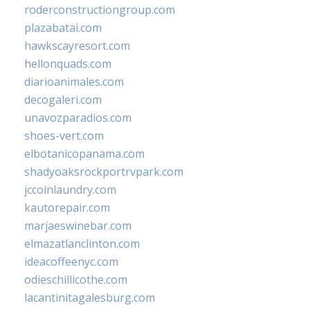
roderconstructiongroup.com
plazabatai.com
hawkscayresort.com
hellonquads.com
diarioanimales.com
decogaleri.com
unavozparadios.com
shoes-vert.com
elbotanicopanama.com
shadyoaksrockportrvpark.com
jccoinlaundry.com
kautorepair.com
marjaeswinebar.com
elmazatlanclinton.com
ideacoffeenyc.com
odieschillicothe.com
lacantinitagalesburg.com