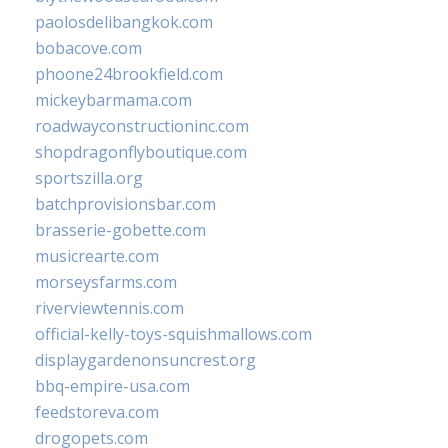
paolosdelibangkok.com
bobacove.com
phoone24brookfield.com
mickeybarmama.com
roadwayconstructioninc.com
shopdragonflyboutique.com
sportszilla.org
batchprovisionsbar.com
brasserie-gobette.com
musicrearte.com
morseysfarms.com
riverviewtennis.com
official-kelly-toys-squishmallows.com
displaygardenonsuncrest.org
bbq-empire-usa.com
feedstoreva.com
drogopets.com