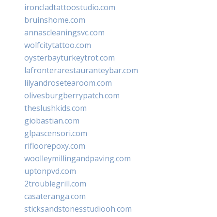
ironcladtattoostudio.com
bruinshome.com
annascleaningsvc.com
wolfcitytattoo.com
oysterbayturkeytrot.com
lafronterarestauranteybar.com
lilyandrosetearoom.com
olivesburgberrypatch.com
theslushkids.com
giobastian.com
glpascensori.com
rifloorepoxy.com
woolleymillingandpaving.com
uptonpvd.com
2troublegrill.com
casateranga.com
sticksandstonesstudiooh.com