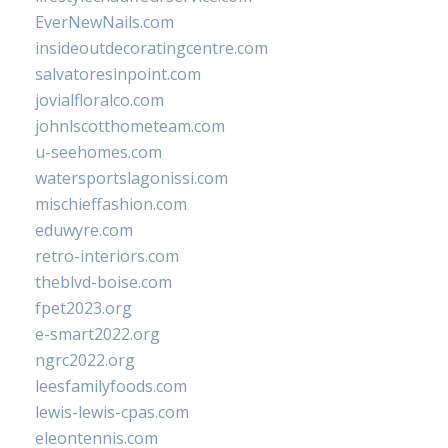
EverNewNails.com
insideoutdecoratingcentre.com
salvatoresinpoint.com
jovialfloralco.com
johnlscotthometeam.com
u-seehomes.com
watersportslagonissi.com
mischieffashion.com
eduwyre.com
retro-interiors.com
theblvd-boise.com
fpet2023.org
e-smart2022.org
ngrc2022.org
leesfamilyfoods.com
lewis-lewis-cpas.com
eleontennis.com