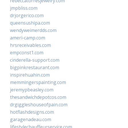
rebeccatorresjewelry.com
jmpbliss.com
drjorgerico.com
queensushipa.com
wendyweimerdds.com
ameri-camp.com
hrsreceivables.com
empconst1.com
cinderella-support.com
bigpinkrestaurant.com
inspirehuahin.com
memmingerspainting.com
jeremypbeasley.com
thesandwichdepotcos.com
drgiggleshouseofpain.com
hotflashdesigns.com
garagenadeau.com
lifestylechauffeurservice.com