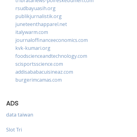
tribratanews-polreskebumen.com
rsudbayuasih.org
publikjurnalistik.org
juneteenthapparel.net
italywarm.com
journaloffinanceeconomics.com
kvk-kumari.org
foodscienceandtechnology.com
scisportsscience.com
addisababacuisineaz.com
burgerimcamas.com
ADS
data taiwan
Slot Tri