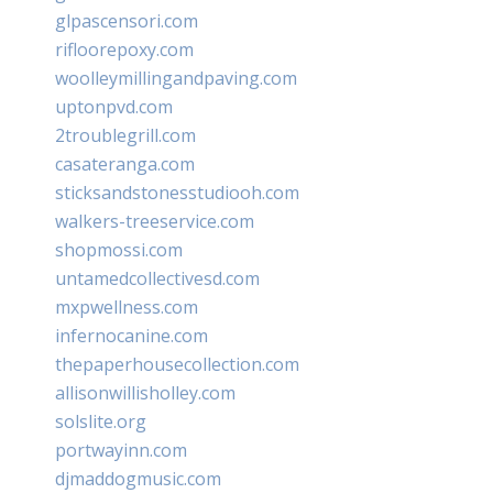
glpascensori.com
rifloorepoxy.com
woolleymillingandpaving.com
uptonpvd.com
2troublegrill.com
casateranga.com
sticksandstonesstudiooh.com
walkers-treeservice.com
shopmossi.com
untamedcollectivesd.com
mxpwellness.com
infernocanine.com
thepaperhousecollection.com
allisonwillisholley.com
solslite.org
portwayinn.com
djmaddogmusic.com