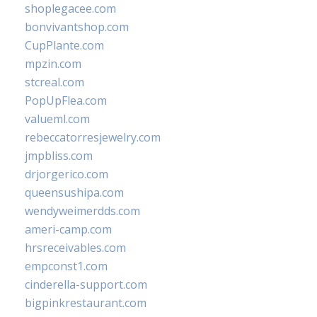
shoplegacee.com
bonvivantshop.com
CupPlante.com
mpzin.com
stcreal.com
PopUpFlea.com
valueml.com
rebeccatorresjewelry.com
jmpbliss.com
drjorgerico.com
queensushipa.com
wendyweimerdds.com
ameri-camp.com
hrsreceivables.com
empconst1.com
cinderella-support.com
bigpinkrestaurant.com