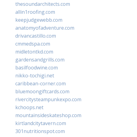
thesoundarchitects.com
allin1roofing.com
keepjudgewebb.com
anatomyofadventure.com
drivancastillo.com
cmmedspa.com
midletontkd.com
gardensandgrills.com
basilfoodwine.com
nikko-tochigi.net
caribbean-corner.com
bluemoongiftcards.com
rivercitysteampunkexpo.com
kchoops.net
mountainsideskateshop.com
kirtlandcitytavern.com
301nutritionspot.com