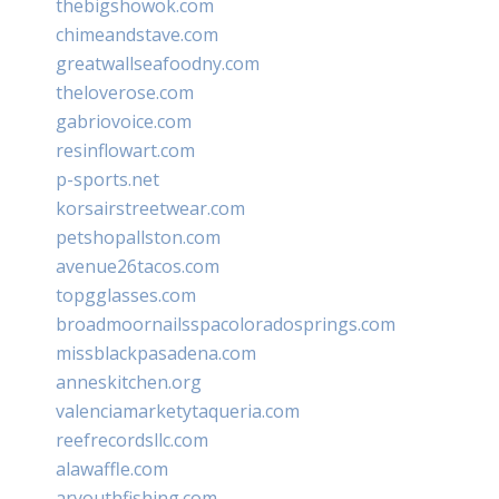
thebigshowok.com
chimeandstave.com
greatwallseafoodny.com
theloverose.com
gabriovoice.com
resinflowart.com
p-sports.net
korsairstreetwear.com
petshopallston.com
avenue26tacos.com
topgglasses.com
broadmoornailsspacoloradosprings.com
missblackpasadena.com
anneskitchen.org
valenciamarketytaqueria.com
reefrecordsllc.com
alawaffle.com
aryouthfishing.com