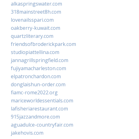
alkaspringswater.com
318mainstreet8h.com
lovenailsspari.com
oakberry-kuwait.com
quartzliterary.com
friendsofbroderickpark.com
studiopiattellina.com
jannagrillspringfield.com
fujiyamacharleston.com
elpatronchardon.com
donglaishun-order.com
fiamc-rome2022.org
mariceworldessentials.com
lafisheriarestaurant.com
915jazzandmore.com
aguadulce-countryfair.com
jakehovis.com