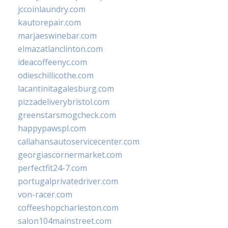
jccoinlaundry.com
kautorepair.com
marjaeswinebar.com
elmazatlanclinton.com
ideacoffeenyc.com
odieschillicothe.com
lacantinitagalesburg.com
pizzadeliverybristol.com
greenstarsmogcheck.com
happypawspl.com
callahansautoservicecenter.com
georgiascornermarket.com
perfectfit24-7.com
portugalprivatedriver.com
von-racer.com
coffeeshopcharleston.com
salon104mainstreet.com