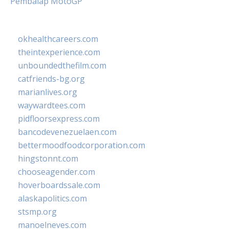
Pembalap MotoGP
okhealthcareers.com
theintexperience.com
unboundedthefilm.com
catfriends-bg.org
marianlives.org
waywardtees.com
pidfloorsexpress.com
bancodevenezuelaen.com
bettermoodfoodcorporation.com
hingstonnt.com
chooseagender.com
hoverboardssale.com
alaskapolitics.com
stsmp.org
manoelneves.com