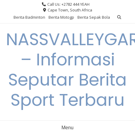
Skip
Call Us: +2782 444 YEAH
to
Cape Town, South Africa
content
Berita Badminton
Berita Motogp
Berita Sepak Bola
NASSVALLEYGA
– Informasi
Seputar Berita
Sport Terbaru
Menu