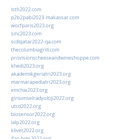
isth2022.com
p2b2pabi2023-makassar.com
wocfparis2023.org
sinc2023.com
scdlqatar2022-qa.com
thecolumbiagrill.com
provisionscheeseandwineshoppe.com
khedi2023.org
akademikgeriatri2023.org
marmarapediatri2023.org
emchie2023.org
girisimselradyoloji2022.org
utcd2022.org
biosensor2022.org
ialp2022.org
klivet2022.org
ifac-hms2022.org