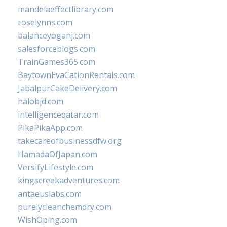
mandelaeffectlibrary.com
roselynns.com
balanceyoganj.com
salesforceblogs.com
TrainGames365.com
BaytownEvaCationRentals.com
JabalpurCakeDelivery.com
halobjd.com
intelligenceqatar.com
PikaPikaApp.com
takecareofbusinessdfw.org
HamadaOfJapan.com
VersifyLifestyle.com
kingscreekadventures.com
antaeuslabs.com
purelycleanchemdry.com
WishOping.com