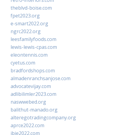
retro-interiors.com
theblvd-boise.com
fpet2023.org
e-smart2022.org
ngrc2022.org
leesfamilyfoods.com
lewis-lewis-cpas.com
eleontennis.com
cyetus.com
bradfordshops.com
almadenranchsanjose.com
advocatevijay.com
adlibilimler2023.com
naswwebed.org
balithut-manado.org
alteregotradingcompany.org
aprce2022.com
ibie2022.com