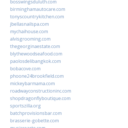
bosswingsduluth.com
birminghamautocare.com
tonyscountrykitchen.com
jbellasnailspa.com
mychaihouse.com
alvisgrooming.com
thegeorginaestate.com
blythewoodseafood.com
paolosdelibangkok.com
bobacove.com
phoone24brookfield.com
mickeybarmama.com
roadwayconstructioninc.com
shopdragonflyboutique.com
sportszilla.org
batchprovisionsbar.com
brasserie-gobette.com