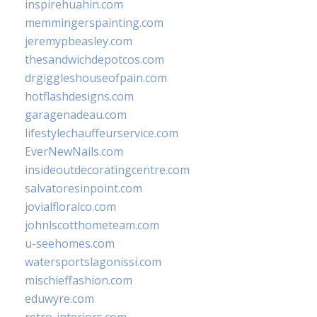
inspirehuahin.com
memmingerspainting.com
jeremypbeasley.com
thesandwichdepotcos.com
drgiggleshouseofpain.com
hotflashdesigns.com
garagenadeau.com
lifestylechauffeurservice.com
EverNewNails.com
insideoutdecoratingcentre.com
salvatoresinpoint.com
jovialfloralco.com
johnlscotthometeam.com
u-seehomes.com
watersportslagonissi.com
mischieffashion.com
eduwyre.com