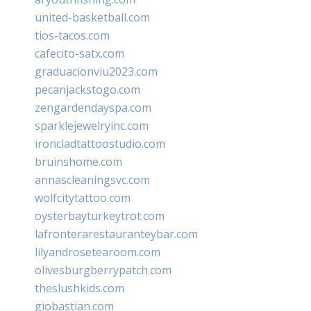
united-basketball.com
tios-tacos.com
cafecito-satx.com
graduacionviu2023.com
pecanjackstogo.com
zengardendayspa.com
sparklejewelryinc.com
ironcladtattoostudio.com
bruinshome.com
annascleaningsvc.com
wolfcitytattoo.com
oysterbayturkeytrot.com
lafronterarestauranteybar.com
lilyandrosetearoom.com
olivesburgberrypatch.com
theslushkids.com
giobastian.com