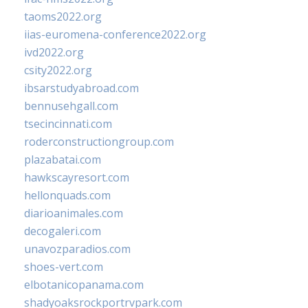
taoms2022.org
iias-euromena-conference2022.org
ivd2022.org
csity2022.org
ibsarstudyabroad.com
bennusehgall.com
tsecincinnati.com
roderconstructiongroup.com
plazabatai.com
hawkscayresort.com
hellonquads.com
diarioanimales.com
decogaleri.com
unavozparadios.com
shoes-vert.com
elbotanicopanama.com
shadyoaksrockportrvpark.com