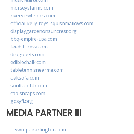
musicrearte.com
morseysfarms.com
riverviewtennis.com
official-kelly-toys-squishmallows.com
displaygardenonsuncrest.org
bbq-empire-usa.com
feedstoreva.com
drogopets.com
ediblechalk.com
tabletennisnearme.com
oaksofa.com
soultacohtx.com
capishcaps.com
gpsyfl.org
MEDIA PARTNER III
vwrepairarlington.com