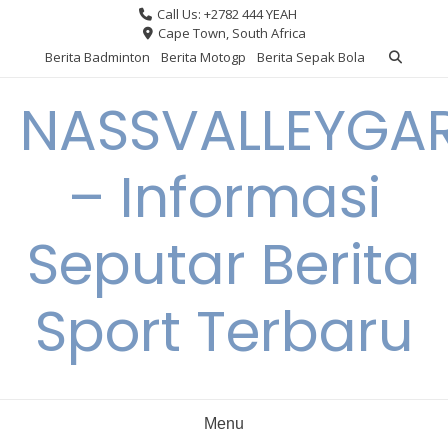
Skip
Call Us: +2782 444 YEAH
to
Cape Town, South Africa
content
Berita Badminton
Berita Motogp
Berita Sepak Bola
NASSVALLEYGA
– Informasi
Seputar Berita
Sport Terbaru
Menu