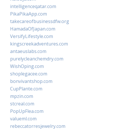
intelligenceqatar.com
PikaPikaApp.com
takecareofbusinessdfw.org
HamadaOfJapan.com
VersifyLifestyle.com
kingscreekadventures.com
antaeuslabs.com
purelycleanchemdry.com
WishOping.com
shoplegacee.com
bonvivantshop.com
CupPlante.com
mpzin.com
stcreal.com
PopUpFlea.com
valueml.com
rebeccatorresjewelry.com