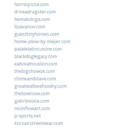
hornopizza.com
driveadragster.com
hematologa.com
lizaivanov.com
guesttinyhomes.com
home-plow-by-meyer.com
palatelatincuisine.com
blackdoglegacy.com
eatvivahouston.com
thebigshowok.com
chimeandstave.com
greatwallseafoodny.com
theloverose.com
gabriovoice.com
resinflowart.com
p-sports.net
korsairstreetwear.com