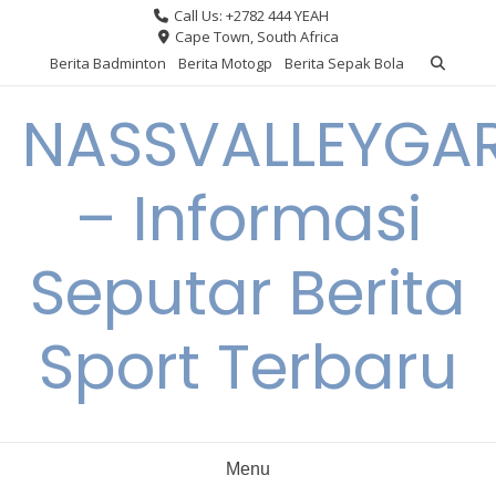
Skip
Call Us: +2782 444 YEAH
to
Cape Town, South Africa
content
Berita Badminton
Berita Motogp
Berita Sepak Bola
NASSVALLEYGA
– Informasi
Seputar Berita
Sport Terbaru
Menu