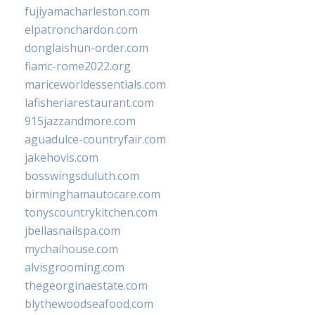
fujiyamacharleston.com
elpatronchardon.com
donglaishun-order.com
fiamc-rome2022.org
mariceworldessentials.com
lafisheriarestaurant.com
915jazzandmore.com
aguadulce-countryfair.com
jakehovis.com
bosswingsduluth.com
birminghamautocare.com
tonyscountrykitchen.com
jbellasnailspa.com
mychaihouse.com
alvisgrooming.com
thegeorginaestate.com
blythewoodseafood.com