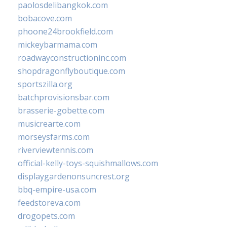
paolosdelibangkok.com
bobacove.com
phoone24brookfield.com
mickeybarmama.com
roadwayconstructioninc.com
shopdragonflyboutique.com
sportszilla.org
batchprovisionsbar.com
brasserie-gobette.com
musicrearte.com
morseysfarms.com
riverviewtennis.com
official-kelly-toys-squishmallows.com
displaygardenonsuncrest.org
bbq-empire-usa.com
feedstoreva.com
drogopets.com