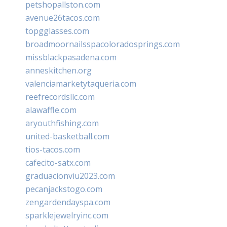
petshopallston.com
avenue26tacos.com
topgglasses.com
broadmoornailsspacoloradosprings.com
missblackpasadena.com
anneskitchen.org
valenciamarketytaqueria.com
reefrecordsllc.com
alawaffle.com
aryouthfishing.com
united-basketball.com
tios-tacos.com
cafecito-satx.com
graduacionviu2023.com
pecanjackstogo.com
zengardendayspa.com
sparklejewelryinc.com