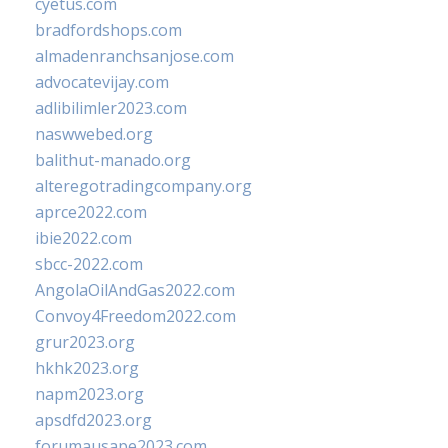
cyetus.com
bradfordshops.com
almadenranchsanjose.com
advocatevijay.com
adlibilimler2023.com
naswwebed.org
balithut-manado.org
alteregotradingcompany.org
aprce2022.com
ibie2022.com
sbcc-2022.com
AngolaOilAndGas2022.com
Convoy4Freedom2022.com
grur2023.org
hkhk2023.org
napm2023.org
apsdfd2023.org
forumausape2023.com