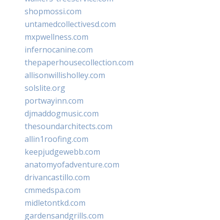
shopmossi.com
untamedcollectivesd.com
mxpwellness.com
infernocanine.com
thepaperhousecollection.com
allisonwillisholley.com
solslite.org
portwayinn.com
djmaddogmusic.com
thesoundarchitects.com
allin1roofing.com
keepjudgewebb.com
anatomyofadventure.com
drivancastillo.com
cmmedspa.com
midletontkd.com
gardensandgrills.com