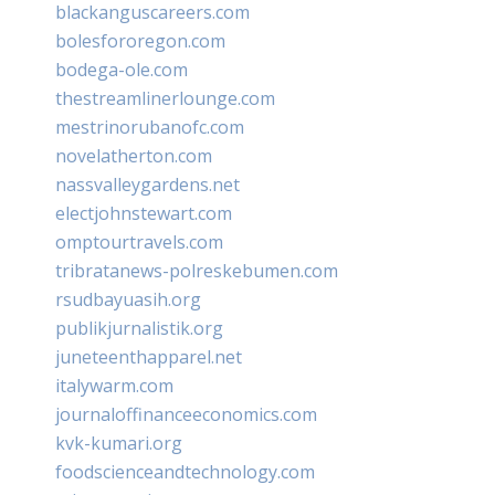
blackanguscareers.com
bolesfororegon.com
bodega-ole.com
thestreamlinerlounge.com
mestrinorubanofc.com
novelatherton.com
nassvalleygardens.net
electjohnstewart.com
omptourtravels.com
tribratanews-polreskebumen.com
rsudbayuasih.org
publikjurnalistik.org
juneteenthapparel.net
italywarm.com
journaloffinanceeconomics.com
kvk-kumari.org
foodscienceandtechnology.com