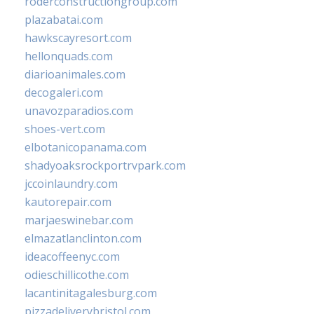
roderconstructiongroup.com
plazabatai.com
hawkscayresort.com
hellonquads.com
diarioanimales.com
decogaleri.com
unavozparadios.com
shoes-vert.com
elbotanicopanama.com
shadyoaksrockportrvpark.com
jccoinlaundry.com
kautorepair.com
marjaeswinebar.com
elmazatlanclinton.com
ideacoffeenyc.com
odieschillicothe.com
lacantinitagalesburg.com
pizzadeliverybristol.com