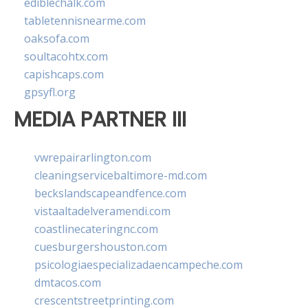
ediblechalk.com
tabletennisnearme.com
oaksofa.com
soultacohtx.com
capishcaps.com
gpsyfl.org
MEDIA PARTNER III
vwrepairarlington.com
cleaningservicebaltimore-md.com
beckslandscapeandfence.com
vistaaltadelveramendi.com
coastlinecateringnc.com
cuesburgershouston.com
psicologiaespecializadaencampeche.com
dmtacos.com
crescentstreetprinting.com