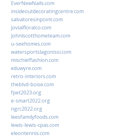
EverNewNails.com
insideoutdecoratingcentre.com
salvatoresinpoint.com
jovialfloralco.com
johnlscotthometeam.com
u-seehomes.com
watersportslagonissi.com
mischieffashion.com
eduwyre.com
retro-interiors.com
theblvd-boise.com
fpet2023.org
e-smart2022.org
ngrc2022.org
leesfamilyfoods.com
lewis-lewis-cpas.com
eleontennis.com