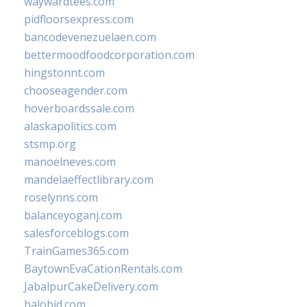
waywardtees.com
pidfloorsexpress.com
bancodevenezuelaen.com
bettermoodfoodcorporation.com
hingstonnt.com
chooseagender.com
hoverboardssale.com
alaskapolitics.com
stsmp.org
manoelneves.com
mandelaeffectlibrary.com
roselynns.com
balanceyoganj.com
salesforceblogs.com
TrainGames365.com
BaytownEvaCationRentals.com
JabalpurCakeDelivery.com
halobjd.com