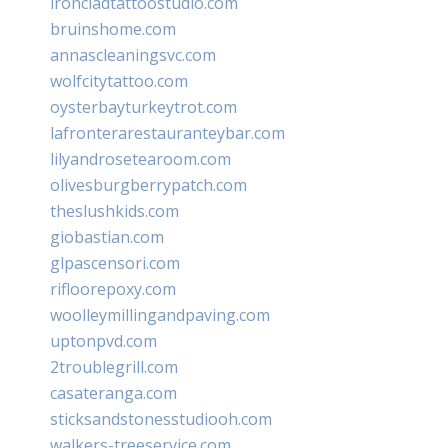
ironcladtattoostudio.com
bruinshome.com
annascleaningsvc.com
wolfcitytattoo.com
oysterbayturkeytrot.com
lafronterarestauranteybar.com
lilyandrosetearoom.com
olivesburgberrypatch.com
theslushkids.com
giobastian.com
glpascensori.com
rifloorepoxy.com
woolleymillingandpaving.com
uptonpvd.com
2troublegrill.com
casateranga.com
sticksandstonesstudiooh.com
walkers-treeservice.com