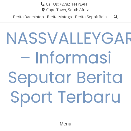
Skip
Call Us: +2782 444 YEAH
to
Cape Town, South Africa
content
Berita Badminton
Berita Motogp
Berita Sepak Bola
NASSVALLEYGA
– Informasi
Seputar Berita
Sport Terbaru
Menu