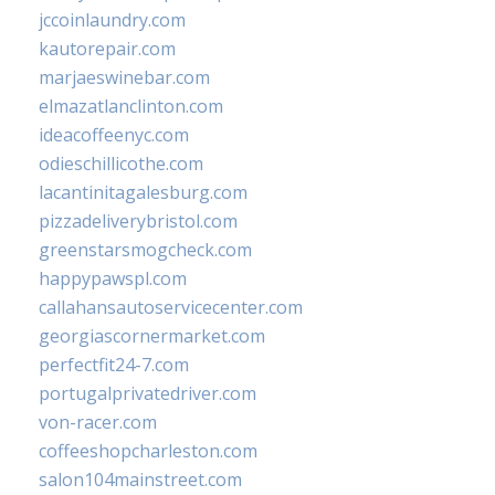
jccoinlaundry.com
kautorepair.com
marjaeswinebar.com
elmazatlanclinton.com
ideacoffeenyc.com
odieschillicothe.com
lacantinitagalesburg.com
pizzadeliverybristol.com
greenstarsmogcheck.com
happypawspl.com
callahansautoservicecenter.com
georgiascornermarket.com
perfectfit24-7.com
portugalprivatedriver.com
von-racer.com
coffeeshopcharleston.com
salon104mainstreet.com