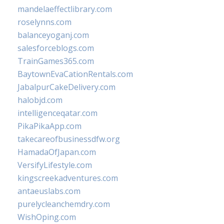
mandelaeffectlibrary.com
roselynns.com
balanceyoganj.com
salesforceblogs.com
TrainGames365.com
BaytownEvaCationRentals.com
JabalpurCakeDelivery.com
halobjd.com
intelligenceqatar.com
PikaPikaApp.com
takecareofbusinessdfw.org
HamadaOfJapan.com
VersifyLifestyle.com
kingscreekadventures.com
antaeuslabs.com
purelycleanchemdry.com
WishOping.com