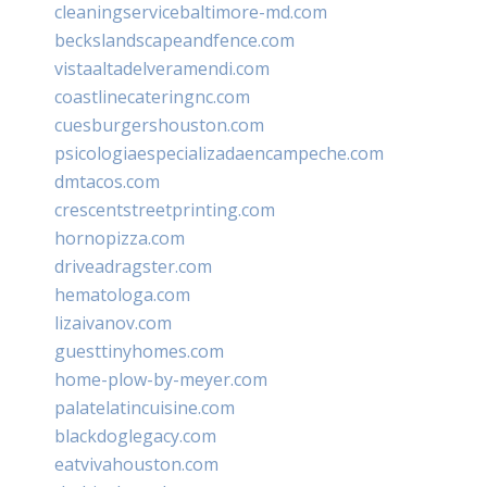
cleaningservicebaltimore-md.com
beckslandscapeandfence.com
vistaaltadelveramendi.com
coastlinecateringnc.com
cuesburgershouston.com
psicologiaespecializadaencampeche.com
dmtacos.com
crescentstreetprinting.com
hornopizza.com
driveadragster.com
hematologa.com
lizaivanov.com
guesttinyhomes.com
home-plow-by-meyer.com
palatelatincuisine.com
blackdoglegacy.com
eatvivahouston.com