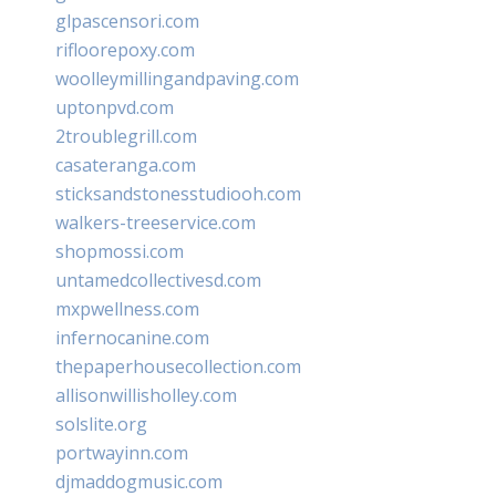
glpascensori.com
rifloorepoxy.com
woolleymillingandpaving.com
uptonpvd.com
2troublegrill.com
casateranga.com
sticksandstonesstudiooh.com
walkers-treeservice.com
shopmossi.com
untamedcollectivesd.com
mxpwellness.com
infernocanine.com
thepaperhousecollection.com
allisonwillisholley.com
solslite.org
portwayinn.com
djmaddogmusic.com