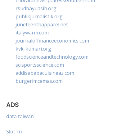
tribratanews-polreskebumen.com
rsudbayuasih.org
publikjurnalistik.org
juneteenthapparel.net
italywarm.com
journaloffinanceeconomics.com
kvk-kumari.org
foodscienceandtechnology.com
scisportsscience.com
addisababacuisineaz.com
burgerimcamas.com
ADS
data taiwan
Slot Tri