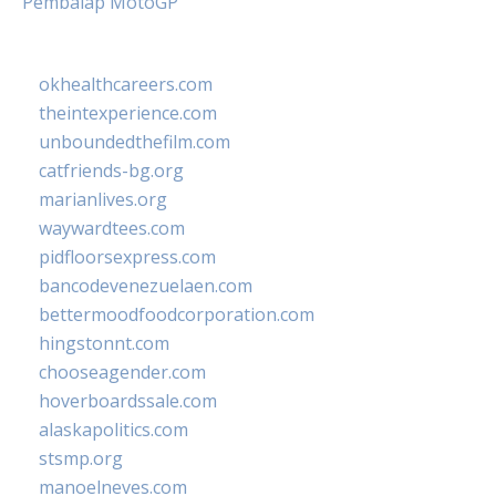
Pembalap MotoGP
okhealthcareers.com
theintexperience.com
unboundedthefilm.com
catfriends-bg.org
marianlives.org
waywardtees.com
pidfloorsexpress.com
bancodevenezuelaen.com
bettermoodfoodcorporation.com
hingstonnt.com
chooseagender.com
hoverboardssale.com
alaskapolitics.com
stsmp.org
manoelneves.com