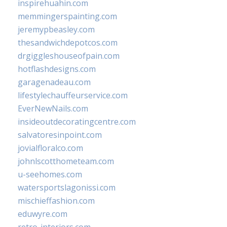
inspirehuahin.com
memmingerspainting.com
jeremypbeasley.com
thesandwichdepotcos.com
drgiggleshouseofpain.com
hotflashdesigns.com
garagenadeau.com
lifestylechauffeurservice.com
EverNewNails.com
insideoutdecoratingcentre.com
salvatoresinpoint.com
jovialfloralco.com
johnlscotthometeam.com
u-seehomes.com
watersportslagonissi.com
mischieffashion.com
eduwyre.com