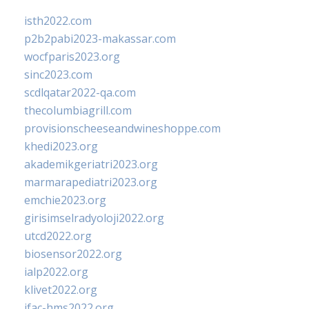
isth2022.com
p2b2pabi2023-makassar.com
wocfparis2023.org
sinc2023.com
scdlqatar2022-qa.com
thecolumbiagrill.com
provisionscheeseandwineshoppe.com
khedi2023.org
akademikgeriatri2023.org
marmarapediatri2023.org
emchie2023.org
girisimselradyoloji2022.org
utcd2022.org
biosensor2022.org
ialp2022.org
klivet2022.org
ifac-hms2022.org