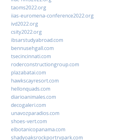
taoms2022.org
iias-euromena-conference2022.org
ivd2022.org
csity2022.org
ibsarstudyabroad.com
bennusehgall.com
tsecincinnati.com
roderconstructiongroup.com
plazabatai.com
hawkscayresort.com
hellonquads.com
diarioanimales.com
decogaleri.com
unavozparadios.com
shoes-vert.com
elbotanicopanama.com
shadyoaksrockportrvpark.com