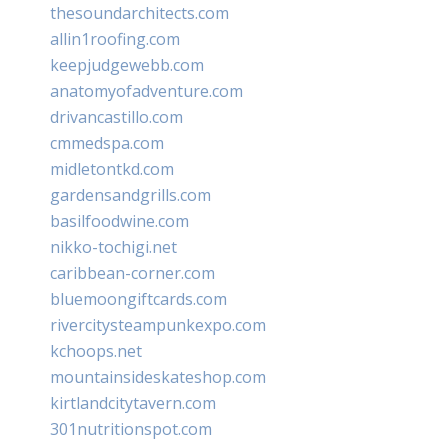
thesoundarchitects.com
allin1roofing.com
keepjudgewebb.com
anatomyofadventure.com
drivancastillo.com
cmmedspa.com
midletontkd.com
gardensandgrills.com
basilfoodwine.com
nikko-tochigi.net
caribbean-corner.com
bluemoongiftcards.com
rivercitysteampunkexpo.com
kchoops.net
mountainsideskateshop.com
kirtlandcitytavern.com
301nutritionspot.com