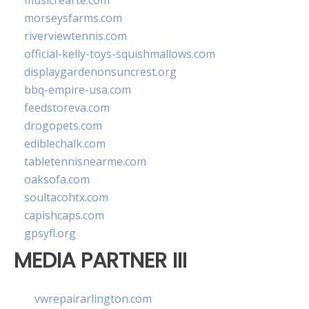
musicrearte.com
morseysfarms.com
riverviewtennis.com
official-kelly-toys-squishmallows.com
displaygardenonsuncrest.org
bbq-empire-usa.com
feedstoreva.com
drogopets.com
ediblechalk.com
tabletennisnearme.com
oaksofa.com
soultacohtx.com
capishcaps.com
gpsyfl.org
MEDIA PARTNER III
vwrepairarlington.com