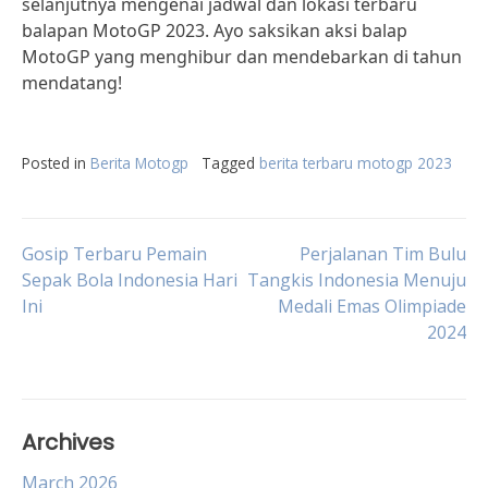
selanjutnya mengenai jadwal dan lokasi terbaru
balapan MotoGP 2023. Ayo saksikan aksi balap
MotoGP yang menghibur dan mendebarkan di tahun
mendatang!
Posted in
Berita Motogp
Tagged
berita terbaru motogp 2023
Post
Gosip Terbaru Pemain
Perjalanan Tim Bulu
Sepak Bola Indonesia Hari
Tangkis Indonesia Menuju
Ini
Medali Emas Olimpiade
navigation
2024
Archives
March 2026