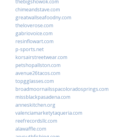
thebigshowok.com
chimeandstave.com
greatwallseafoodny.com
theloverose.com
gabriovoice.com
resinflowart.com
p-sports.net
korsairstreetwear.com
petshopallston.com
avenue26tacos.com
topgglasses.com
broadmoornailsspacoloradosprings.com
missblackpasadena.com
anneskitchen.org
valenciamarketytaqueria.com
reefrecordsllc.com
alawaffle.com
aryouthfishing.com