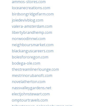
ammos-stores.com
loceanecreations.com
birdsongridgefarm.com
joiedevivblog.com
valera-amsterdam.com
libertybrandhemp.com
norwoodinnwi.com
neighboursmarket.com
blackanguscareers.com
bolesfororegon.com
bodega-ole.com
thestreamlinerlounge.com
mestrinorubanofc.com
novelatherton.com
nassvalleygardens.net
electjohnstewart.com
omptourtravels.com