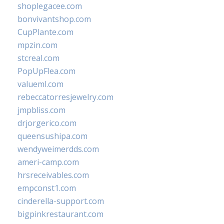
shoplegacee.com
bonvivantshop.com
CupPlante.com
mpzin.com
stcreal.com
PopUpFlea.com
valueml.com
rebeccatorresjewelry.com
jmpbliss.com
drjorgerico.com
queensushipa.com
wendyweimerdds.com
ameri-camp.com
hrsreceivables.com
empconst1.com
cinderella-support.com
bigpinkrestaurant.com