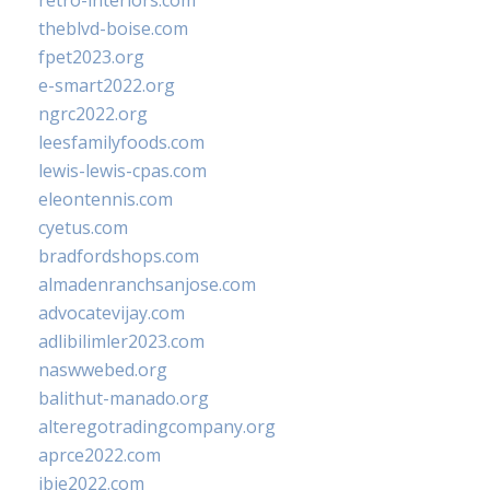
retro-interiors.com
theblvd-boise.com
fpet2023.org
e-smart2022.org
ngrc2022.org
leesfamilyfoods.com
lewis-lewis-cpas.com
eleontennis.com
cyetus.com
bradfordshops.com
almadenranchsanjose.com
advocatevijay.com
adlibilimler2023.com
naswwebed.org
balithut-manado.org
alteregotradingcompany.org
aprce2022.com
ibie2022.com