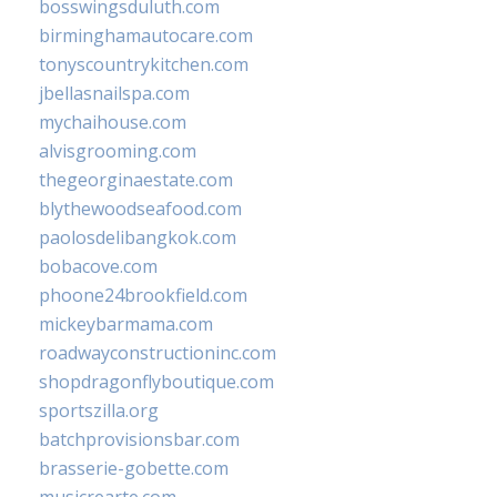
bosswingsduluth.com
birminghamautocare.com
tonyscountrykitchen.com
jbellasnailspa.com
mychaihouse.com
alvisgrooming.com
thegeorginaestate.com
blythewoodseafood.com
paolosdelibangkok.com
bobacove.com
phoone24brookfield.com
mickeybarmama.com
roadwayconstructioninc.com
shopdragonflyboutique.com
sportszilla.org
batchprovisionsbar.com
brasserie-gobette.com