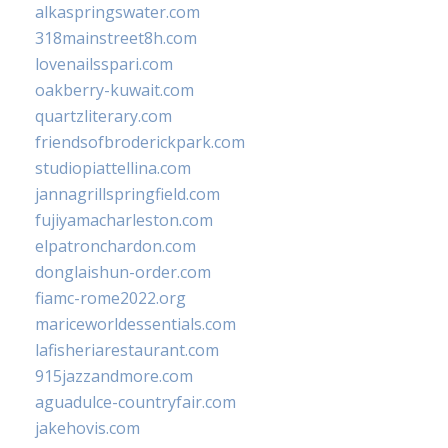
alkaspringswater.com
318mainstreet8h.com
lovenailsspari.com
oakberry-kuwait.com
quartzliterary.com
friendsofbroderickpark.com
studiopiattellina.com
jannagrillspringfield.com
fujiyamacharleston.com
elpatronchardon.com
donglaishun-order.com
fiamc-rome2022.org
mariceworldessentials.com
lafisheriarestaurant.com
915jazzandmore.com
aguadulce-countryfair.com
jakehovis.com