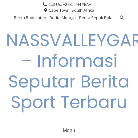
Skip
Call Us: +2782 444 YEAH
to
Cape Town, South Africa
content
Berita Badminton
Berita Motogp
Berita Sepak Bola
NASSVALLEYGA
– Informasi
Seputar Berita
Sport Terbaru
Menu