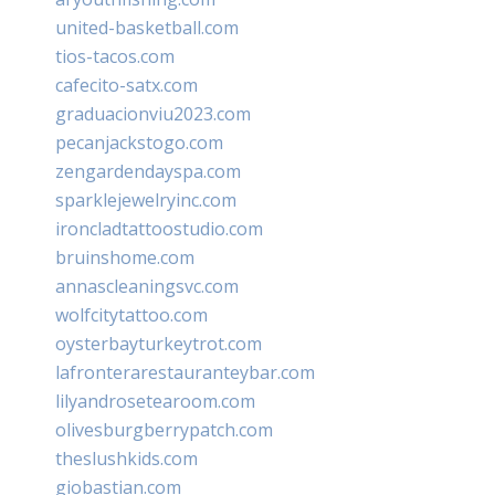
united-basketball.com
tios-tacos.com
cafecito-satx.com
graduacionviu2023.com
pecanjackstogo.com
zengardendayspa.com
sparklejewelryinc.com
ironcladtattoostudio.com
bruinshome.com
annascleaningsvc.com
wolfcitytattoo.com
oysterbayturkeytrot.com
lafronterarestauranteybar.com
lilyandrosetearoom.com
olivesburgberrypatch.com
theslushkids.com
giobastian.com