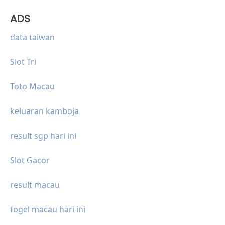
ADS
data taiwan
Slot Tri
Toto Macau
keluaran kamboja
result sgp hari ini
Slot Gacor
result macau
togel macau hari ini