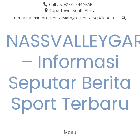
Skip
Call Us: +2782 444 YEAH
to
Cape Town, South Africa
content
Berita Badminton
Berita Motogp
Berita Sepak Bola
NASSVALLEYGA
– Informasi
Seputar Berita
Sport Terbaru
Menu