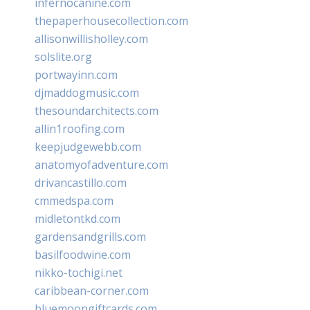
infernocanine.com
thepaperhousecollection.com
allisonwillisholley.com
solslite.org
portwayinn.com
djmaddogmusic.com
thesoundarchitects.com
allin1roofing.com
keepjudgewebb.com
anatomyofadventure.com
drivancastillo.com
cmmedspa.com
midletontkd.com
gardensandgrills.com
basilfoodwine.com
nikko-tochigi.net
caribbean-corner.com
bluemoongiftcards.com