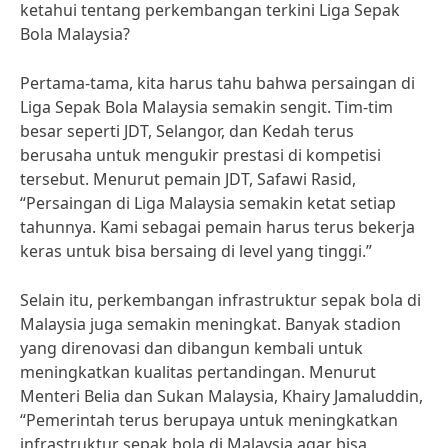
ketahui tentang perkembangan terkini Liga Sepak
Bola Malaysia?
Pertama-tama, kita harus tahu bahwa persaingan di
Liga Sepak Bola Malaysia semakin sengit. Tim-tim
besar seperti JDT, Selangor, dan Kedah terus
berusaha untuk mengukir prestasi di kompetisi
tersebut. Menurut pemain JDT, Safawi Rasid,
“Persaingan di Liga Malaysia semakin ketat setiap
tahunnya. Kami sebagai pemain harus terus bekerja
keras untuk bisa bersaing di level yang tinggi.”
Selain itu, perkembangan infrastruktur sepak bola di
Malaysia juga semakin meningkat. Banyak stadion
yang direnovasi dan dibangun kembali untuk
meningkatkan kualitas pertandingan. Menurut
Menteri Belia dan Sukan Malaysia, Khairy Jamaluddin,
“Pemerintah terus berupaya untuk meningkatkan
infrastruktur sepak bola di Malaysia agar bisa