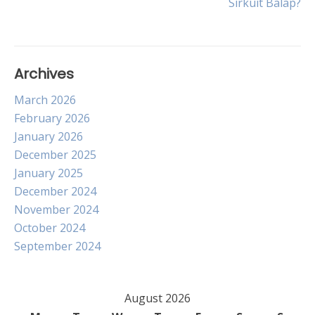
Sirkuit Balap?
navigation
Archives
March 2026
February 2026
January 2026
December 2025
January 2025
December 2024
November 2024
October 2024
September 2024
August 2026