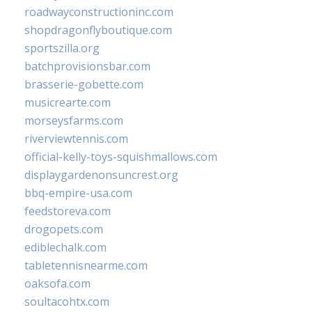
roadwayconstructioninc.com
shopdragonflyboutique.com
sportszilla.org
batchprovisionsbar.com
brasserie-gobette.com
musicrearte.com
morseysfarms.com
riverviewtennis.com
official-kelly-toys-squishmallows.com
displaygardenonsuncrest.org
bbq-empire-usa.com
feedstoreva.com
drogopets.com
ediblechalk.com
tabletennisnearme.com
oaksofa.com
soultacohtx.com