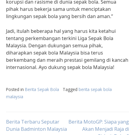
korupsi dan rasisme di dunia sepak bola. Semua
pihak harus bekerja sama untuk menciptakan
lingkungan sepak bola yang bersih dan aman.”
Jadi, itulah beberapa hal yang harus kita ketahui
tentang perkembangan terkini Liga Sepak Bola
Malaysia. Dengan dukungan semua pihak,
diharapkan sepak bola Malaysia bisa terus
berkembang dan meraih prestasi gemilang di kancah
internasional. Ayo dukung sepak bola Malaysia!
Posted in
Berita Sepak Bola
Tagged
berita sepak bola
malaysia
Post
Berita Terbaru Seputar
Berita MotoGP: Siapa yang
Dunia Badminton Malaysia
Akan Menjadi Raja di