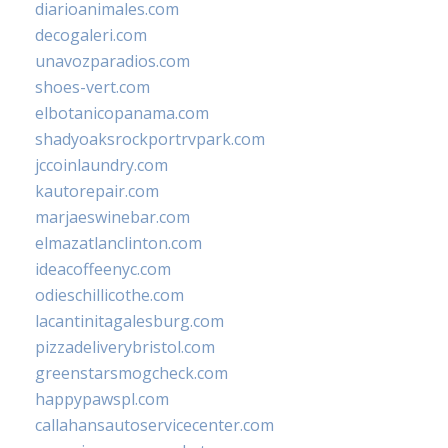
diarioanimales.com
decogaleri.com
unavozparadios.com
shoes-vert.com
elbotanicopanama.com
shadyoaksrockportrvpark.com
jccoinlaundry.com
kautorepair.com
marjaeswinebar.com
elmazatlanclinton.com
ideacoffeenyc.com
odieschillicothe.com
lacantinitagalesburg.com
pizzadeliverybristol.com
greenstarsmogcheck.com
happypawspl.com
callahansautoservicecenter.com