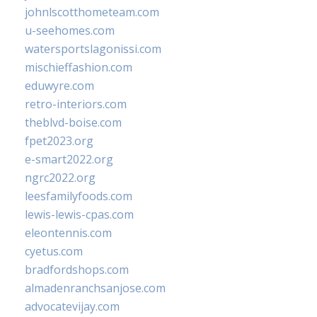
johnlscotthometeam.com
u-seehomes.com
watersportslagonissi.com
mischieffashion.com
eduwyre.com
retro-interiors.com
theblvd-boise.com
fpet2023.org
e-smart2022.org
ngrc2022.org
leesfamilyfoods.com
lewis-lewis-cpas.com
eleontennis.com
cyetus.com
bradfordshops.com
almadenranchsanjose.com
advocatevijay.com