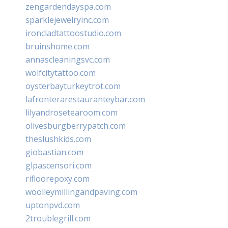
zengardendayspa.com
sparklejewelryinc.com
ironcladtattoostudio.com
bruinshome.com
annascleaningsvc.com
wolfcitytattoo.com
oysterbayturkeytrot.com
lafronterarestauranteybar.com
lilyandrosetearoom.com
olivesburgberrypatch.com
theslushkids.com
giobastian.com
glpascensori.com
rifloorepoxy.com
woolleymillingandpaving.com
uptonpvd.com
2troublegrill.com