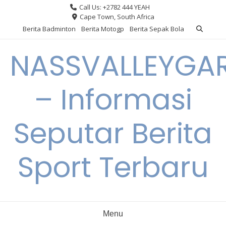
Skip
Call Us: +2782 444 YEAH
to
Cape Town, South Africa
content
Berita Badminton
Berita Motogp
Berita Sepak Bola
NASSVALLEYGA
– Informasi
Seputar Berita
Sport Terbaru
Menu