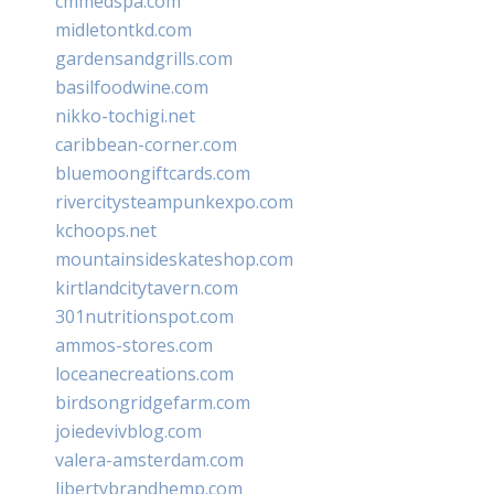
cmmedspa.com
midletontkd.com
gardensandgrills.com
basilfoodwine.com
nikko-tochigi.net
caribbean-corner.com
bluemoongiftcards.com
rivercitysteampunkexpo.com
kchoops.net
mountainsideskateshop.com
kirtlandcitytavern.com
301nutritionspot.com
ammos-stores.com
loceanecreations.com
birdsongridgefarm.com
joiedevivblog.com
valera-amsterdam.com
libertybrandhemp.com