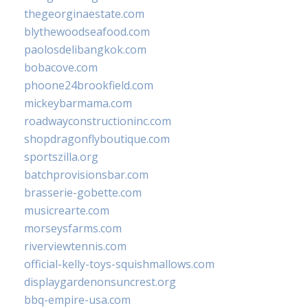
thegeorginaestate.com
blythewoodseafood.com
paolosdelibangkok.com
bobacove.com
phoone24brookfield.com
mickeybarmama.com
roadwayconstructioninc.com
shopdragonflyboutique.com
sportszilla.org
batchprovisionsbar.com
brasserie-gobette.com
musicrearte.com
morseysfarms.com
riverviewtennis.com
official-kelly-toys-squishmallows.com
displaygardenonsuncrest.org
bbq-empire-usa.com