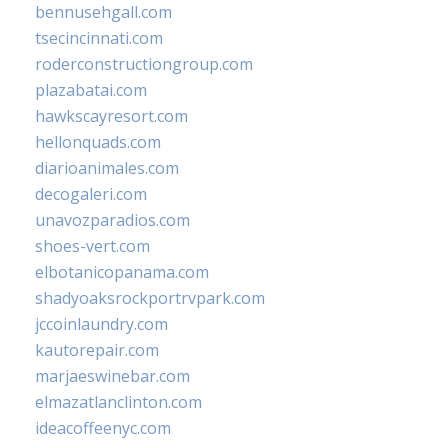
bennusehgall.com
tsecincinnati.com
roderconstructiongroup.com
plazabatai.com
hawkscayresort.com
hellonquads.com
diarioanimales.com
decogaleri.com
unavozparadios.com
shoes-vert.com
elbotanicopanama.com
shadyoaksrockportrvpark.com
jccoinlaundry.com
kautorepair.com
marjaeswinebar.com
elmazatlanclinton.com
ideacoffeenyc.com