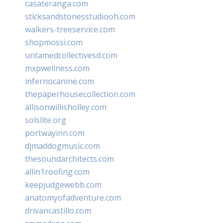
casateranga.com
sticksandstonesstudiooh.com
walkers-treeservice.com
shopmossi.com
untamedcollectivesd.com
mxpwellness.com
infernocanine.com
thepaperhousecollection.com
allisonwillisholley.com
solslite.org
portwayinn.com
djmaddogmusic.com
thesoundarchitects.com
allin1roofing.com
keepjudgewebb.com
anatomyofadventure.com
drivancastillo.com