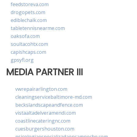
feedstoreva.com
drogopets.com
ediblechalk.com
tabletennisnearme.com
oaksofa.com
soultacohtx.com
capishcaps.com
gpsyfl.org
MEDIA PARTNER III
vwrepairarlington.com
cleaningservicebaltimore-md.com
beckslandscapeandfence.com
vistaaltadelveramendi.com
coastlinecateringnc.com
cuesburgershouston.com
psicologiaespecializadaencampeche.com