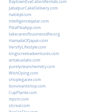
BaytownEvaCationRentals.com
JabalpurCakeDelivery.com
halobjd.com
intelligenceqatar.com
PikaPikaApp.com
takecareofbusinessdfw.org
HamadaOfJapan.com
VersifyLifestyle.com
kingscreekadventures.com
antaeuslabs.com
purelycleanchemdry.com
WishOping.com
shoplegacee.com
bonvivantshop.com
CupPlante.com
mpzin.com
stcreal.com