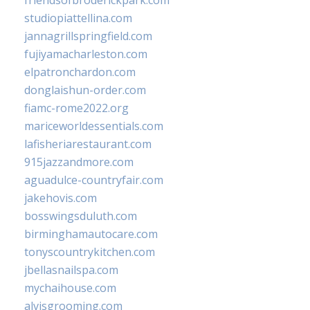
friendsofbroderickpark.com
studiopiattellina.com
jannagrillspringfield.com
fujiyamacharleston.com
elpatronchardon.com
donglaishun-order.com
fiamc-rome2022.org
mariceworldessentials.com
lafisheriarestaurant.com
915jazzandmore.com
aguadulce-countryfair.com
jakehovis.com
bosswingsduluth.com
birminghamautocare.com
tonyscountrykitchen.com
jbellasnailspa.com
mychaihouse.com
alvisgrooming.com