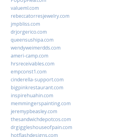
PopUpFlea.com
valueml.com
rebeccatorresjewelry.com
jmpbliss.com
drjorgerico.com
queensushipa.com
wendyweimerdds.com
ameri-camp.com
hrsreceivables.com
empconst1.com
cinderella-support.com
bigpinkrestaurant.com
inspirehuahin.com
memmingerspainting.com
jeremypbeasley.com
thesandwichdepotcos.com
drgiggleshouseofpain.com
hotflashdesigns.com