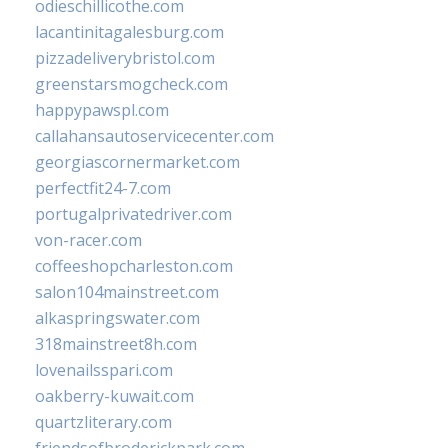
odieschillicothe.com
lacantinitagalesburg.com
pizzadeliverybristol.com
greenstarsmogcheck.com
happypawspl.com
callahansautoservicecenter.com
georgiascornermarket.com
perfectfit24-7.com
portugalprivatedriver.com
von-racer.com
coffeeshopcharleston.com
salon104mainstreet.com
alkaspringswater.com
318mainstreet8h.com
lovenailsspari.com
oakberry-kuwait.com
quartzliterary.com