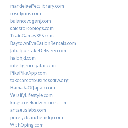
mandelaeffectlibrary.com
roselynns.com
balanceyoganj.com
salesforceblogs.com
TrainGames365.com
BaytownEvaCationRentals.com
JabalpurCakeDelivery.com
halobjd.com
intelligenceqatar.com
PikaPikaApp.com
takecareofbusinessdfw.org
HamadaOfJapan.com
VersifyLifestyle.com
kingscreekadventures.com
antaeuslabs.com
purelycleanchemdry.com
WishOping.com