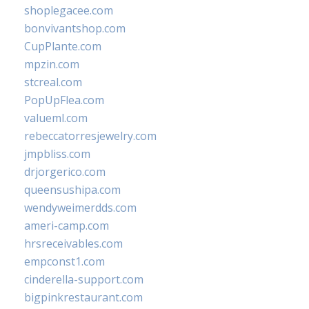
shoplegacee.com
bonvivantshop.com
CupPlante.com
mpzin.com
stcreal.com
PopUpFlea.com
valueml.com
rebeccatorresjewelry.com
jmpbliss.com
drjorgerico.com
queensushipa.com
wendyweimerdds.com
ameri-camp.com
hrsreceivables.com
empconst1.com
cinderella-support.com
bigpinkrestaurant.com