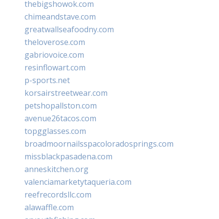
thebigshowok.com
chimeandstave.com
greatwallseafoodny.com
theloverose.com
gabriovoice.com
resinflowart.com
p-sports.net
korsairstreetwear.com
petshopallston.com
avenue26tacos.com
topgglasses.com
broadmoornailsspacoloradosprings.com
missblackpasadena.com
anneskitchen.org
valenciamarketytaqueria.com
reefrecordsllc.com
alawaffle.com