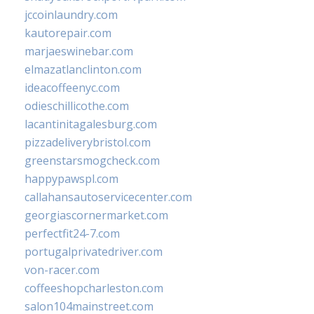
jccoinlaundry.com
kautorepair.com
marjaeswinebar.com
elmazatlanclinton.com
ideacoffeenyc.com
odieschillicothe.com
lacantinitagalesburg.com
pizzadeliverybristol.com
greenstarsmogcheck.com
happypawspl.com
callahansautoservicecenter.com
georgiascornermarket.com
perfectfit24-7.com
portugalprivatedriver.com
von-racer.com
coffeeshopcharleston.com
salon104mainstreet.com