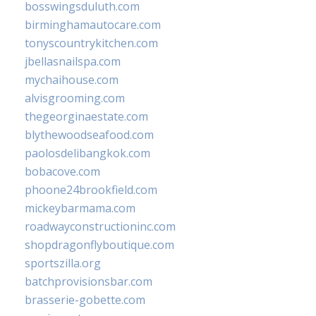
bosswingsduluth.com
birminghamautocare.com
tonyscountrykitchen.com
jbellasnailspa.com
mychaihouse.com
alvisgrooming.com
thegeorginaestate.com
blythewoodseafood.com
paolosdelibangkok.com
bobacove.com
phoone24brookfield.com
mickeybarmama.com
roadwayconstructioninc.com
shopdragonflyboutique.com
sportszilla.org
batchprovisionsbar.com
brasserie-gobette.com