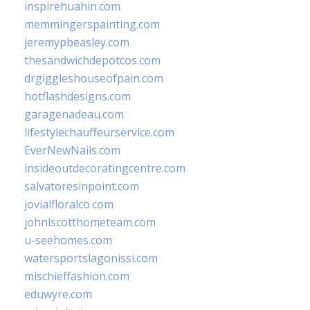
inspirehuahin.com
memmingerspainting.com
jeremypbeasley.com
thesandwichdepotcos.com
drgiggleshouseofpain.com
hotflashdesigns.com
garagenadeau.com
lifestylechauffeurservice.com
EverNewNails.com
insideoutdecoratingcentre.com
salvatoresinpoint.com
jovialfloralco.com
johnlscotthometeam.com
u-seehomes.com
watersportslagonissi.com
mischieffashion.com
eduwyre.com