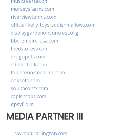
musicrearte.com
morseysfarms.com
riverviewtennis.com
official-kelly-toys-squishmallows.com
displaygardenonsuncrest.org
bbq-empire-usa.com
feedstoreva.com
drogopets.com
ediblechalk.com
tabletennisnearme.com
oaksofa.com
soultacohtx.com
capishcaps.com
gpsyfl.org
MEDIA PARTNER III
vwrepairarlington.com