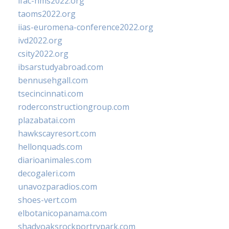
ifac-hms2022.org
taoms2022.org
iias-euromena-conference2022.org
ivd2022.org
csity2022.org
ibsarstudyabroad.com
bennusehgall.com
tsecincinnati.com
roderconstructiongroup.com
plazabatai.com
hawkscayresort.com
hellonquads.com
diarioanimales.com
decogaleri.com
unavozparadios.com
shoes-vert.com
elbotanicopanama.com
shadyoaksrockportrvpark.com