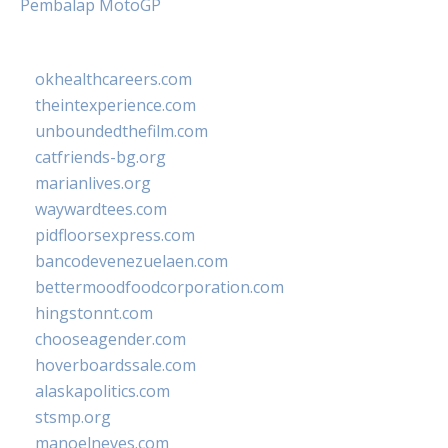
Pembalap MotoGP
okhealthcareers.com
theintexperience.com
unboundedthefilm.com
catfriends-bg.org
marianlives.org
waywardtees.com
pidfloorsexpress.com
bancodevenezuelaen.com
bettermoodfoodcorporation.com
hingstonnt.com
chooseagender.com
hoverboardssale.com
alaskapolitics.com
stsmp.org
manoelneves.com