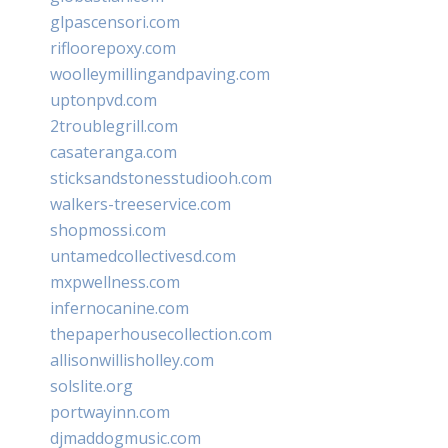
glpascensori.com
rifloorepoxy.com
woolleymillingandpaving.com
uptonpvd.com
2troublegrill.com
casateranga.com
sticksandstonesstudiooh.com
walkers-treeservice.com
shopmossi.com
untamedcollectivesd.com
mxpwellness.com
infernocanine.com
thepaperhousecollection.com
allisonwillisholley.com
solslite.org
portwayinn.com
djmaddogmusic.com