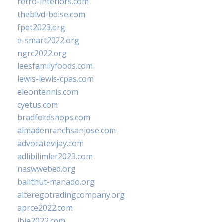
retro-interiors.com
theblvd-boise.com
fpet2023.org
e-smart2022.org
ngrc2022.org
leesfamilyfoods.com
lewis-lewis-cpas.com
eleontennis.com
cyetus.com
bradfordshops.com
almadenranchsanjose.com
advocatevijay.com
adlibilimler2023.com
naswwebed.org
balithut-manado.org
alteregotradingcompany.org
aprce2022.com
ibie2022.com