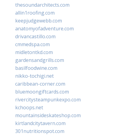
thesoundarchitects.com
allin1roofing.com
keepjudgewebb.com
anatomyofadventure.com
drivancastillo.com
cmmedspa.com
midletontkd.com
gardensandgrills.com
basilfoodwine.com
nikko-tochigi.net
caribbean-corner.com
bluemoongiftcards.com
rivercitysteampunkexpo.com
kchoops.net
mountainsideskateshop.com
kirtlandcitytavern.com
301nutritionspot.com