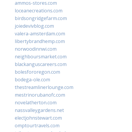
ammos-stores.com
loceanecreations.com
birdsongridgefarm.com
joiedevivblog.com
valera-amsterdam.com
libertybrandhemp.com
norwoodinnwi.com
neighboursmarket.com
blackanguscareers.com
bolesfororegon.com
bodega-ole.com
thestreamlinerlounge.com
mestrinorubanofc.com
novelatherton.com
nassvalleygardens.net
electjohnstewart.com
omptourtravels.com