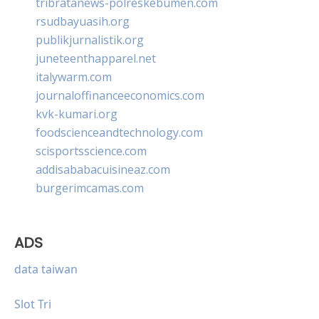
tribratanews-polreskebumen.com
rsudbayuasih.org
publikjurnalistik.org
juneteenthapparel.net
italywarm.com
journaloffinanceeconomics.com
kvk-kumari.org
foodscienceandtechnology.com
scisportsscience.com
addisababacuisineaz.com
burgerimcamas.com
ADS
data taiwan
Slot Tri