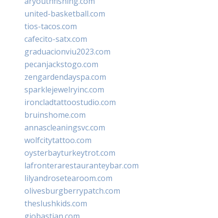
aryouthfishing.com
united-basketball.com
tios-tacos.com
cafecito-satx.com
graduacionviu2023.com
pecanjackstogo.com
zengardendayspa.com
sparklejewelryinc.com
ironcladtattoostudio.com
bruinshome.com
annascleaningsvc.com
wolfcitytattoo.com
oysterbayturkeytrot.com
lafronterarestauranteybar.com
lilyandrosetearoom.com
olivesburgberrypatch.com
theslushkids.com
giobastian.com