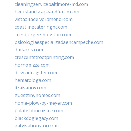
cleaningservicebaltimore-md.com
beckslandscapeandfence.com
vistaaltadelveramendi.com
coastlinecateringnc.com
cuesburgershouston.com
psicologiaespecializadaencampeche.com
dmtacos.com
crescentstreetprinting.com
hornopizza.com
driveadragster.com
hematologa.com
lizaivanov.com
guesttinyhomes.com
home-plow-by-meyer.com
palatelatincuisine.com
blackdoglegacy.com
eatvivahouston.com