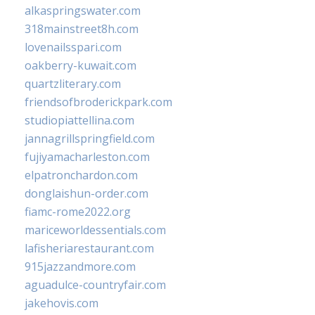
alkaspringswater.com
318mainstreet8h.com
lovenailsspari.com
oakberry-kuwait.com
quartzliterary.com
friendsofbroderickpark.com
studiopiattellina.com
jannagrillspringfield.com
fujiyamacharleston.com
elpatronchardon.com
donglaishun-order.com
fiamc-rome2022.org
mariceworldessentials.com
lafisheriarestaurant.com
915jazzandmore.com
aguadulce-countryfair.com
jakehovis.com