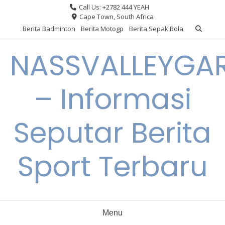
Skip
Call Us: +2782 444 YEAH
to
Cape Town, South Africa
content
Berita Badminton
Berita Motogp
Berita Sepak Bola
NASSVALLEYGA
– Informasi
Seputar Berita
Sport Terbaru
Menu