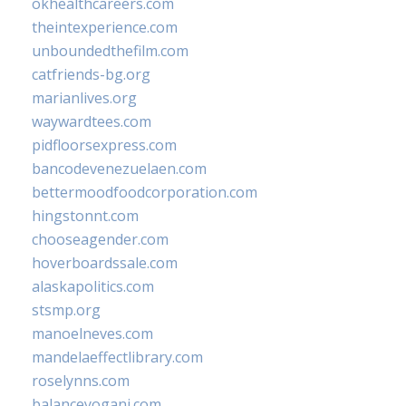
okhealthcareers.com
theintexperience.com
unboundedthefilm.com
catfriends-bg.org
marianlives.org
waywardtees.com
pidfloorsexpress.com
bancodevenezuelaen.com
bettermoodfoodcorporation.com
hingstonnt.com
chooseagender.com
hoverboardssale.com
alaskapolitics.com
stsmp.org
manoelneves.com
mandelaeffectlibrary.com
roselynns.com
balanceyoganj.com