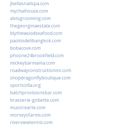
jbellasnailspa.com
mychaihouse.com
alvisgrooming.com
thegeorginaestate.com
blythewoodseafood.com
paolosdelibangkok.com
bobacove.com
phoone24brookfield.com
mickeybarmama.com
roadwayconstructioninc.com
shopdragonflyboutique.com
sportszilla.org
batchprovisionsbar.com
brasserie-gobette.com
musicrearte.com
morseysfarms.com
riverviewtennis.com