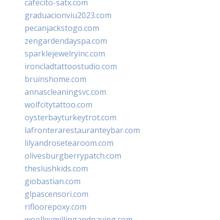
cafecito-satx.com
graduacionviu2023.com
pecanjackstogo.com
zengardendayspa.com
sparklejewelryinc.com
ironcladtattoostudio.com
bruinshome.com
annascleaningsvc.com
wolfcitytattoo.com
oysterbayturkeytrot.com
lafronterarestauranteybar.com
lilyandrosetearoom.com
olivesburgberrypatch.com
theslushkids.com
giobastian.com
glpascensori.com
rifloorepoxy.com
woolleymillingandpaving.com