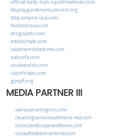
official-kelly-toys-squishmallows.com
displaygardenonsuncrest.org
bbq-empire-usa.com
feedstoreva.com
drogopets.com
ediblechalk.com
tabletennisnearme.com
oaksofa.com
soultacohtx.com
capishcaps.com
gpsyfl.org
MEDIA PARTNER III
vwrepairarlington.com
cleaningservicebaltimore-md.com
beckslandscapeandfence.com
vistaaltadelveramendi.com