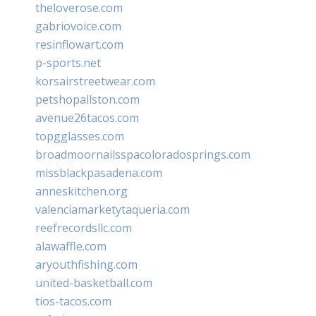
theloverose.com
gabriovoice.com
resinflowart.com
p-sports.net
korsairstreetwear.com
petshopallston.com
avenue26tacos.com
topgglasses.com
broadmoornailsspacoloradosprings.com
missblackpasadena.com
anneskitchen.org
valenciamarketytaqueria.com
reefrecordsllc.com
alawaffle.com
aryouthfishing.com
united-basketball.com
tios-tacos.com