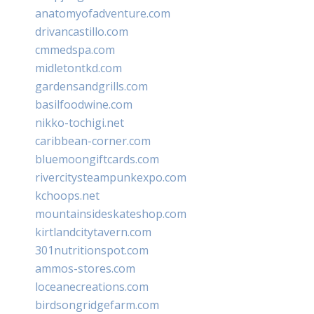
anatomyofadventure.com
drivancastillo.com
cmmedspa.com
midletontkd.com
gardensandgrills.com
basilfoodwine.com
nikko-tochigi.net
caribbean-corner.com
bluemoongiftcards.com
rivercitysteampunkexpo.com
kchoops.net
mountainsideskateshop.com
kirtlandcitytavern.com
301nutritionspot.com
ammos-stores.com
loceanecreations.com
birdsongridgefarm.com