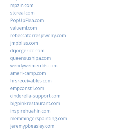
mpzin.com
stcreal.com
PopUpFlea.com
valueml.com
rebeccatorresjewelry.com
jmpbliss.com
drjorgerico.com
queensushipa.com
wendyweimerdds.com
ameri-camp.com
hrsreceivables.com
empconst1.com
cinderella-support.com
bigpinkrestaurant.com
inspirehuahin.com
memmingerspainting.com
jeremypbeasley.com