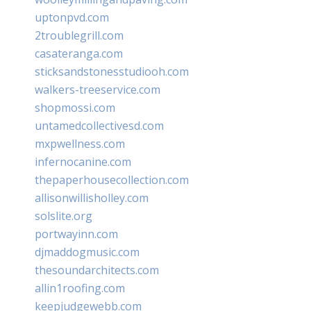
uptonpvd.com
2troublegrill.com
casateranga.com
sticksandstonesstudiooh.com
walkers-treeservice.com
shopmossi.com
untamedcollectivesd.com
mxpwellness.com
infernocanine.com
thepaperhousecollection.com
allisonwillisholley.com
solslite.org
portwayinn.com
djmaddogmusic.com
thesoundarchitects.com
allin1roofing.com
keepjudgewebb.com