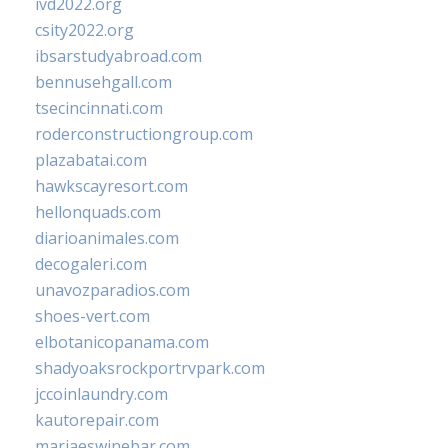
ivd2022.org
csity2022.org
ibsarstudyabroad.com
bennusehgall.com
tsecincinnati.com
roderconstructiongroup.com
plazabatai.com
hawkscayresort.com
hellonquads.com
diarioanimales.com
decogaleri.com
unavozparadios.com
shoes-vert.com
elbotanicopanama.com
shadyoaksrockportrvpark.com
jccoinlaundry.com
kautorepair.com
marjaeswinebar.com