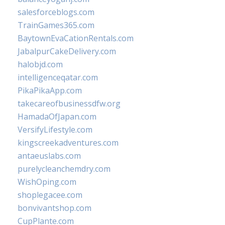
salesforceblogs.com
TrainGames365.com
BaytownEvaCationRentals.com
JabalpurCakeDelivery.com
halobjd.com
intelligenceqatar.com
PikaPikaApp.com
takecareofbusinessdfw.org
HamadaOfJapan.com
VersifyLifestyle.com
kingscreekadventures.com
antaeuslabs.com
purelycleanchemdry.com
WishOping.com
shoplegacee.com
bonvivantshop.com
CupPlante.com