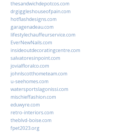
thesandwichdepotcos.com
drgiggleshouseofpain.com
hotflashdesigns.com
garagenadeau.com
lifestylechauffeurservice.com
EverNewNails.com
insideoutdecoratingcentre.com
salvatoresinpoint.com
jovialfloralco.com
johnlscotthometeam.com
u-seehomes.com
watersportslagonissi.com
mischieffashion.com
eduwyre.com
retro-interiors.com
theblvd-boise.com
fpet2023.org