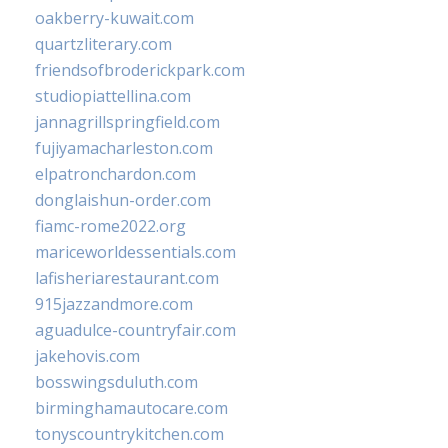
oakberry-kuwait.com
quartzliterary.com
friendsofbroderickpark.com
studiopiattellina.com
jannagrillspringfield.com
fujiyamacharleston.com
elpatronchardon.com
donglaishun-order.com
fiamc-rome2022.org
mariceworldessentials.com
lafisheriarestaurant.com
915jazzandmore.com
aguadulce-countryfair.com
jakehovis.com
bosswingsduluth.com
birminghamautocare.com
tonyscountrykitchen.com