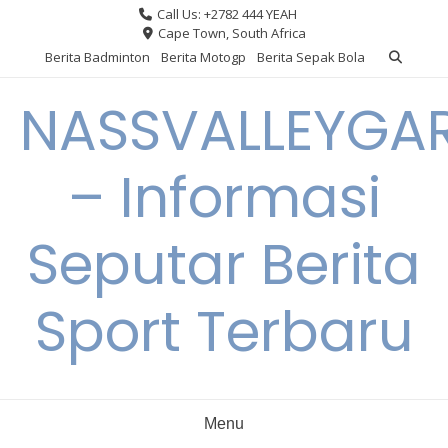
Skip
Call Us: +2782 444 YEAH
to
Cape Town, South Africa
content
Berita Badminton
Berita Motogp
Berita Sepak Bola
NASSVALLEYGA
– Informasi
Seputar Berita
Sport Terbaru
Menu