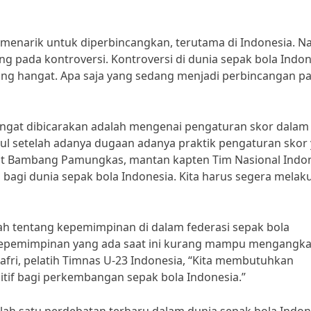
 menarik untuk diperbincangkan, terutama di Indonesia. 
ng pada kontroversi. Kontroversi di dunia sepak bola Indo
ng hangat. Apa saja yang sedang menjadi perbincangan p
angat dibicarakan adalah mengenai pengaturan skor dalam
cul setelah adanya dugaan adanya praktik pengaturan skor
rut Bambang Pamungkas, mantan kapten Tim Nasional Indon
 bagi dunia sepak bola Indonesia. Kita harus segera melak
lah tentang kepemimpinan di dalam federasi sepak bola
 kepemimpinan yang ada saat ini kurang mampu mengangka
jafri, pelatih Timnas U-23 Indonesia, “Kita membutuhkan
if bagi perkembangan sepak bola Indonesia.”