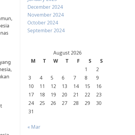
December 2024
November 2024
Namun,
October 2024
nesia
September 2024
anas
August 2026
M
T
W
T
F
S
S
 yang
esia,
1
2
ukan
3
4
5
6
7
8
9
10
11
12
13
14
15
16
17
18
19
20
21
22
23
24
25
26
27
28
29
30
t
31
« Mar