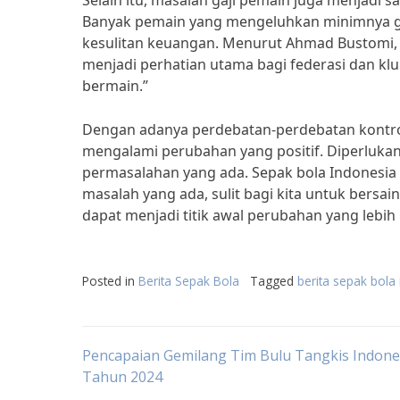
Selain itu, masalah gaji pemain juga menjadi 
Banyak pemain yang mengeluhkan minimnya ga
kesulitan keuangan. Menurut Ahmad Bustomi, k
menjadi perhatian utama bagi federasi dan klu
bermain.”
Dengan adanya perdebatan-perdebatan kontrove
mengalami perubahan yang positif. Diperluka
permasalahan yang ada. Sepak bola Indonesia 
masalah yang ada, sulit bagi kita untuk bersa
dapat menjadi titik awal perubahan yang lebih 
Posted in
Berita Sepak Bola
Tagged
berita sepak bola 
Post
Pencapaian Gemilang Tim Bulu Tangkis Indone
Tahun 2024