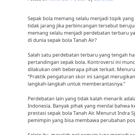
Sepak bola memang selalu menjadi topik yang
tidak jarang jika perbincangan tersebut beruju
memang selalu menjadi perdebatan terbaru ya
di dunia sepak bola Tanah Air?
Salah satu perdebatan terbaru yang tengah h
pertandingan sepak bola. Kontroversi ini mun
dilakukan oleh beberapa pihak terkait. Menu
“Praktik pengaturan skor ini sangat merugikan
langkah-langkah untuk memberantasnya.”
Perdebatan lain yang tidak kalah menarik ada
Indonesia. Banyak pihak yang menilai bahwa
prestasi sepak bola Tanah Air. Menurut Indra S
pemimpin yang bisa membawa perubahan posit