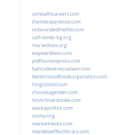
okhealthcareers.com
theintexperience.com
unboundedthefilm.com
catfriends-bg.org
marianlives.org
waywardtees.com
pidfloorsexpress.com
bancodevenezuelaen.com
bettermoodfoodcorporation.com
hingstonnt.com
chooseagender.com
hoverboardssale.com
alaskapolitics.com
stsmp.org
manoelneves.com
mandelaeffectlibrary.com