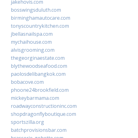
jakehovis.com
bosswingsduluth.com
birminghamautocare.com
tonyscountrykitchen.com
jbellasnailspa.com
mychaihouse.com
alvisgrooming.com
thegeorginaestate.com
blythewoodseafood.com
paolosdelibangkok.com
bobacove.com
phoone24brookfield.com
mickeybarmama.com
roadwayconstructioninc.com
shopdragonflyboutique.com
sportszilla.org
batchprovisionsbar.com