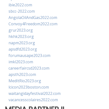
ibie2022.com
sbcc-2022.com
AngolaOilAndGas2022.com
Convoy4Freedom2022.com
grur2023.org
hkhk2023.org
napm2023.org
apsdfd2023.org
forumausape2023.com
imkl2023.com
careerfaircsd2023.com
apsth2023.com
MedItRio2023.org
lcicon2023boston.com
waitangidayfestival2022.com
vacancesscolaires2022.com