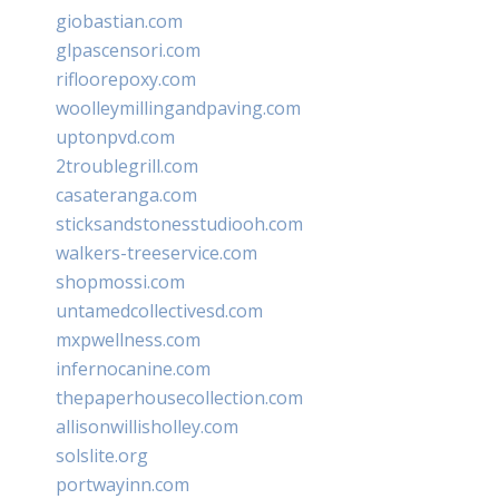
giobastian.com
glpascensori.com
rifloorepoxy.com
woolleymillingandpaving.com
uptonpvd.com
2troublegrill.com
casateranga.com
sticksandstonesstudiooh.com
walkers-treeservice.com
shopmossi.com
untamedcollectivesd.com
mxpwellness.com
infernocanine.com
thepaperhousecollection.com
allisonwillisholley.com
solslite.org
portwayinn.com