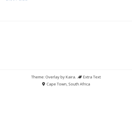
Theme: Overlay by
Kaira
.
Extra Text
Cape Town, South Africa