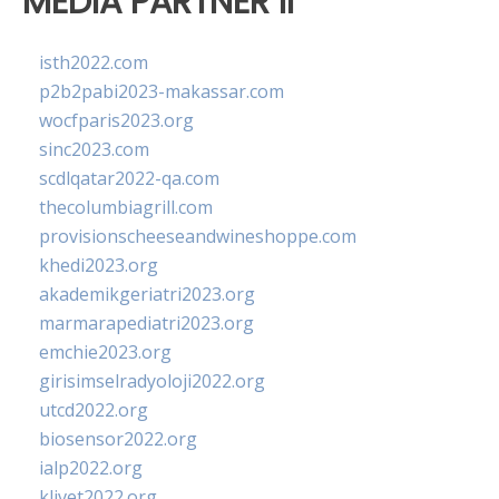
MEDIA PARTNER II
isth2022.com
p2b2pabi2023-makassar.com
wocfparis2023.org
sinc2023.com
scdlqatar2022-qa.com
thecolumbiagrill.com
provisionscheeseandwineshoppe.com
khedi2023.org
akademikgeriatri2023.org
marmarapediatri2023.org
emchie2023.org
girisimselradyoloji2022.org
utcd2022.org
biosensor2022.org
ialp2022.org
klivet2022.org