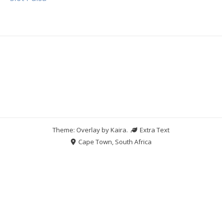
Theme: Overlay by
Kaira
.
Extra Text
Cape Town, South Africa