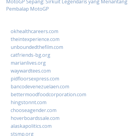
MotoGP Sepang: Sirkuit Legendaris yang Menantang
Pembalap MotoGP
okhealthcareers.com
theintexperience.com
unboundedthefilm.com
catfriends-bg.org
marianlives.org
waywardtees.com
pidfloorsexpress.com
bancodevenezuelaen.com
bettermoodfoodcorporation.com
hingstonnt.com
chooseagender.com
hoverboardssale.com
alaskapolitics.com
stsmp.org