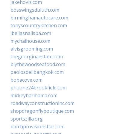
jakehovis.com
bosswingsduluth.com
birminghamautocare.com
tonyscountrykitchen.com
jbellasnailspa.com
mychaihouse.com
alvisgrooming.com
thegeorginaestate.com
blythewoodseafood.com
paolosdelibangkok.com
bobacove.com
phoone24brookfield.com
mickeybarmama.com
roadwayconstructioninc.com
shopdragonflyboutique.com
sportszilla.org
batchprovisionsbar.com