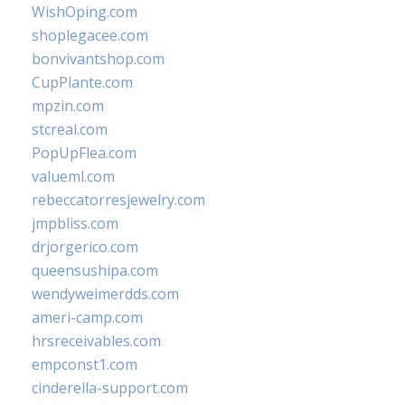
WishOping.com
shoplegacee.com
bonvivantshop.com
CupPlante.com
mpzin.com
stcreal.com
PopUpFlea.com
valueml.com
rebeccatorresjewelry.com
jmpbliss.com
drjorgerico.com
queensushipa.com
wendyweimerdds.com
ameri-camp.com
hrsreceivables.com
empconst1.com
cinderella-support.com