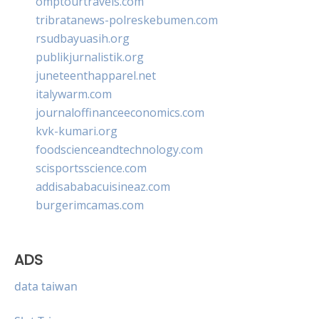
omptourtravels.com
tribratanews-polreskebumen.com
rsudbayuasih.org
publikjurnalistik.org
juneteenthapparel.net
italywarm.com
journaloffinanceeconomics.com
kvk-kumari.org
foodscienceandtechnology.com
scisportsscience.com
addisababacuisineaz.com
burgerimcamas.com
ADS
data taiwan