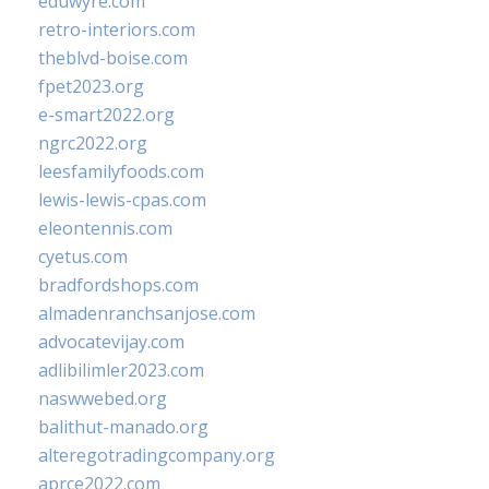
eduwyre.com
retro-interiors.com
theblvd-boise.com
fpet2023.org
e-smart2022.org
ngrc2022.org
leesfamilyfoods.com
lewis-lewis-cpas.com
eleontennis.com
cyetus.com
bradfordshops.com
almadenranchsanjose.com
advocatevijay.com
adlibilimler2023.com
naswwebed.org
balithut-manado.org
alteregotradingcompany.org
aprce2022.com