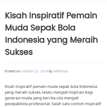
Kisah Inspiratif Pemain
Muda Sepak Bola
Indonesia yang Meraih
Sukses
Posted on
October 22, 2024
by
adminnas
Kisah inspiratif pemain muda sepak bola Indonesia
yang meraih sukses selalu menjadi inspirasi bagi
generasi muda yang bercita-cita menjadi
pesepakbola profesional. Salah satu contoh inspiratif