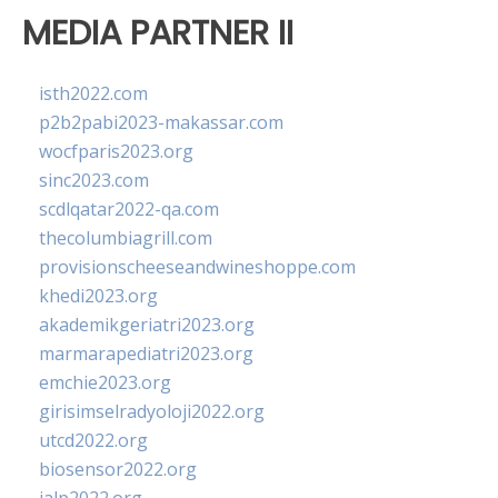
MEDIA PARTNER II
isth2022.com
p2b2pabi2023-makassar.com
wocfparis2023.org
sinc2023.com
scdlqatar2022-qa.com
thecolumbiagrill.com
provisionscheeseandwineshoppe.com
khedi2023.org
akademikgeriatri2023.org
marmarapediatri2023.org
emchie2023.org
girisimselradyoloji2022.org
utcd2022.org
biosensor2022.org