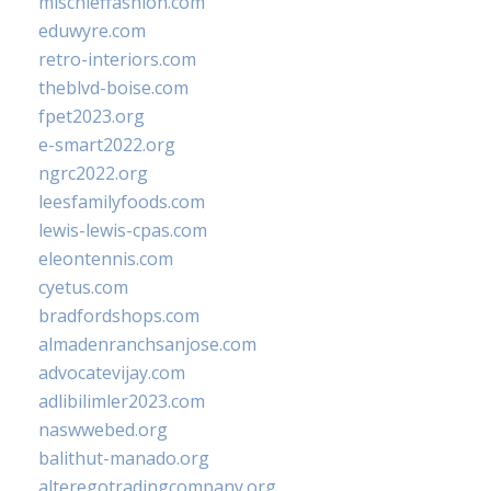
mischieffashion.com
eduwyre.com
retro-interiors.com
theblvd-boise.com
fpet2023.org
e-smart2022.org
ngrc2022.org
leesfamilyfoods.com
lewis-lewis-cpas.com
eleontennis.com
cyetus.com
bradfordshops.com
almadenranchsanjose.com
advocatevijay.com
adlibilimler2023.com
naswwebed.org
balithut-manado.org
alteregotradingcompany.org