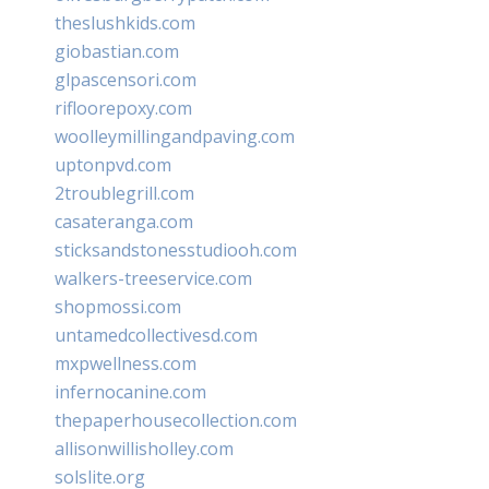
theslushkids.com
giobastian.com
glpascensori.com
rifloorepoxy.com
woolleymillingandpaving.com
uptonpvd.com
2troublegrill.com
casateranga.com
sticksandstonesstudiooh.com
walkers-treeservice.com
shopmossi.com
untamedcollectivesd.com
mxpwellness.com
infernocanine.com
thepaperhousecollection.com
allisonwillisholley.com
solslite.org