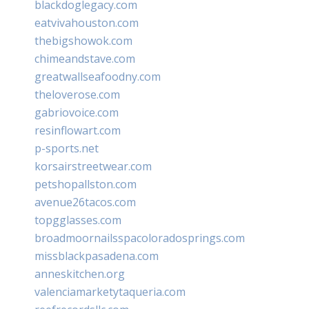
blackdoglegacy.com
eatvivahouston.com
thebigshowok.com
chimeandstave.com
greatwallseafoodny.com
theloverose.com
gabriovoice.com
resinflowart.com
p-sports.net
korsairstreetwear.com
petshopallston.com
avenue26tacos.com
topgglasses.com
broadmoornailsspacoloradosprings.com
missblackpasadena.com
anneskitchen.org
valenciamarketytaqueria.com