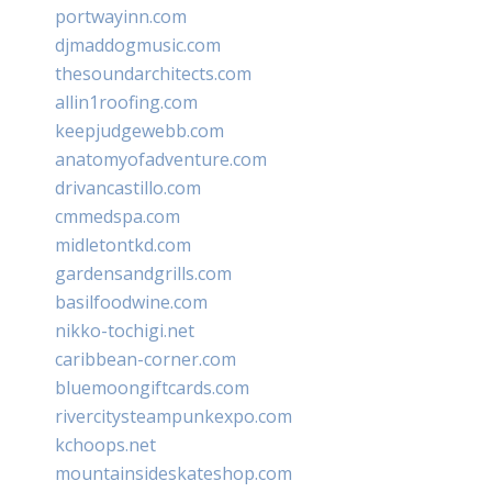
portwayinn.com
djmaddogmusic.com
thesoundarchitects.com
allin1roofing.com
keepjudgewebb.com
anatomyofadventure.com
drivancastillo.com
cmmedspa.com
midletontkd.com
gardensandgrills.com
basilfoodwine.com
nikko-tochigi.net
caribbean-corner.com
bluemoongiftcards.com
rivercitysteampunkexpo.com
kchoops.net
mountainsideskateshop.com