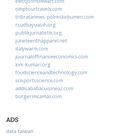
electjohnstewart.com
omptourtravels.com
tribratanews-polreskebumen.com
rsudbayuasih.org
publikjurnalistik.org
juneteenthapparel.net
italywarm.com
journaloffinanceeconomics.com
kvk-kumari.org
foodscienceandtechnology.com
scisportsscience.com
addisababacuisineaz.com
burgerimcamas.com
ADS
data taiwan