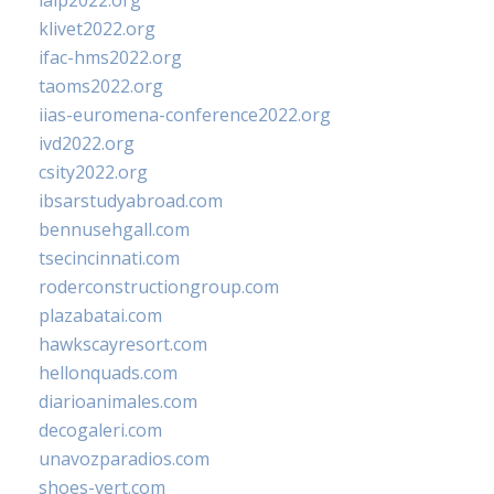
ialp2022.org
klivet2022.org
ifac-hms2022.org
taoms2022.org
iias-euromena-conference2022.org
ivd2022.org
csity2022.org
ibsarstudyabroad.com
bennusehgall.com
tsecincinnati.com
roderconstructiongroup.com
plazabatai.com
hawkscayresort.com
hellonquads.com
diarioanimales.com
decogaleri.com
unavozparadios.com
shoes-vert.com