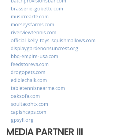
batchprovisionsbar.com
brasserie-gobette.com
musicrearte.com
morseysfarms.com
riverviewtennis.com
official-kelly-toys-squishmallows.com
displaygardenonsuncrest.org
bbq-empire-usa.com
feedstoreva.com
drogopets.com
ediblechalk.com
tabletennisnearme.com
oaksofa.com
soultacohtx.com
capishcaps.com
gpsyfl.org
MEDIA PARTNER III