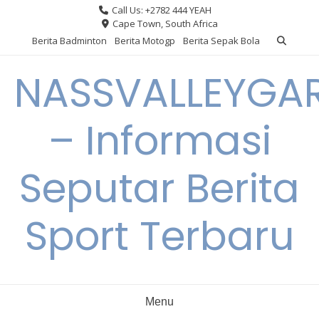
Skip
Call Us: +2782 444 YEAH
to
Cape Town, South Africa
content
Berita Badminton
Berita Motogp
Berita Sepak Bola
NASSVALLEYGA
– Informasi
Seputar Berita
Sport Terbaru
Menu