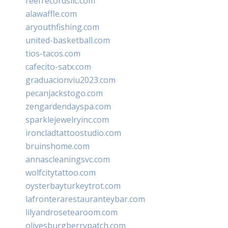
reefrecordsllc.com
alawaffle.com
aryouthfishing.com
united-basketball.com
tios-tacos.com
cafecito-satx.com
graduacionviu2023.com
pecanjackstogo.com
zengardendayspa.com
sparklejewelryinc.com
ironcladtattoostudio.com
bruinshome.com
annascleaningsvc.com
wolfcitytattoo.com
oysterbayturkeytrot.com
lafronterarestauranteybar.com
lilyandrosetearoom.com
olivesburgberrypatch.com