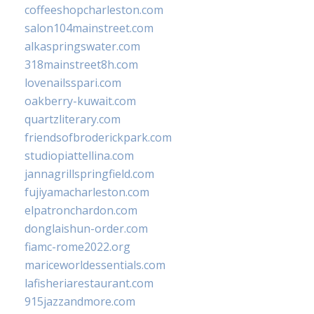
coffeeshopcharleston.com
salon104mainstreet.com
alkaspringswater.com
318mainstreet8h.com
lovenailsspari.com
oakberry-kuwait.com
quartzliterary.com
friendsofbroderickpark.com
studiopiattellina.com
jannagrillspringfield.com
fujiyamacharleston.com
elpatronchardon.com
donglaishun-order.com
fiamc-rome2022.org
mariceworldessentials.com
lafisheriarestaurant.com
915jazzandmore.com