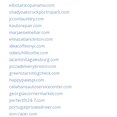
elbotanicopanama.com
shadyoaksrockportrvpark.com
jccoinlaundry.com
kautorepair.com
marjaeswinebar.com
elmazatlanclinton.com
ideacoffeenyc.com
odieschillicothe.com
lacantinitagalesburg.com
pizzadeliverybristol.com
greenstarsmogcheck.com
happypawspl.com
callahansautoservicecenter.com
georgiascornermarket.com
perfectfit24-7.com
portugalprivatedriver.com
von-racer.com