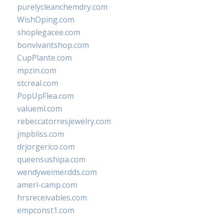
purelycleanchemdry.com
WishOping.com
shoplegacee.com
bonvivantshop.com
CupPlante.com
mpzin.com
stcreal.com
PopUpFlea.com
valueml.com
rebeccatorresjewelry.com
jmpbliss.com
drjorgerico.com
queensushipa.com
wendyweimerdds.com
ameri-camp.com
hrsreceivables.com
empconst1.com