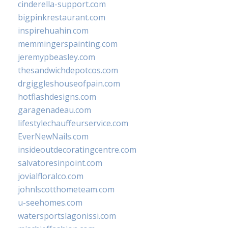
cinderella-support.com
bigpinkrestaurant.com
inspirehuahin.com
memmingerspainting.com
jeremypbeasley.com
thesandwichdepotcos.com
drgiggleshouseofpain.com
hotflashdesigns.com
garagenadeau.com
lifestylechauffeurservice.com
EverNewNails.com
insideoutdecoratingcentre.com
salvatoresinpoint.com
jovialfloralco.com
johnlscotthometeam.com
u-seehomes.com
watersportslagonissi.com