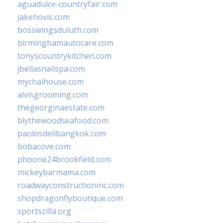
aguadulce-countryfair.com
jakehovis.com
bosswingsduluth.com
birminghamautocare.com
tonyscountrykitchen.com
jbellasnailspa.com
mychaihouse.com
alvisgrooming.com
thegeorginaestate.com
blythewoodseafood.com
paolosdelibangkok.com
bobacove.com
phoone24brookfield.com
mickeybarmama.com
roadwayconstructioninc.com
shopdragonflyboutique.com
sportszilla.org