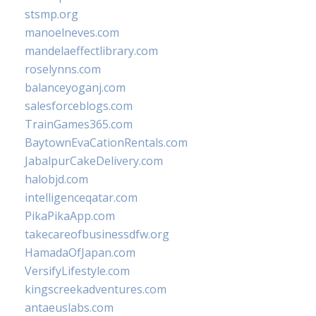
stsmp.org
manoelneves.com
mandelaeffectlibrary.com
roselynns.com
balanceyoganj.com
salesforceblogs.com
TrainGames365.com
BaytownEvaCationRentals.com
JabalpurCakeDelivery.com
halobjd.com
intelligenceqatar.com
PikaPikaApp.com
takecareofbusinessdfw.org
HamadaOfJapan.com
VersifyLifestyle.com
kingscreekadventures.com
antaeuslabs.com