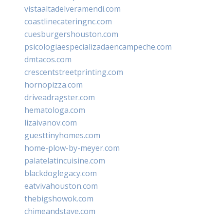
vistaaltadelveramendi.com
coastlinecateringnc.com
cuesburgershouston.com
psicologiaespecializadaencampeche.com
dmtacos.com
crescentstreetprinting.com
hornopizza.com
driveadragster.com
hematologa.com
lizaivanov.com
guesttinyhomes.com
home-plow-by-meyer.com
palatelatincuisine.com
blackdoglegacy.com
eatvivahouston.com
thebigshowok.com
chimeandstave.com