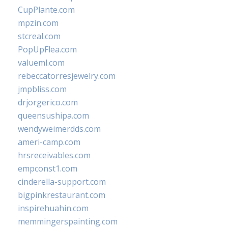
CupPlante.com
mpzin.com
stcreal.com
PopUpFlea.com
valueml.com
rebeccatorresjewelry.com
jmpbliss.com
drjorgerico.com
queensushipa.com
wendyweimerdds.com
ameri-camp.com
hrsreceivables.com
empconst1.com
cinderella-support.com
bigpinkrestaurant.com
inspirehuahin.com
memmingerspainting.com