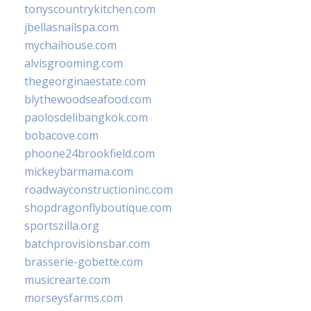
tonyscountrykitchen.com
jbellasnailspa.com
mychaihouse.com
alvisgrooming.com
thegeorginaestate.com
blythewoodseafood.com
paolosdelibangkok.com
bobacove.com
phoone24brookfield.com
mickeybarmama.com
roadwayconstructioninc.com
shopdragonflyboutique.com
sportszilla.org
batchprovisionsbar.com
brasserie-gobette.com
musicrearte.com
morseysfarms.com