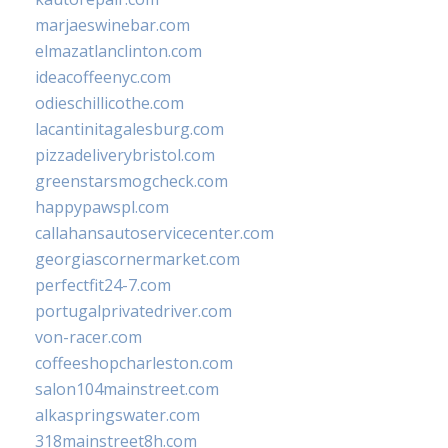
marjaeswinebar.com
elmazatlanclinton.com
ideacoffeenyc.com
odieschillicothe.com
lacantinitagalesburg.com
pizzadeliverybristol.com
greenstarsmogcheck.com
happypawspl.com
callahansautoservicecenter.com
georgiascornermarket.com
perfectfit24-7.com
portugalprivatedriver.com
von-racer.com
coffeeshopcharleston.com
salon104mainstreet.com
alkaspringswater.com
318mainstreet8h.com