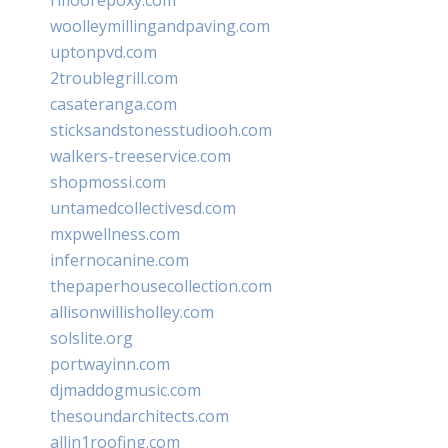
woolleymillingandpaving.com
uptonpvd.com
2troublegrill.com
casateranga.com
sticksandstonesstudiooh.com
walkers-treeservice.com
shopmossi.com
untamedcollectivesd.com
mxpwellness.com
infernocanine.com
thepaperhousecollection.com
allisonwillisholley.com
solslite.org
portwayinn.com
djmaddogmusic.com
thesoundarchitects.com
allin1roofing.com