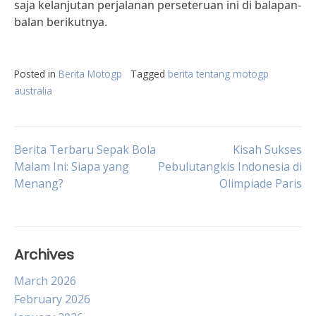
saja kelanjutan perjalanan perseteruan ini di balapan-
balan berikutnya.
Posted in
Berita Motogp
Tagged
berita tentang motogp
australia
Post
Berita Terbaru Sepak Bola
Kisah Sukses
Malam Ini: Siapa yang
Pebulutangkis Indonesia di
Menang?
Olimpiade Paris
navigation
Archives
March 2026
February 2026