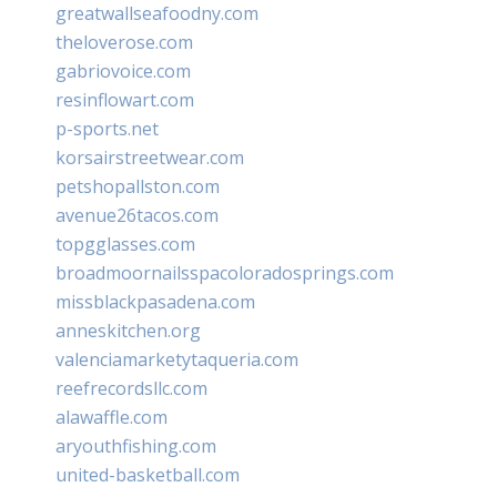
greatwallseafoodny.com
theloverose.com
gabriovoice.com
resinflowart.com
p-sports.net
korsairstreetwear.com
petshopallston.com
avenue26tacos.com
topgglasses.com
broadmoornailsspacoloradosprings.com
missblackpasadena.com
anneskitchen.org
valenciamarketytaqueria.com
reefrecordsllc.com
alawaffle.com
aryouthfishing.com
united-basketball.com