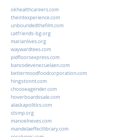
okhealthcareers.com
theintexperience.com
unboundedthefilm.com
catfriends-bg.org
marianlives.org
waywardtees.com
pidfloorsexpress.com
bancodevenezuelaen.com
bettermoodfoodcorporation.com
hingstonnt.com
chooseagender.com
hoverboardssale.com
alaskapolitics.com
stsmp.org
manoelneves.com
mandelaeffectlibrary.com
roselynns.com