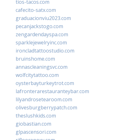
tios-tacos.com
cafecito-satx.com
graduacionviu2023.com
pecanjackstogo.com
zengardendayspa.com
sparklejewelryinc.com
ironcladtattoostudio.com
bruinshome.com
annascleaningsvc.com
wolfcitytattoo.com
oysterbayturkeytrot.com
lafronterarestauranteybar.com
lilyandrosetearoom.com
olivesburgberrypatch.com
theslushkids.com
giobastian.com
glpascensori.com
rifloorepoxy.com