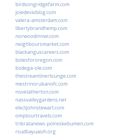
birdsongridgefarm.com
joiedevivblog.com
valera-amsterdam.com
libertybrandhemp.com
norwoodinnwi.com
neighboursmarket.com
blackanguscareers.com
bolesfororegon.com
bodega-ole.com
thestreamlinerlounge.com
mestrinorubanofc.com
novelatherton.com
nassvalleygardens.net
electjohnstewart.com
omptourtravels.com
tribratanews-polreskebumen.com
rsudbayuasih.org