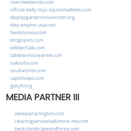
riverviewtennis.com
official-kelly-toys-squishmallows.com
displaygardenonsuncrest.org
bbq-empire-usa.com
feedstoreva.com
drogopets.com
ediblechalk.com
tabletennisnearme.com
oaksofa.com
soultacohtx.com
capishcaps.com
gpsyfl.org
MEDIA PARTNER III
vwrepairarlington.com
cleaningservicebaltimore-md.com
beckslandscapeandfence.com