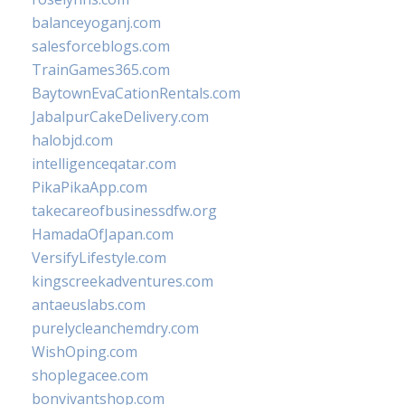
balanceyoganj.com
salesforceblogs.com
TrainGames365.com
BaytownEvaCationRentals.com
JabalpurCakeDelivery.com
halobjd.com
intelligenceqatar.com
PikaPikaApp.com
takecareofbusinessdfw.org
HamadaOfJapan.com
VersifyLifestyle.com
kingscreekadventures.com
antaeuslabs.com
purelycleanchemdry.com
WishOping.com
shoplegacee.com
bonvivantshop.com