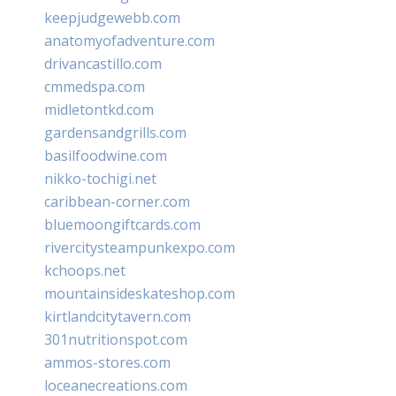
keepjudgewebb.com
anatomyofadventure.com
drivancastillo.com
cmmedspa.com
midletontkd.com
gardensandgrills.com
basilfoodwine.com
nikko-tochigi.net
caribbean-corner.com
bluemoongiftcards.com
rivercitysteampunkexpo.com
kchoops.net
mountainsideskateshop.com
kirtlandcitytavern.com
301nutritionspot.com
ammos-stores.com
loceanecreations.com