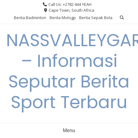
Skip
Call Us: +2782 444 YEAH
to
Cape Town, South Africa
content
Berita Badminton
Berita Motogp
Berita Sepak Bola
NASSVALLEYGA
– Informasi
Seputar Berita
Sport Terbaru
Menu