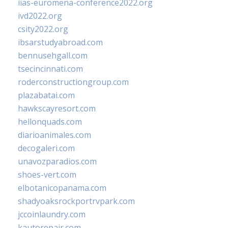
iias-euromena-conference2022.org
ivd2022.org
csity2022.org
ibsarstudyabroad.com
bennusehgall.com
tsecincinnati.com
roderconstructiongroup.com
plazabatai.com
hawkscayresort.com
hellonquads.com
diarioanimales.com
decogaleri.com
unavozparadios.com
shoes-vert.com
elbotanicopanama.com
shadyoaksrockportrvpark.com
jccoinlaundry.com
kautorepair.com