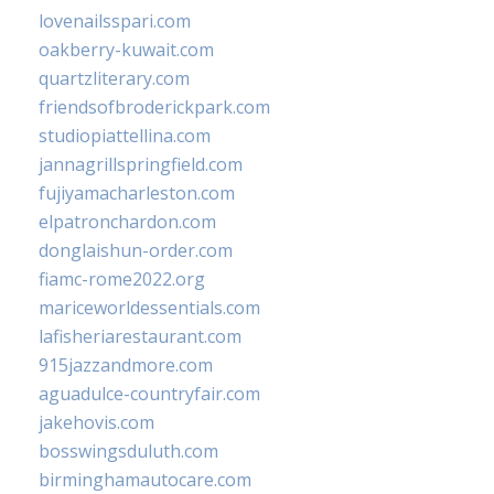
lovenailsspari.com
oakberry-kuwait.com
quartzliterary.com
friendsofbroderickpark.com
studiopiattellina.com
jannagrillspringfield.com
fujiyamacharleston.com
elpatronchardon.com
donglaishun-order.com
fiamc-rome2022.org
mariceworldessentials.com
lafisheriarestaurant.com
915jazzandmore.com
aguadulce-countryfair.com
jakehovis.com
bosswingsduluth.com
birminghamautocare.com