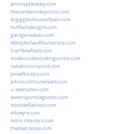
jeremypbeasley.com
thesandwichdepotcos.com
drgiggleshouseofpain.com
hotflashdesigns.com
garagenadeau.com
lifestylechauffeurservice.com
EverNewNails.com
insideoutdecoratingcentre.com
salvatoresinpoint.com
jovialfloralco.com
johnlscotthometeam.com
u-seehomes.com
watersportslagonissi.com
mischieffashion.com
eduwyre.com
retro-interiors.com
theblvd-boise.com