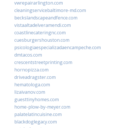
vwrepairarlington.com
cleaningservicebaltimore-md.com
beckslandscapeandfence.com
vistaaltadelveramendi.com
coastlinecateringnc.com
cuesburgershouston.com
psicologiaespecializadaencampeche.com
dmtacos.com
crescentstreetprinting.com
hornopizza.com
driveadragster.com
hematologa.com
lizaivanov.com
guesttinyhomes.com
home-plow-by-meyer.com
palatelatincuisine.com
blackdoglegacy.com