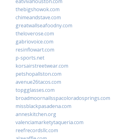
eatvivahouston.com
thebigshowok.com
chimeandstave.com
greatwallseafoodny.com
theloverose.com
gabriovoice.com
resinflowart.com
p-sports.net
korsairstreetwear.com
petshopallston.com
avenue26tacos.com
topgglasses.com
broadmoornailsspacoloradosprings.com
missblackpasadena.com
anneskitchen.org
valenciamarketytaqueria.com
reefrecordsllc.com
alawaffle.com