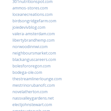
301nutritionspot.com
ammos-stores.com
loceanecreations.com
birdsongridgefarm.com
joiedevivblog.com
valera-amsterdam.com
libertybrandhemp.com
norwoodinnwi.com
neighboursmarket.com
blackanguscareers.com
bolesfororegon.com
bodega-ole.com
thestreamlinerlounge.com
mestrinorubanofc.com
novelatherton.com
nassvalleygardens.net
electjohnstewart.com
omptourtravels.com