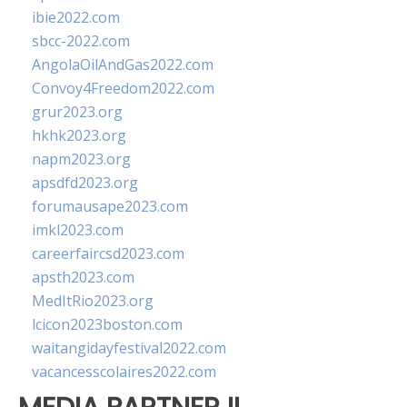
ibie2022.com
sbcc-2022.com
AngolaOilAndGas2022.com
Convoy4Freedom2022.com
grur2023.org
hkhk2023.org
napm2023.org
apsdfd2023.org
forumausape2023.com
imkl2023.com
careerfaircsd2023.com
apsth2023.com
MedItRio2023.org
lcicon2023boston.com
waitangidayfestival2022.com
vacancesscolaires2022.com