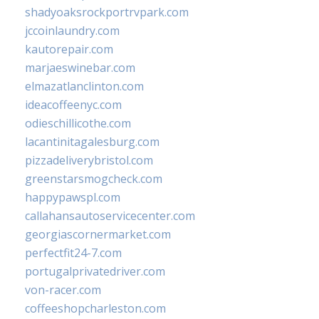
shadyoaksrockportrvpark.com
jccoinlaundry.com
kautorepair.com
marjaeswinebar.com
elmazatlanclinton.com
ideacoffeenyc.com
odieschillicothe.com
lacantinitagalesburg.com
pizzadeliverybristol.com
greenstarsmogcheck.com
happypawspl.com
callahansautoservicecenter.com
georgiascornermarket.com
perfectfit24-7.com
portugalprivatedriver.com
von-racer.com
coffeeshopcharleston.com