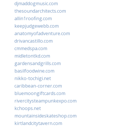
djmaddogmusic.com
thesoundarchitects.com
allin1roofing.com
keepjudgewebb.com
anatomyofadventure.com
drivancastillo.com
cmmedspa.com
midletontkd.com
gardensandgrills.com
basilfoodwine.com
nikko-tochigi.net
caribbean-corner.com
bluemoongiftcards.com
rivercitysteampunkexpo.com
kchoops.net
mountainsideskateshop.com
kirtlandcitytavern.com