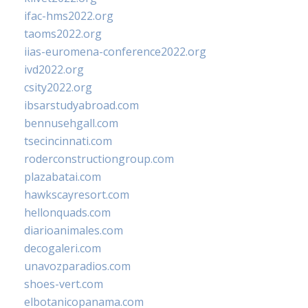
ifac-hms2022.org
taoms2022.org
iias-euromena-conference2022.org
ivd2022.org
csity2022.org
ibsarstudyabroad.com
bennusehgall.com
tsecincinnati.com
roderconstructiongroup.com
plazabatai.com
hawkscayresort.com
hellonquads.com
diarioanimales.com
decogaleri.com
unavozparadios.com
shoes-vert.com
elbotanicopanama.com