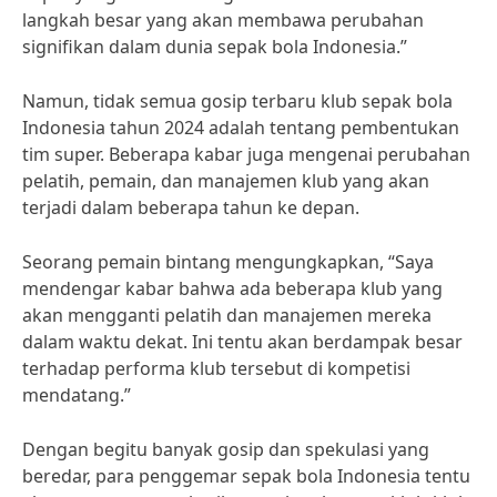
langkah besar yang akan membawa perubahan
signifikan dalam dunia sepak bola Indonesia.”
Namun, tidak semua gosip terbaru klub sepak bola
Indonesia tahun 2024 adalah tentang pembentukan
tim super. Beberapa kabar juga mengenai perubahan
pelatih, pemain, dan manajemen klub yang akan
terjadi dalam beberapa tahun ke depan.
Seorang pemain bintang mengungkapkan, “Saya
mendengar kabar bahwa ada beberapa klub yang
akan mengganti pelatih dan manajemen mereka
dalam waktu dekat. Ini tentu akan berdampak besar
terhadap performa klub tersebut di kompetisi
mendatang.”
Dengan begitu banyak gosip dan spekulasi yang
beredar, para penggemar sepak bola Indonesia tentu