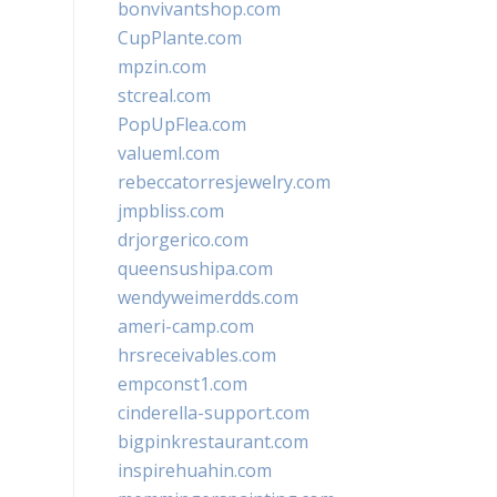
bonvivantshop.com
CupPlante.com
mpzin.com
stcreal.com
PopUpFlea.com
valueml.com
rebeccatorresjewelry.com
jmpbliss.com
drjorgerico.com
queensushipa.com
wendyweimerdds.com
ameri-camp.com
hrsreceivables.com
empconst1.com
cinderella-support.com
bigpinkrestaurant.com
inspirehuahin.com