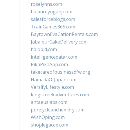
roselynns.com
balanceyoganj.com
salesforceblogs.com
TrainGames365.com
BaytownEvaCationRentals.com
JabalpurCakeDelivery.com
halobjd.com
intelligenceqatar.com
PikaPikaApp.com
takecareofbusinessdfw.org
HamadaOfJapan.com
VersifyLifestyle.com
kingscreekadventures.com
antaeuslabs.com
purelycleanchemdry.com
WishOping.com
shoplegacee.com