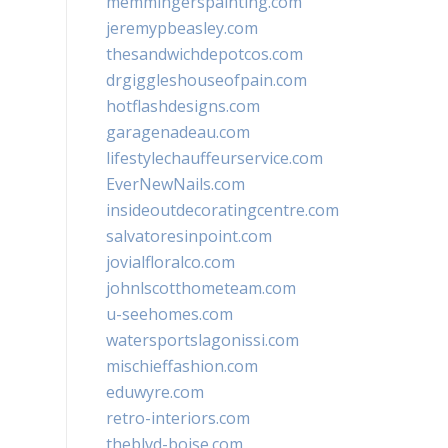
memmingerspainting.com
jeremypbeasley.com
thesandwichdepotcos.com
drgiggleshouseofpain.com
hotflashdesigns.com
garagenadeau.com
lifestylechauffeurservice.com
EverNewNails.com
insideoutdecoratingcentre.com
salvatoresinpoint.com
jovialfloralco.com
johnlscotthometeam.com
u-seehomes.com
watersportslagonissi.com
mischieffashion.com
eduwyre.com
retro-interiors.com
theblvd-boise.com