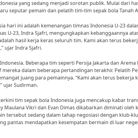
Indonesia yang sedang menjadi sorotan publik. Mulai dari has
ru seputar pemain dan pelatih tim-tim sepak bola Tanah Ai
nesia hari ini adalah kemenangan timnas Indonesia U-23 dal
imnas U-23, Indra Sjafri, mengungkapkan kebanggaannya ata
lah hasil kerja keras seluruh tim. Kami akan terus beker
ujar Indra Sjafri.
 1 Indonesia. Beberapa tim seperti Persija Jakarta dan Arema
 mereka dalam beberapa pertandingan terakhir. Pelatih Per
mangat juang para pemainnya. “Kami akan terus bekerja 
 ujar Sudirman.
a terkini tim sepak bola Indonesia juga mencakup kabar tran
y Maulana Vikri dan Evan Dimas dikabarkan diminati oleh k
in tersebut sedang dalam tahap negosiasi dengan klub-kl
ang pantas mendapatkan kesempatan bermain di luar neger