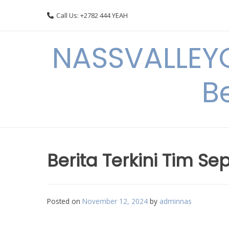
Skip
Call Us: +2782 444 YEAH
to
content
NASSVALLEYG
B
Berita Terkini Tim Se
Posted on
November 12, 2024
by
adminnas