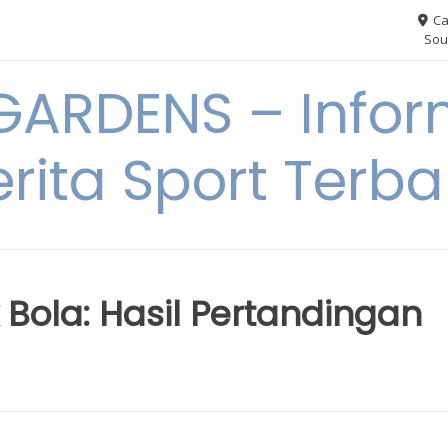
Ca
Sou
ARDENS – Infor
erita Sport Terba
 Bola: Hasil Pertandingan