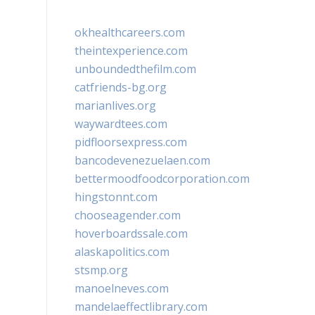
okhealthcareers.com
theintexperience.com
unboundedthefilm.com
catfriends-bg.org
marianlives.org
waywardtees.com
pidfloorsexpress.com
bancodevenezuelaen.com
bettermoodfoodcorporation.com
hingstonnt.com
chooseagender.com
hoverboardssale.com
alaskapolitics.com
stsmp.org
manoelneves.com
mandelaeffectlibrary.com