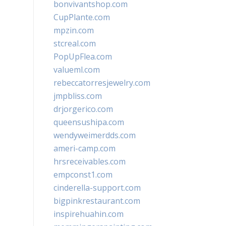
bonvivantshop.com
CupPlante.com
mpzin.com
stcreal.com
PopUpFlea.com
valueml.com
rebeccatorresjewelry.com
jmpbliss.com
drjorgerico.com
queensushipa.com
wendyweimerdds.com
ameri-camp.com
hrsreceivables.com
empconst1.com
cinderella-support.com
bigpinkrestaurant.com
inspirehuahin.com