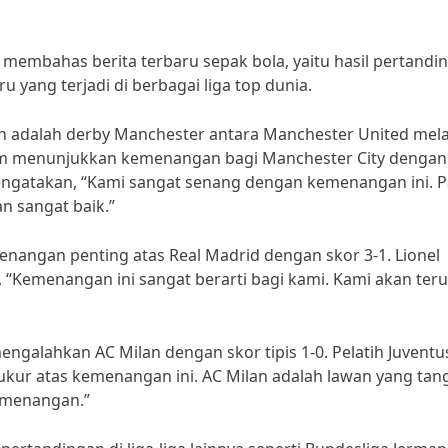
an membahas berita terbaru sepak bola, yaitu hasil pertandi
 yang terjadi di berbagai liga top dunia.
kan adalah derby Manchester antara Manchester United me
lam menunjukkan kemenangan bagi Manchester City dengan
 mengatakan, “Kami sangat senang dengan kemenangan ini. 
n sangat baik.”
menangan penting atas Real Madrid dengan skor 3-1. Lionel
 “Kemenangan ini sangat berarti bagi kami. Kami akan ter
 mengalahkan AC Milan dengan skor tipis 1-0. Pelatih Juventu
ukur atas kemenangan ini. AC Milan adalah lawan yang ta
emenangan.”