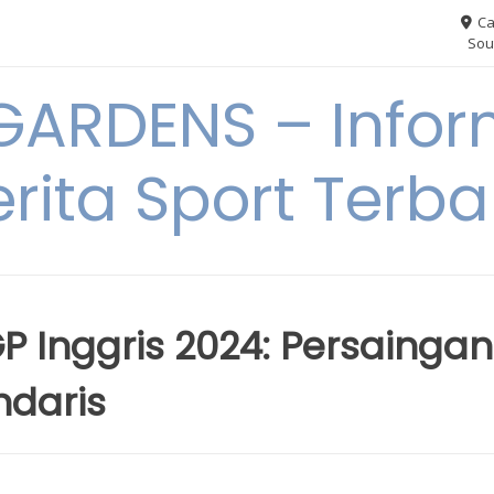
Ca
Sou
ARDENS – Infor
erita Sport Terba
P Inggris 2024: Persaingan
ndaris