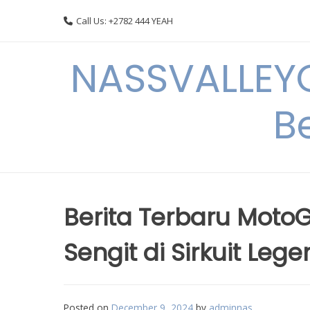
Skip
Call Us: +2782 444 YEAH
to
content
NASSVALLEYG
B
Berita Terbaru MotoG
Sengit di Sirkuit Lege
Posted on
December 9, 2024
by
adminnas