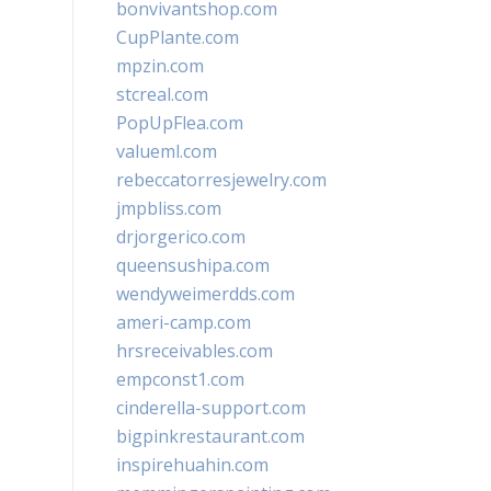
bonvivantshop.com
CupPlante.com
mpzin.com
stcreal.com
PopUpFlea.com
valueml.com
rebeccatorresjewelry.com
jmpbliss.com
drjorgerico.com
queensushipa.com
wendyweimerdds.com
ameri-camp.com
hrsreceivables.com
empconst1.com
cinderella-support.com
bigpinkrestaurant.com
inspirehuahin.com