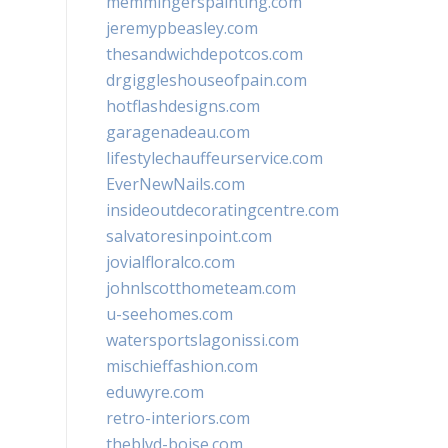
memmingerspainting.com
jeremypbeasley.com
thesandwichdepotcos.com
drgiggleshouseofpain.com
hotflashdesigns.com
garagenadeau.com
lifestylechauffeurservice.com
EverNewNails.com
insideoutdecoratingcentre.com
salvatoresinpoint.com
jovialfloralco.com
johnlscotthometeam.com
u-seehomes.com
watersportslagonissi.com
mischieffashion.com
eduwyre.com
retro-interiors.com
theblvd-boise.com