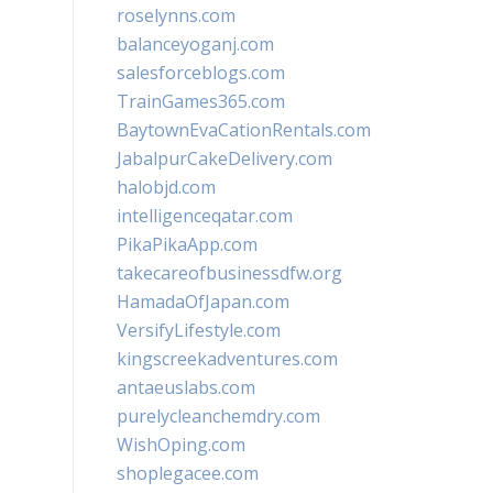
roselynns.com
balanceyoganj.com
salesforceblogs.com
TrainGames365.com
BaytownEvaCationRentals.com
JabalpurCakeDelivery.com
halobjd.com
intelligenceqatar.com
PikaPikaApp.com
takecareofbusinessdfw.org
HamadaOfJapan.com
VersifyLifestyle.com
kingscreekadventures.com
antaeuslabs.com
purelycleanchemdry.com
WishOping.com
shoplegacee.com