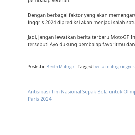
pembalap veteran.
Dengan berbagai faktor yang akan memengaruh
Inggris 2024 diprediksi akan menjadi salah sa
Jadi, jangan lewatkan berita terbaru MotoGP In
tersebut! Ayo dukung pembalap favoritmu dan 
Posted in
Berita Motogp
Tagged
berita motogp inggri
Post
Antisipasi Tim Nasional Sepak Bola untuk Olim
Paris 2024
navigation