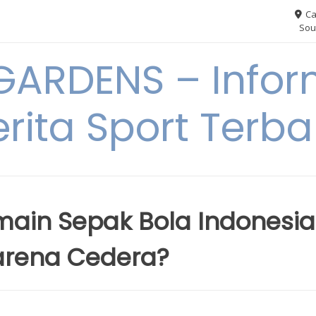
Ca
Sou
ARDENS – Infor
erita Sport Terba
main Sepak Bola Indonesia
arena Cedera?