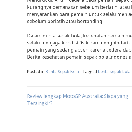
Menurut dr. Andri, cedera pada pemain sepak bo
kurangnya pemanasan sebelum berlatih, atau be
menyarankan para pemain untuk selalu menjag
sebelum berlatih atau bertanding.
Dalam dunia sepak bola, kesehatan pemain me
selalu menjaga kondisi fisik dan menghindari 
pemain yang sedang absen karena cedera dapa
Berita kesehatan pemain sepak bola Indonesia
Posted in
Berita Sepak Bola
Tagged
berita sepak bola 
Post
Review lengkap MotoGP Australia: Siapa yang
Tersingkir?
navigation