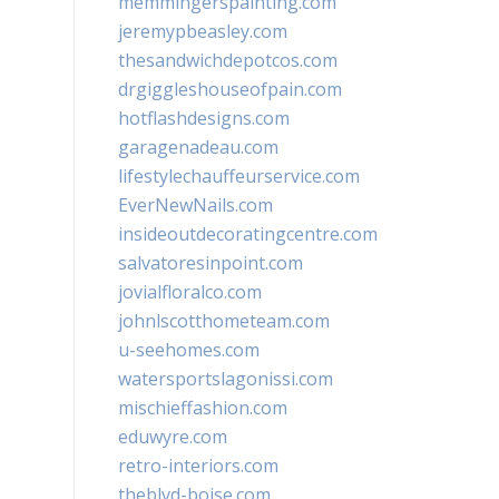
memmingerspainting.com
jeremypbeasley.com
thesandwichdepotcos.com
drgiggleshouseofpain.com
hotflashdesigns.com
garagenadeau.com
lifestylechauffeurservice.com
EverNewNails.com
insideoutdecoratingcentre.com
salvatoresinpoint.com
jovialfloralco.com
johnlscotthometeam.com
u-seehomes.com
watersportslagonissi.com
mischieffashion.com
eduwyre.com
retro-interiors.com
theblvd-boise.com