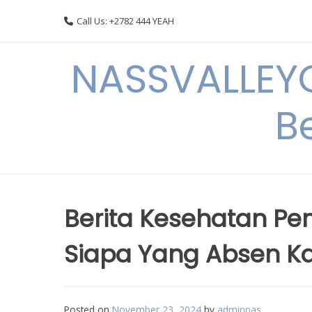
Skip
Call Us: +2782 444 YEAH
to
content
NASSVALLEYG
B
Berita Kesehatan Pe
Siapa Yang Absen K
Posted on
November 23, 2024
by
adminnas