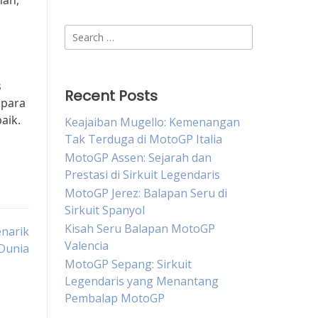
han,
Search
for:
s
Recent Posts
 para
aik.
Keajaiban Mugello: Kemenangan
Tak Terduga di MotoGP Italia
MotoGP Assen: Sejarah dan
Prestasi di Sirkuit Legendaris
MotoGP Jerez: Balapan Seru di
Sirkuit Spanyol
Kisah Seru Balapan MotoGP
narik
Valencia
Dunia
MotoGP Sepang: Sirkuit
Legendaris yang Menantang
Pembalap MotoGP