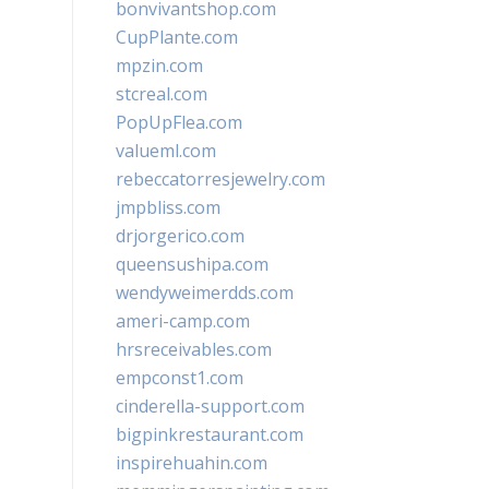
bonvivantshop.com
CupPlante.com
mpzin.com
stcreal.com
PopUpFlea.com
valueml.com
rebeccatorresjewelry.com
jmpbliss.com
drjorgerico.com
queensushipa.com
wendyweimerdds.com
ameri-camp.com
hrsreceivables.com
empconst1.com
cinderella-support.com
bigpinkrestaurant.com
inspirehuahin.com