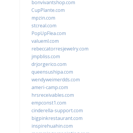
bonvivantshop.com
CupPlante.com
mpzin.com
stcreal.com
PopUpFlea.com
valueml.com
rebeccatorresjewelry.com
jmpbliss.com
drjorgerico.com
queensushipa.com
wendyweimerdds.com
ameri-camp.com
hrsreceivables.com
empconst1.com
cinderella-support.com
bigpinkrestaurant.com
inspirehuahin.com