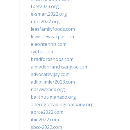
fpet2023.org
e-smart2022.org
ngrc2022.org
leesfamilyfoods.com
lewis-lewis-cpas.com
eleontennis.com
cyetus.com
bradfordshops.com
almadenranchsanjose.com
advocatevijay.com
adlibilimler2023.com
naswwebed.org
balithut-manado.org
alteregotradingcompany.org
aprce2022.com
ibie2022.com
sbcc-2022.com