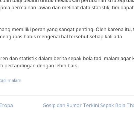
di acuan bagi pelatih untuk melakukan perubahan strategi da
la permainan lawan dan melihat data statistik, tim dapat
mang memiliki peran yang sangat penting. Oleh karena itu, 
mengupas habis mengenai hal tersebut setiap kali ada
ren dan statistik dalam berita sepak bola tadi malam agar k
 pertandingan dengan lebih baik.
 tadi malam
 Eropa
Gosip dan Rumor Terkini Sepak Bola Th