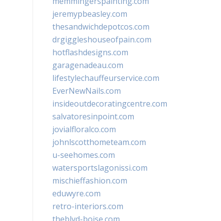
memmingerspainting.com
jeremypbeasley.com
thesandwichdepotcos.com
drgiggleshouseofpain.com
hotflashdesigns.com
garagenadeau.com
lifestylechauffeurservice.com
EverNewNails.com
insideoutdecoratingcentre.com
salvatoresinpoint.com
jovialfloralco.com
johnlscotthometeam.com
u-seehomes.com
watersportslagonissi.com
mischieffashion.com
eduwyre.com
retro-interiors.com
theblvd-boise.com