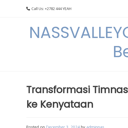
Skip
Call Us: +2782 444 YEAH
to
content
NASSVALLEYG
B
Transformasi Timnas 
ke Kenyataan
Posted on
December 3, 2024
by
adminnas