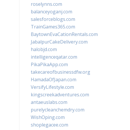
roselynns.com
balanceyoganj.com
salesforceblogs.com
TrainGames365.com
BaytownEvaCationRentals.com
JabalpurCakeDelivery.com
halobjd.com
intelligenceqatar.com
PikaPikaApp.com
takecareofbusinessdfw.org
HamadaOfJapan.com
VersifyLifestyle.com
kingscreekadventures.com
antaeuslabs.com
purelycleanchemdry.com
WishOping.com
shoplegacee.com