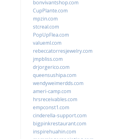
bonvivantshop.com
CupPlante.com
mpzin.com
stcreal.com
PopUpFlea.com
valueml.com
rebeccatorresjewelry.com
jmpbliss.com
drjorgerico.com
queensushipa.com
wendyweimerdds.com
ameri-camp.com
hrsreceivables.com
empconst1.com
cinderella-support.com
bigpinkrestaurant.com
inspirehuahin.com