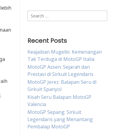
lebih
Search
for:
inaan
Recent Posts
Keajaiban Mugello: Kemenangan
uga
Tak Terduga di MotoGP Italia
MotoGP Assen: Sejarah dan
Prestasi di Sirkuit Legendaris
raih
MotoGP Jerez: Balapan Seru di
Sirkuit Spanyol
k
Kisah Seru Balapan MotoGP
Valencia
MotoGP Sepang: Sirkuit
Legendaris yang Menantang
Pembalap MotoGP