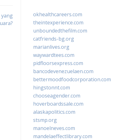
okhealthcareers.com
h yang
theintexperience.com
Juara?
unboundedthefilm.com
catfriends-bg.org
marianlives.org
waywardtees.com
pidfloorsexpress.com
bancodevenezuelaen.com
bettermoodfoodcorporation.com
hingstonnt.com
chooseagender.com
hoverboardssale.com
alaskapolitics.com
stsmp.org
manoelneves.com
mandelaeffectlibrary.com