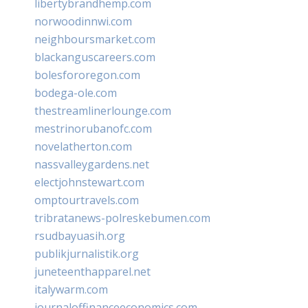
libertybrandhemp.com
norwoodinnwi.com
neighboursmarket.com
blackanguscareers.com
bolesfororegon.com
bodega-ole.com
thestreamlinerlounge.com
mestrinorubanofc.com
novelatherton.com
nassvalleygardens.net
electjohnstewart.com
omptourtravels.com
tribratanews-polreskebumen.com
rsudbayuasih.org
publikjurnalistik.org
juneteenthapparel.net
italywarm.com
journaloffinanceeconomics.com