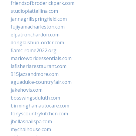
friendsofbroderickpark.com
studiopiattellina.com
jannagrillspringfield.com
fujiyamacharleston.com
elpatronchardon.com
donglaishun-order.com
fiamc-rome2022.org
mariceworldessentials.com
lafisheriarestaurant.com
915jazzandmore.com
aguadulce-countryfair.com
jakehovis.com
bosswingsduluth.com
birminghamautocare.com
tonyscountrykitchen.com
jbellasnailspa.com
mychaihouse.com