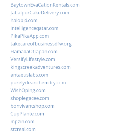
BaytownEvaCationRentals.com
JabalpurCakeDelivery.com
halobjd.com
intelligenceqatar.com
PikaPikaApp.com
takecareofbusinessdfw.org
HamadaOfJapan.com
VersifyLifestyle.com
kingscreekadventures.com
antaeuslabs.com
purelycleanchemdry.com
WishOping.com
shoplegacee.com
bonvivantshop.com
CupPlante.com
mpzin.com
stcreal.com