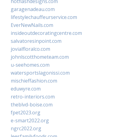
hotflashdesigns.com
garagenadeau.com
lifestylechauffeurservice.com
EverNewNails.com
insideoutdecoratingcentre.com
salvatoresinpoint.com
jovialfloralco.com
johnlscotthometeam.com
u-seehomes.com
watersportslagonissi.com
mischieffashion.com
eduwyre.com
retro-interiors.com
theblvd-boise.com
fpet2023.org
e-smart2022.org
ngrc2022.org
leesfamilyfoods.com