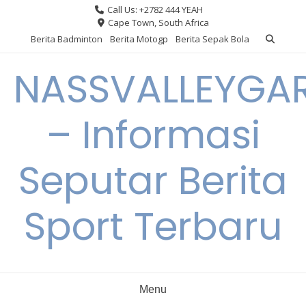
Skip
Call Us: +2782 444 YEAH
to
Cape Town, South Africa
content
Berita Badminton
Berita Motogp
Berita Sepak Bola
NASSVALLEYGA
– Informasi
Seputar Berita
Sport Terbaru
Menu