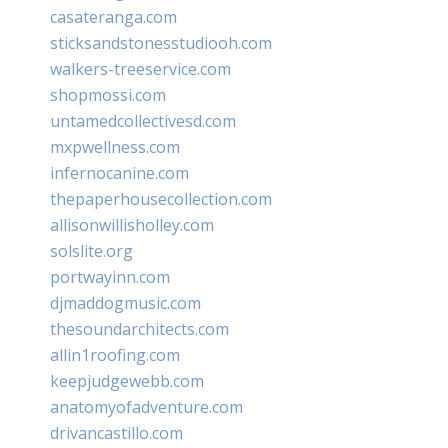
casateranga.com
sticksandstonesstudiooh.com
walkers-treeservice.com
shopmossi.com
untamedcollectivesd.com
mxpwellness.com
infernocanine.com
thepaperhousecollection.com
allisonwillisholley.com
solslite.org
portwayinn.com
djmaddogmusic.com
thesoundarchitects.com
allin1roofing.com
keepjudgewebb.com
anatomyofadventure.com
drivancastillo.com