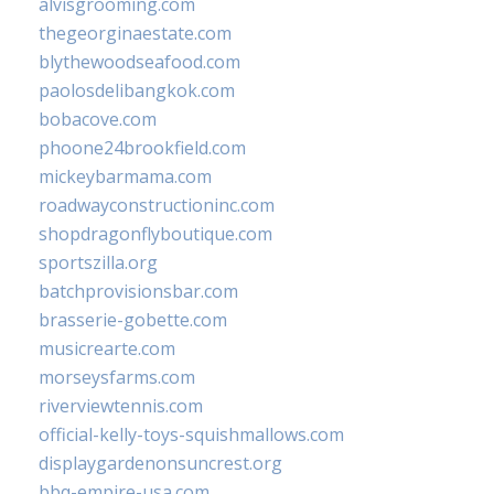
alvisgrooming.com
thegeorginaestate.com
blythewoodseafood.com
paolosdelibangkok.com
bobacove.com
phoone24brookfield.com
mickeybarmama.com
roadwayconstructioninc.com
shopdragonflyboutique.com
sportszilla.org
batchprovisionsbar.com
brasserie-gobette.com
musicrearte.com
morseysfarms.com
riverviewtennis.com
official-kelly-toys-squishmallows.com
displaygardenonsuncrest.org
bbq-empire-usa.com