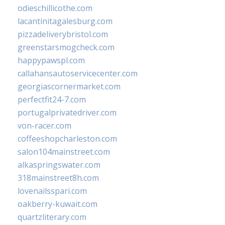
odieschillicothe.com
lacantinitagalesburg.com
pizzadeliverybristol.com
greenstarsmogcheck.com
happypawspl.com
callahansautoservicecenter.com
georgiascornermarket.com
perfectfit24-7.com
portugalprivatedriver.com
von-racer.com
coffeeshopcharleston.com
salon104mainstreet.com
alkaspringswater.com
318mainstreet8h.com
lovenailsspari.com
oakberry-kuwait.com
quartzliterary.com