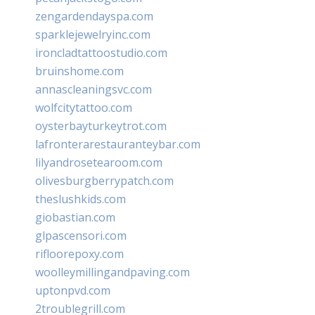
zengardendayspa.com
sparklejewelryinc.com
ironcladtattoostudio.com
bruinshome.com
annascleaningsvc.com
wolfcitytattoo.com
oysterbayturkeytrot.com
lafronterarestauranteybar.com
lilyandrosetearoom.com
olivesburgberrypatch.com
theslushkids.com
giobastian.com
glpascensori.com
rifloorepoxy.com
woolleymillingandpaving.com
uptonpvd.com
2troublegrill.com