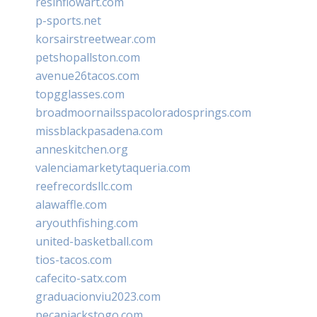
resinflowart.com
p-sports.net
korsairstreetwear.com
petshopallston.com
avenue26tacos.com
topgglasses.com
broadmoornailsspacoloradosprings.com
missblackpasadena.com
anneskitchen.org
valenciamarketytaqueria.com
reefrecordsllc.com
alawaffle.com
aryouthfishing.com
united-basketball.com
tios-tacos.com
cafecito-satx.com
graduacionviu2023.com
pecanjackstogo.com