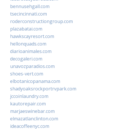
bennusehgall.com
tsecincinnati.com
roderconstructiongroup.com
plazabatai.com
hawkscayresort.com
hellonquads.com
diarioanimales.com
decogaleri.com
unavozparadios.com
shoes-vert.com
elbotanicopanama.com
shadyoaksrockportrvpark.com
jccoinlaundry.com
kautorepair.com
marjaeswinebar.com
elmazatlanclinton.com
ideacoffeenyc.com