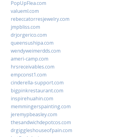
PopUpFlea.com
valueml.com
rebeccatorresjewelry.com
jmpbliss.com
drjorgerico.com
queensushipa.com
wendyweimerdds.com
ameri-camp.com
hrsreceivables.com
empconst1.com
cinderella-support.com
bigpinkrestaurant.com
inspirehuahin.com
memmingerspainting.com
jeremypbeasley.com
thesandwichdepotcos.com
drgiggleshouseofpain.com