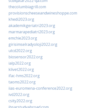
scdlqatar2022-qa.com
thecolumbiagrill.com
provisionscheeseandwineshoppe.com
khedi2023.org
akademikgeriatri2023.org
marmarapediatri2023.org
emchie2023.org
girisimselradyoloji2022.org
utcd2022.org
biosensor2022.org
ialp2022.org
klivet2022.org
ifac-hms2022.org
taoms2022.org
iias-euromena-conference2022.org
ivd2022.org
csity2022.org
ibsarstudyabroad.com