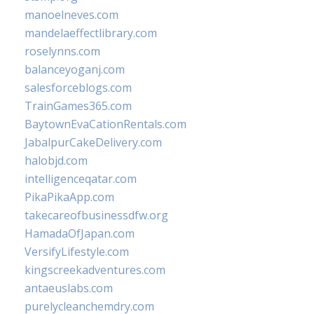
manoelneves.com
mandelaeffectlibrary.com
roselynns.com
balanceyoganj.com
salesforceblogs.com
TrainGames365.com
BaytownEvaCationRentals.com
JabalpurCakeDelivery.com
halobjd.com
intelligenceqatar.com
PikaPikaApp.com
takecareofbusinessdfw.org
HamadaOfJapan.com
VersifyLifestyle.com
kingscreekadventures.com
antaeuslabs.com
purelycleanchemdry.com