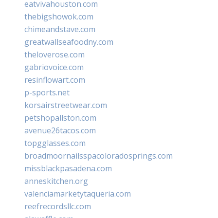
eatvivahouston.com
thebigshowok.com
chimeandstave.com
greatwallseafoodny.com
theloverose.com
gabriovoice.com
resinflowart.com
p-sports.net
korsairstreetwear.com
petshopallston.com
avenue26tacos.com
topgglasses.com
broadmoornailsspacoloradosprings.com
missblackpasadena.com
anneskitchen.org
valenciamarketytaqueria.com
reefrecordsllc.com