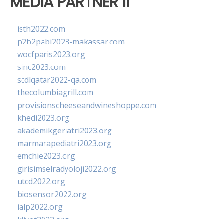
MEDIA PARTNER II
isth2022.com
p2b2pabi2023-makassar.com
wocfparis2023.org
sinc2023.com
scdlqatar2022-qa.com
thecolumbiagrill.com
provisionscheeseandwineshoppe.com
khedi2023.org
akademikgeriatri2023.org
marmarapediatri2023.org
emchie2023.org
girisimselradyoloji2022.org
utcd2022.org
biosensor2022.org
ialp2022.org