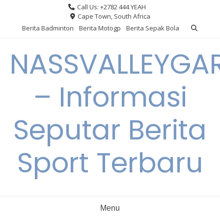
Skip
Call Us: +2782 444 YEAH
to
Cape Town, South Africa
content
Berita Badminton
Berita Motogp
Berita Sepak Bola
NASSVALLEYGA
– Informasi
Seputar Berita
Sport Terbaru
Menu