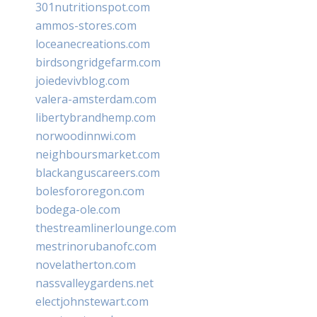
301nutritionspot.com
ammos-stores.com
loceanecreations.com
birdsongridgefarm.com
joiedevivblog.com
valera-amsterdam.com
libertybrandhemp.com
norwoodinnwi.com
neighboursmarket.com
blackanguscareers.com
bolesfororegon.com
bodega-ole.com
thestreamlinerlounge.com
mestrinorubanofc.com
novelatherton.com
nassvalleygardens.net
electjohnstewart.com