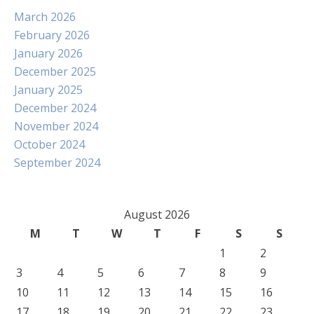
March 2026
February 2026
January 2026
December 2025
January 2025
December 2024
November 2024
October 2024
September 2024
August 2026
M
T
W
T
F
S
S
1
2
3
4
5
6
7
8
9
10
11
12
13
14
15
16
17
18
19
20
21
22
23