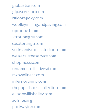
giobastian.com
glpascensori.com
rifloorepoxy.com
woolleymillingandpaving.com
uptonpvd.com
2troublegrill.com
casateranga.com
sticksandstonesstudiooh.com
walkers-treeservice.com
shopmossi.com
untamedcollectivesd.com
mxpwellness.com
infernocanine.com
thepaperhousecollection.com
allisonwillisholley.com
solslite.org
portwayinn.com