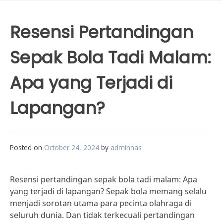
Resensi Pertandingan
Sepak Bola Tadi Malam:
Apa yang Terjadi di
Lapangan?
Posted on
October 24, 2024
by
adminnas
Resensi pertandingan sepak bola tadi malam: Apa
yang terjadi di lapangan? Sepak bola memang selalu
menjadi sorotan utama para pecinta olahraga di
seluruh dunia. Dan tidak terkecuali pertandingan