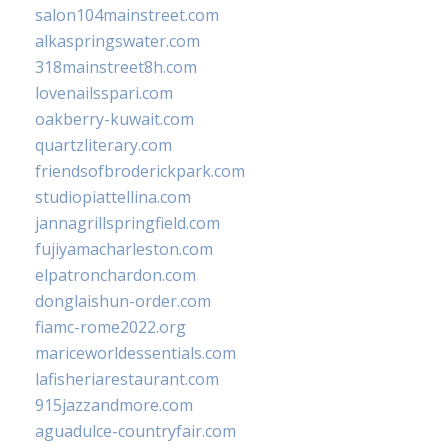
salon104mainstreet.com
alkaspringswater.com
318mainstreet8h.com
lovenailsspari.com
oakberry-kuwait.com
quartzliterary.com
friendsofbroderickpark.com
studiopiattellina.com
jannagrillspringfield.com
fujiyamacharleston.com
elpatronchardon.com
donglaishun-order.com
fiamc-rome2022.org
mariceworldessentials.com
lafisheriarestaurant.com
915jazzandmore.com
aguadulce-countryfair.com