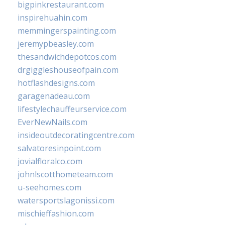
bigpinkrestaurant.com
inspirehuahin.com
memmingerspainting.com
jeremypbeasley.com
thesandwichdepotcos.com
drgiggleshouseofpain.com
hotflashdesigns.com
garagenadeau.com
lifestylechauffeurservice.com
EverNewNails.com
insideoutdecoratingcentre.com
salvatoresinpoint.com
jovialfloralco.com
johnlscotthometeam.com
u-seehomes.com
watersportslagonissi.com
mischieffashion.com