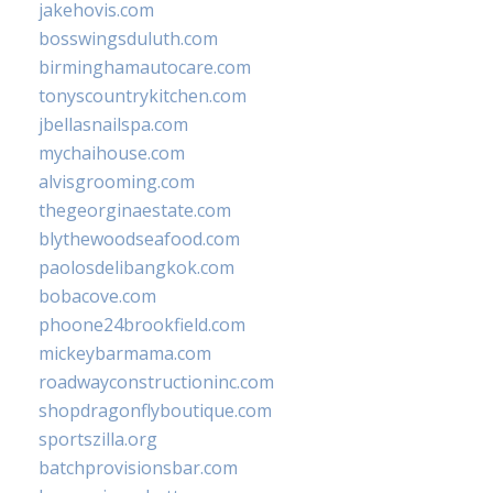
jakehovis.com
bosswingsduluth.com
birminghamautocare.com
tonyscountrykitchen.com
jbellasnailspa.com
mychaihouse.com
alvisgrooming.com
thegeorginaestate.com
blythewoodseafood.com
paolosdelibangkok.com
bobacove.com
phoone24brookfield.com
mickeybarmama.com
roadwayconstructioninc.com
shopdragonflyboutique.com
sportszilla.org
batchprovisionsbar.com