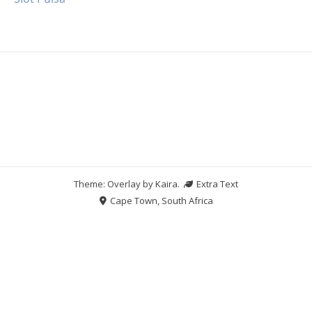
Theme: Overlay by
Kaira
.
Extra Text
Cape Town, South Africa