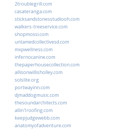
2troublegrill.com
casateranga.com
sticksandstonesstudiooh.com
walkers-treeservice.com
shopmossi.com
untamedcollectivesd.com
mxpwellness.com
infernocanine.com
thepaperhousecollection.com
allisonwillisholley.com
solslite.org
portwayinn.com
djmaddogmusic.com
thesoundarchitects.com
allin1roofing.com
keepjudgewebb.com
anatomyofadventure.com