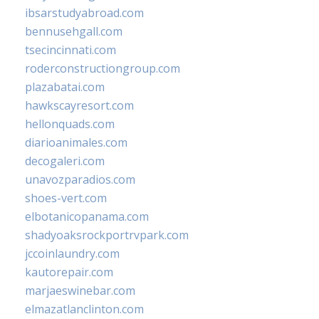
ibsarstudyabroad.com
bennusehgall.com
tsecincinnati.com
roderconstructiongroup.com
plazabatai.com
hawkscayresort.com
hellonquads.com
diarioanimales.com
decogaleri.com
unavozparadios.com
shoes-vert.com
elbotanicopanama.com
shadyoaksrockportrvpark.com
jccoinlaundry.com
kautorepair.com
marjaeswinebar.com
elmazatlanclinton.com