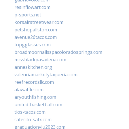
resinflowart.com
p-sports.net
korsairstreetwear.com
petshopallston.com
avenue26tacos.com
topgglasses.com
broadmoornailsspacoloradosprings.com
missblackpasadena.com
anneskitchen.org
valenciamarketytaqueria.com
reefrecordsllc.com
alawaffle.com
aryouthfishing.com
united-basketball.com
tios-tacos.com
cafecito-satx.com
graduacionviu2023.com