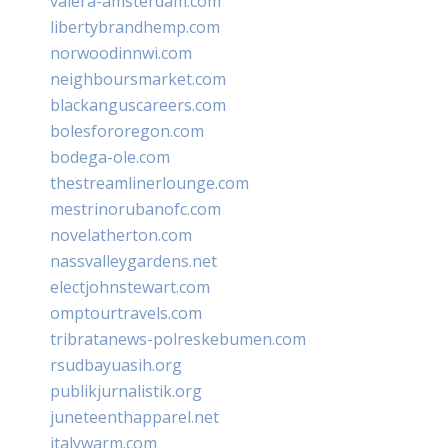
valera-amsterdam.com
libertybrandhemp.com
norwoodinnwi.com
neighboursmarket.com
blackanguscareers.com
bolesfororegon.com
bodega-ole.com
thestreamlinerlounge.com
mestrinorubanofc.com
novelatherton.com
nassvalleygardens.net
electjohnstewart.com
omptourtravels.com
tribratanews-polreskebumen.com
rsudbayuasih.org
publikjurnalistik.org
juneteenthapparel.net
italywarm.com