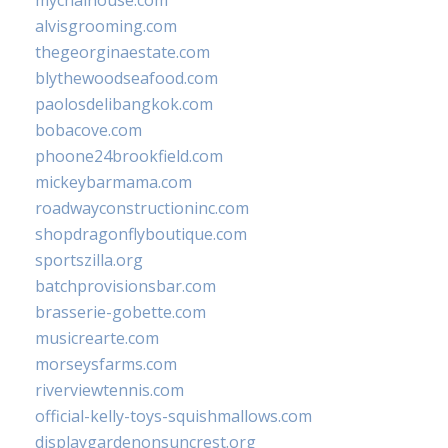
mychaihouse.com
alvisgrooming.com
thegeorginaestate.com
blythewoodseafood.com
paolosdelibangkok.com
bobacove.com
phoone24brookfield.com
mickeybarmama.com
roadwayconstructioninc.com
shopdragonflyboutique.com
sportszilla.org
batchprovisionsbar.com
brasserie-gobette.com
musicrearte.com
morseysfarms.com
riverviewtennis.com
official-kelly-toys-squishmallows.com
displaygardenonsuncrest.org