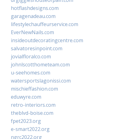
drgiggleshouseofpain.com
hotflashdesigns.com
garagenadeau.com
lifestylechauffeurservice.com
EverNewNails.com
insideoutdecoratingcentre.com
salvatoresinpoint.com
jovialfloralco.com
johnlscotthometeam.com
u-seehomes.com
watersportslagonissi.com
mischieffashion.com
eduwyre.com
retro-interiors.com
theblvd-boise.com
fpet2023.org
e-smart2022.org
ngrc2022.org