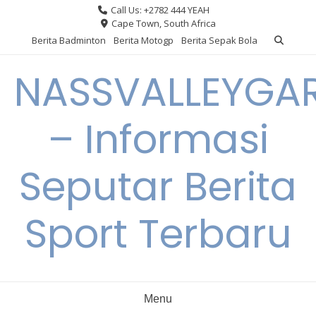
Skip
Call Us: +2782 444 YEAH
to
Cape Town, South Africa
content
Berita Badminton
Berita Motogp
Berita Sepak Bola
NASSVALLEYGA
– Informasi
Seputar Berita
Sport Terbaru
Menu