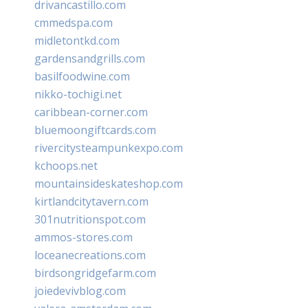
drivancastillo.com
cmmedspa.com
midletontkd.com
gardensandgrills.com
basilfoodwine.com
nikko-tochigi.net
caribbean-corner.com
bluemoongiftcards.com
rivercitysteampunkexpo.com
kchoops.net
mountainsideskateshop.com
kirtlandcitytavern.com
301nutritionspot.com
ammos-stores.com
loceanecreations.com
birdsongridgefarm.com
joiedevivblog.com