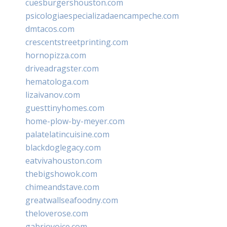
cuesburgershouston.com
psicologiaespecializadaencampeche.com
dmtacos.com
crescentstreetprinting.com
hornopizza.com
driveadragster.com
hematologa.com
lizaivanov.com
guesttinyhomes.com
home-plow-by-meyer.com
palatelatincuisine.com
blackdoglegacy.com
eatvivahouston.com
thebigshowok.com
chimeandstave.com
greatwallseafoodny.com
theloverose.com
gabriovoice.com