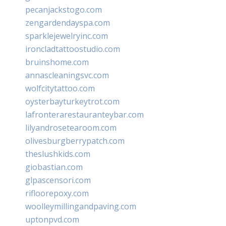
pecanjackstogo.com
zengardendayspa.com
sparklejewelryinc.com
ironcladtattoostudio.com
bruinshome.com
annascleaningsvc.com
wolfcitytattoo.com
oysterbayturkeytrot.com
lafronterarestauranteybar.com
lilyandrosetearoom.com
olivesburgberrypatch.com
theslushkids.com
giobastian.com
glpascensori.com
rifloorepoxy.com
woolleymillingandpaving.com
uptonpvd.com