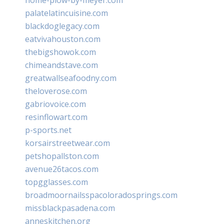
palatelatincuisine.com
blackdoglegacy.com
eatvivahouston.com
thebigshowok.com
chimeandstave.com
greatwallseafoodny.com
theloverose.com
gabriovoice.com
resinflowart.com
p-sports.net
korsairstreetwear.com
petshopallston.com
avenue26tacos.com
topgglasses.com
broadmoornailsspacoloradosprings.com
missblackpasadena.com
anneskitchen.org