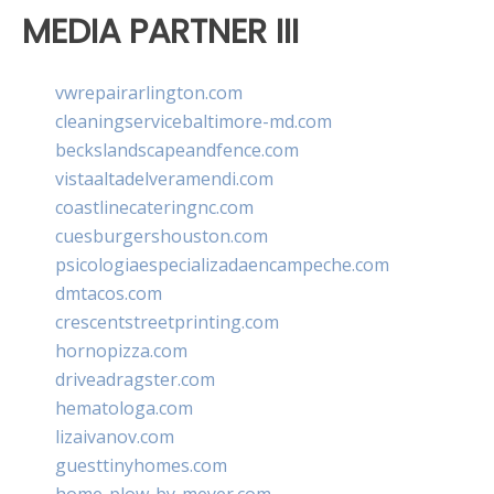
MEDIA PARTNER III
vwrepairarlington.com
cleaningservicebaltimore-md.com
beckslandscapeandfence.com
vistaaltadelveramendi.com
coastlinecateringnc.com
cuesburgershouston.com
psicologiaespecializadaencampeche.com
dmtacos.com
crescentstreetprinting.com
hornopizza.com
driveadragster.com
hematologa.com
lizaivanov.com
guesttinyhomes.com
home-plow-by-meyer.com