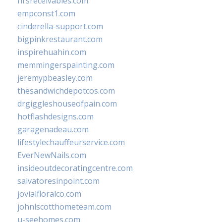
hrsreceivables.com
empconst1.com
cinderella-support.com
bigpinkrestaurant.com
inspirehuahin.com
memmingerspainting.com
jeremypbeasley.com
thesandwichdepotcos.com
drgiggleshouseofpain.com
hotflashdesigns.com
garagenadeau.com
lifestylechauffeurservice.com
EverNewNails.com
insideoutdecoratingcentre.com
salvatoresinpoint.com
jovialfloralco.com
johnlscotthometeam.com
u-seehomes.com