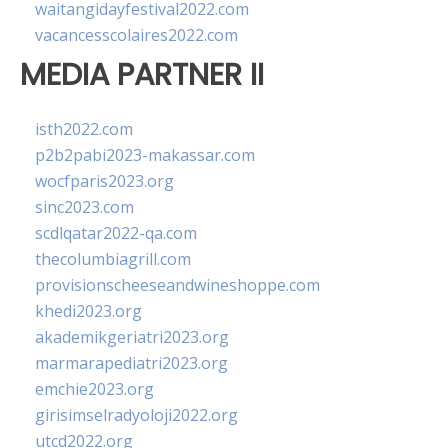
waitangidayfestival2022.com
vacancesscolaires2022.com
MEDIA PARTNER II
isth2022.com
p2b2pabi2023-makassar.com
wocfparis2023.org
sinc2023.com
scdlqatar2022-qa.com
thecolumbiagrill.com
provisionscheeseandwineshoppe.com
khedi2023.org
akademikgeriatri2023.org
marmarapediatri2023.org
emchie2023.org
girisimselradyoloji2022.org
utcd2022.org