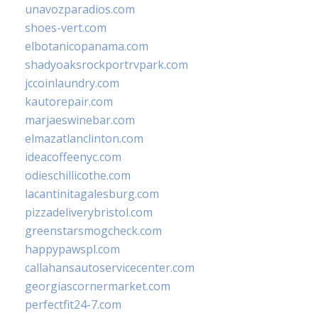
unavozparadios.com
shoes-vert.com
elbotanicopanama.com
shadyoaksrockportrvpark.com
jccoinlaundry.com
kautorepair.com
marjaeswinebar.com
elmazatlanclinton.com
ideacoffeenyc.com
odieschillicothe.com
lacantinitagalesburg.com
pizzadeliverybristol.com
greenstarsmogcheck.com
happypawspl.com
callahansautoservicecenter.com
georgiascornermarket.com
perfectfit24-7.com