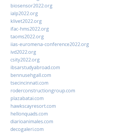
biosensor2022.org
ialp2022.org
klivet2022.org
ifac-hms2022.org
taoms2022.org
iias-euromena-conference2022.org
ivd2022.org
csity2022.org
ibsarstudyabroad.com
bennusehgall.com
tsecincinnati.com
roderconstructiongroup.com
plazabatai.com
hawkscayresort.com
hellonquads.com
diarioanimales.com
decogaleri.com