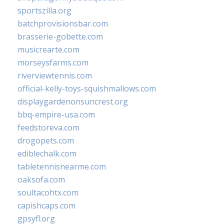
sportszilla.org
batchprovisionsbar.com
brasserie-gobette.com
musicrearte.com
morseysfarms.com
riverviewtennis.com
official-kelly-toys-squishmallows.com
displaygardenonsuncrest.org
bbq-empire-usa.com
feedstoreva.com
drogopets.com
ediblechalk.com
tabletennisnearme.com
oaksofa.com
soultacohtx.com
capishcaps.com
gpsyfl.org