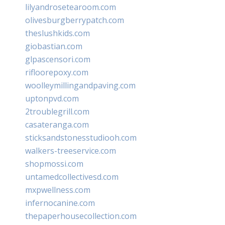
lilyandrosetearoom.com
olivesburgberrypatch.com
theslushkids.com
giobastian.com
glpascensori.com
rifloorepoxy.com
woolleymillingandpaving.com
uptonpvd.com
2troublegrill.com
casateranga.com
sticksandstonesstudiooh.com
walkers-treeservice.com
shopmossi.com
untamedcollectivesd.com
mxpwellness.com
infernocanine.com
thepaperhousecollection.com