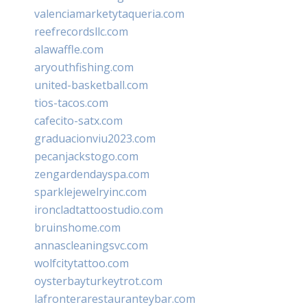
valenciamarketytaqueria.com
reefrecordsllc.com
alawaffle.com
aryouthfishing.com
united-basketball.com
tios-tacos.com
cafecito-satx.com
graduacionviu2023.com
pecanjackstogo.com
zengardendayspa.com
sparklejewelryinc.com
ironcladtattoostudio.com
bruinshome.com
annascleaningsvc.com
wolfcitytattoo.com
oysterbayturkeytrot.com
lafronterarestauranteybar.com