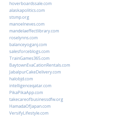
hoverboardssale.com
alaskapolitics.com
stsmp.org
manoelneves.com
mandelaeffectlibrary.com
roselynns.com
balanceyoganj.com
salesforceblogs.com
TrainGames365.com
BaytownEvaCationRentals.com
JabalpurCakeDelivery.com
halobjd.com
intelligenceqatar.com
PikaPikaApp.com
takecareofbusinessdfw.org
HamadaOfJapan.com
VersifyLifestyle.com