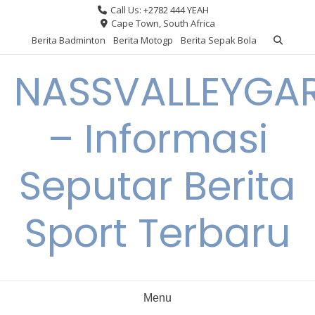
Skip
Call Us: +2782 444 YEAH
to
Cape Town, South Africa
content
Berita Badminton
Berita Motogp
Berita Sepak Bola
NASSVALLEYGA
– Informasi
Seputar Berita
Sport Terbaru
Menu