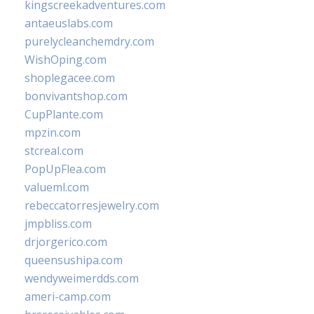
kingscreekadventures.com
antaeuslabs.com
purelycleanchemdry.com
WishOping.com
shoplegacee.com
bonvivantshop.com
CupPlante.com
mpzin.com
stcreal.com
PopUpFlea.com
valueml.com
rebeccatorresjewelry.com
jmpbliss.com
drjorgerico.com
queensushipa.com
wendyweimerdds.com
ameri-camp.com