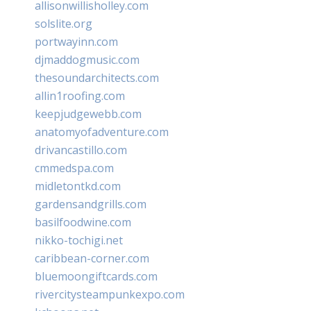
allisonwillisholley.com
solslite.org
portwayinn.com
djmaddogmusic.com
thesoundarchitects.com
allin1roofing.com
keepjudgewebb.com
anatomyofadventure.com
drivancastillo.com
cmmedspa.com
midletontkd.com
gardensandgrills.com
basilfoodwine.com
nikko-tochigi.net
caribbean-corner.com
bluemoongiftcards.com
rivercitysteampunkexpo.com