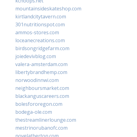
kchoops.net
mountainsideskateshop.com
kirtlandcitytavern.com
301nutritionspot.com
ammos-stores.com
loceanecreations.com
birdsongridgefarm.com
joiedevivblog.com
valera-amsterdam.com
libertybrandhemp.com
norwoodinnwi.com
neighboursmarket.com
blackanguscareers.com
bolesfororegon.com
bodega-ole.com
thestreamlinerlounge.com
mestrinorubanofc.com
novelatherton.com