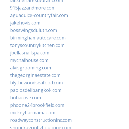
lafisheriarestaurant.com
915jazzandmore.com
aguadulce-countryfair.com
jakehovis.com
bosswingsduluth.com
birminghamautocare.com
tonyscountrykitchen.com
jbellasnailspa.com
mychaihouse.com
alvisgrooming.com
thegeorginaestate.com
blythewoodseafood.com
paolosdelibangkok.com
bobacove.com
phoone24brookfield.com
mickeybarmama.com
roadwayconstructioninc.com
shopdragonflyboutique.com