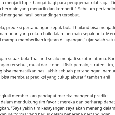
alu menjadi topik hangat bagi para penggemar olahraga. T
ya bermain yang menarik dan kompetitif. Sebelum pertandi
si mengenai hasil pertandingan tersebut.
la, prediksi pertandingan sepak bola Thailand bisa menjadi
kemampuan yang cukup baik dalam bermain sepak bola. Mer
li mampu memberikan kejutan di lapangan,” ujar salah satu 
ngan sepak bola Thailand selalu menjadi sorotan utama. Ba
an tersebut, mulai dari kondisi fisik pemain, strategi tim,
ng bisa memastikan hasil akhir sebuah pertandingan, namu
 bisa membuat prediksi yang cukup akurat,” tambah ahli
ingkali memberikan pendapat mereka mengenai prediksi
as dalam mendukung tim favorit mereka dan berharap dapat
gkan. “Saya yakin tim kesayangan saya akan menang dala
ukkan performa yang bagus dalam beberapa pertandingan