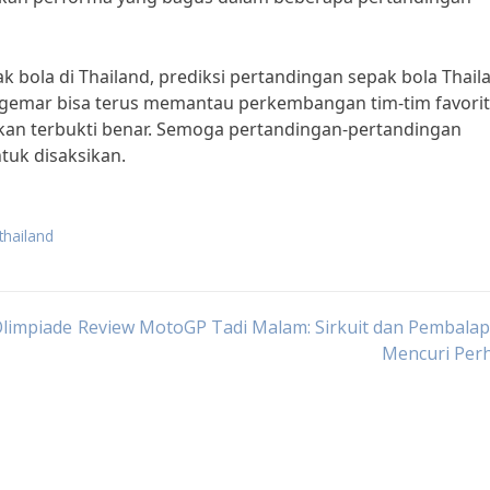
bola di Thailand, prediksi pertandingan sepak bola Thail
nggemar bisa terus memantau perkembangan tim-tim favorit
kan terbukti benar. Semoga pertandingan-pertandingan
tuk disaksikan.
thailand
Olimpiade
Review MotoGP Tadi Malam: Sirkuit dan Pembala
Mencuri Perh