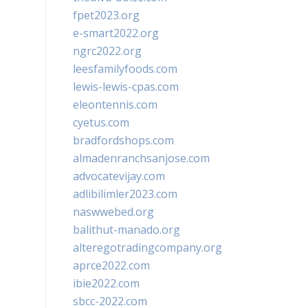
fpet2023.org
e-smart2022.org
ngrc2022.org
leesfamilyfoods.com
lewis-lewis-cpas.com
eleontennis.com
cyetus.com
bradfordshops.com
almadenranchsanjose.com
advocatevijay.com
adlibilimler2023.com
naswwebed.org
balithut-manado.org
alteregotradingcompany.org
aprce2022.com
ibie2022.com
sbcc-2022.com