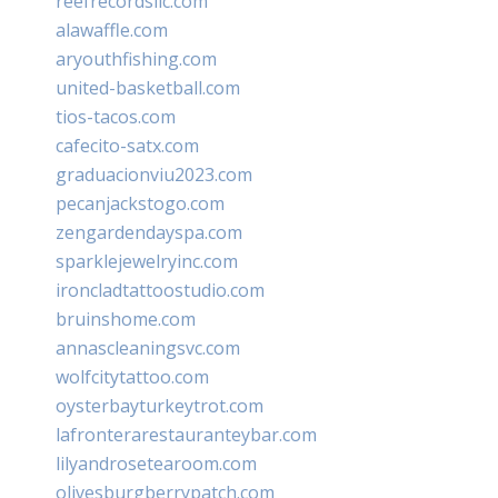
reefrecordsllc.com
alawaffle.com
aryouthfishing.com
united-basketball.com
tios-tacos.com
cafecito-satx.com
graduacionviu2023.com
pecanjackstogo.com
zengardendayspa.com
sparklejewelryinc.com
ironcladtattoostudio.com
bruinshome.com
annascleaningsvc.com
wolfcitytattoo.com
oysterbayturkeytrot.com
lafronterarestauranteybar.com
lilyandrosetearoom.com
olivesburgberrypatch.com