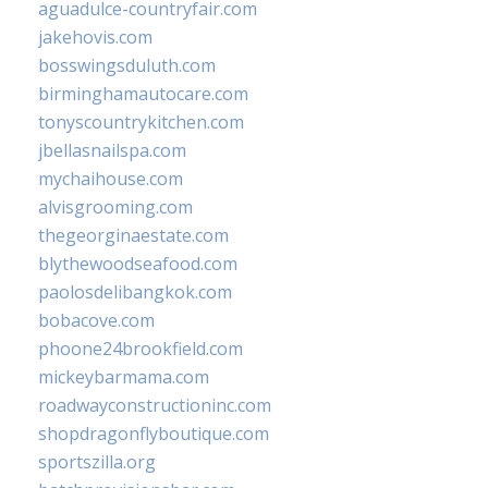
aguadulce-countryfair.com
jakehovis.com
bosswingsduluth.com
birminghamautocare.com
tonyscountrykitchen.com
jbellasnailspa.com
mychaihouse.com
alvisgrooming.com
thegeorginaestate.com
blythewoodseafood.com
paolosdelibangkok.com
bobacove.com
phoone24brookfield.com
mickeybarmama.com
roadwayconstructioninc.com
shopdragonflyboutique.com
sportszilla.org