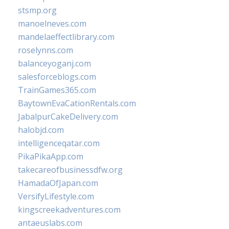
stsmp.org
manoelneves.com
mandelaeffectlibrary.com
roselynns.com
balanceyoganj.com
salesforceblogs.com
TrainGames365.com
BaytownEvaCationRentals.com
JabalpurCakeDelivery.com
halobjd.com
intelligenceqatar.com
PikaPikaApp.com
takecareofbusinessdfw.org
HamadaOfJapan.com
VersifyLifestyle.com
kingscreekadventures.com
antaeuslabs.com