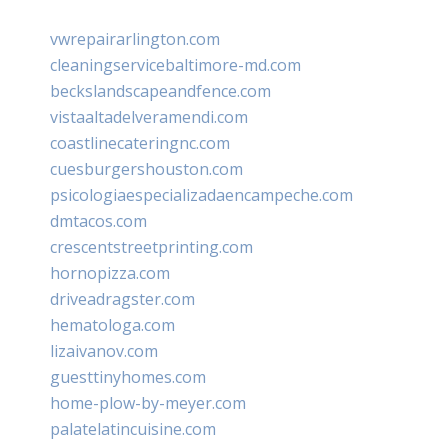
vwrepairarlington.com
cleaningservicebaltimore-md.com
beckslandscapeandfence.com
vistaaltadelveramendi.com
coastlinecateringnc.com
cuesburgershouston.com
psicologiaespecializadaencampeche.com
dmtacos.com
crescentstreetprinting.com
hornopizza.com
driveadragster.com
hematologa.com
lizaivanov.com
guesttinyhomes.com
home-plow-by-meyer.com
palatelatincuisine.com