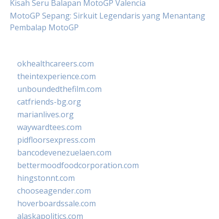
Kisah Seru Balapan MotoGP Valencia
MotoGP Sepang: Sirkuit Legendaris yang Menantang
Pembalap MotoGP
okhealthcareers.com
theintexperience.com
unboundedthefilm.com
catfriends-bg.org
marianlives.org
waywardtees.com
pidfloorsexpress.com
bancodevenezuelaen.com
bettermoodfoodcorporation.com
hingstonnt.com
chooseagender.com
hoverboardssale.com
alaskapolitics.com