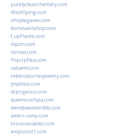
purelycleanchemdry.com
WishOping.com
shoplegacee.com
bonvivantshop.com
CupPlante.com
mpzin.com
stcreal.com
PopUpFlea.com
valueml.com
rebeccatorresjewelry.com
jmpbliss.com
drjorgerico.com
queensushipa.com
wendyweimerdds.com
ameri-camp.com
hrsreceivables.com
empconst1.com