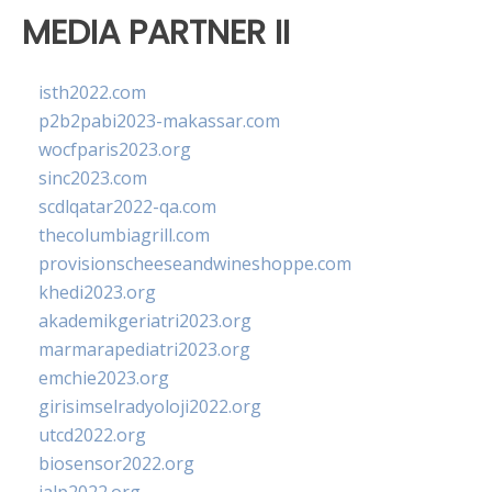
MEDIA PARTNER II
isth2022.com
p2b2pabi2023-makassar.com
wocfparis2023.org
sinc2023.com
scdlqatar2022-qa.com
thecolumbiagrill.com
provisionscheeseandwineshoppe.com
khedi2023.org
akademikgeriatri2023.org
marmarapediatri2023.org
emchie2023.org
girisimselradyoloji2022.org
utcd2022.org
biosensor2022.org