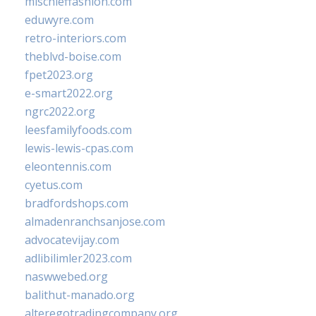
mischieffashion.com
eduwyre.com
retro-interiors.com
theblvd-boise.com
fpet2023.org
e-smart2022.org
ngrc2022.org
leesfamilyfoods.com
lewis-lewis-cpas.com
eleontennis.com
cyetus.com
bradfordshops.com
almadenranchsanjose.com
advocatevijay.com
adlibilimler2023.com
naswwebed.org
balithut-manado.org
alteregotradingcompany.org