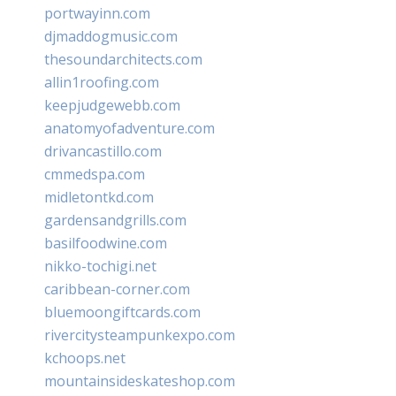
portwayinn.com
djmaddogmusic.com
thesoundarchitects.com
allin1roofing.com
keepjudgewebb.com
anatomyofadventure.com
drivancastillo.com
cmmedspa.com
midletontkd.com
gardensandgrills.com
basilfoodwine.com
nikko-tochigi.net
caribbean-corner.com
bluemoongiftcards.com
rivercitysteampunkexpo.com
kchoops.net
mountainsideskateshop.com