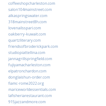
coffeeshopcharleston.com
salon104mainstreet.com
alkaspringswater.com
318mainstreet8h.com
lovenailsspari.com
oakberry-kuwait.com
quartzliterary.com
friendsofbroderickpark.com
studiopiattellina.com
jannagrillspringfield.com
fujiyamacharleston.com
elpatronchardon.com
donglaishun-order.com
fiamc-rome2022.org
mariceworldessentials.com
lafisheriarestaurant.com
915jazzandmore.com