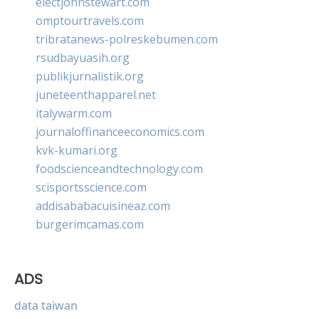
electjohnstewart.com
omptourtravels.com
tribratanews-polreskebumen.com
rsudbayuasih.org
publikjurnalistik.org
juneteenthapparel.net
italywarm.com
journaloffinanceeconomics.com
kvk-kumari.org
foodscienceandtechnology.com
scisportsscience.com
addisababacuisineaz.com
burgerimcamas.com
ADS
data taiwan