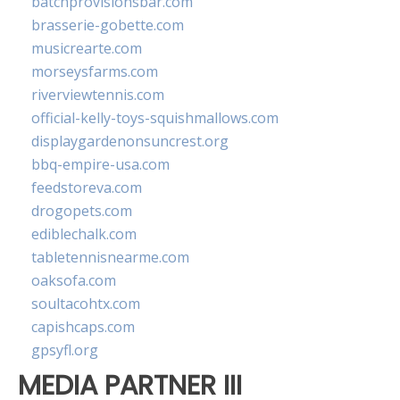
batchprovisionsbar.com
brasserie-gobette.com
musicrearte.com
morseysfarms.com
riverviewtennis.com
official-kelly-toys-squishmallows.com
displaygardenonsuncrest.org
bbq-empire-usa.com
feedstoreva.com
drogopets.com
ediblechalk.com
tabletennisnearme.com
oaksofa.com
soultacohtx.com
capishcaps.com
gpsyfl.org
MEDIA PARTNER III