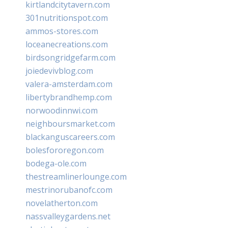
kirtlandcitytavern.com
301nutritionspot.com
ammos-stores.com
loceanecreations.com
birdsongridgefarm.com
joiedevivblog.com
valera-amsterdam.com
libertybrandhemp.com
norwoodinnwi.com
neighboursmarket.com
blackanguscareers.com
bolesfororegon.com
bodega-ole.com
thestreamlinerlounge.com
mestrinorubanofc.com
novelatherton.com
nassvalleygardens.net