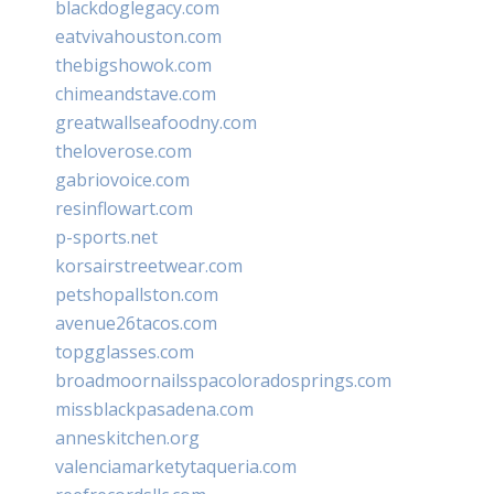
blackdoglegacy.com
eatvivahouston.com
thebigshowok.com
chimeandstave.com
greatwallseafoodny.com
theloverose.com
gabriovoice.com
resinflowart.com
p-sports.net
korsairstreetwear.com
petshopallston.com
avenue26tacos.com
topgglasses.com
broadmoornailsspacoloradosprings.com
missblackpasadena.com
anneskitchen.org
valenciamarketytaqueria.com