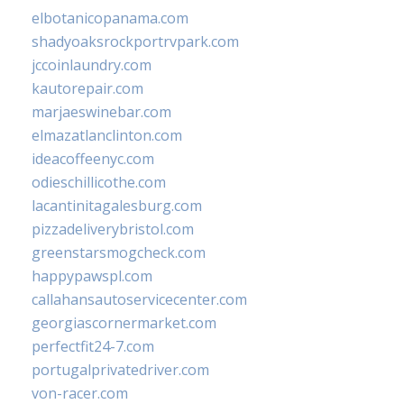
elbotanicopanama.com
shadyoaksrockportrvpark.com
jccoinlaundry.com
kautorepair.com
marjaeswinebar.com
elmazatlanclinton.com
ideacoffeenyc.com
odieschillicothe.com
lacantinitagalesburg.com
pizzadeliverybristol.com
greenstarsmogcheck.com
happypawspl.com
callahansautoservicecenter.com
georgiascornermarket.com
perfectfit24-7.com
portugalprivatedriver.com
von-racer.com