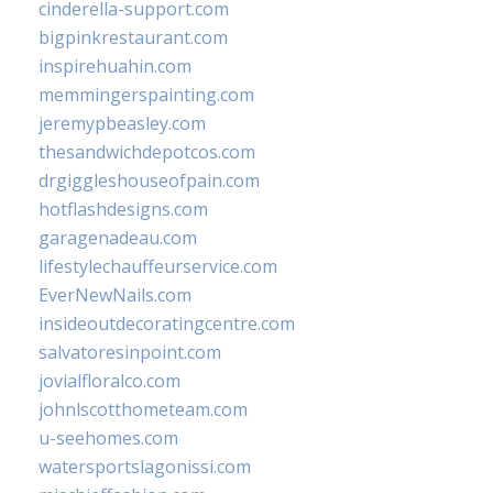
cinderella-support.com
bigpinkrestaurant.com
inspirehuahin.com
memmingerspainting.com
jeremypbeasley.com
thesandwichdepotcos.com
drgiggleshouseofpain.com
hotflashdesigns.com
garagenadeau.com
lifestylechauffeurservice.com
EverNewNails.com
insideoutdecoratingcentre.com
salvatoresinpoint.com
jovialfloralco.com
johnlscotthometeam.com
u-seehomes.com
watersportslagonissi.com