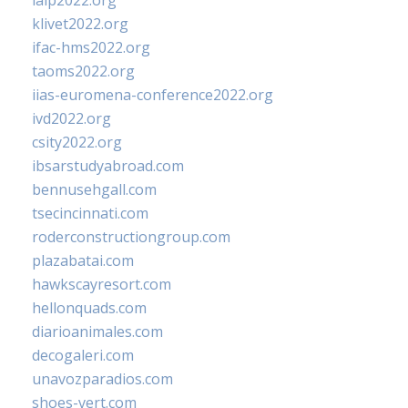
ialp2022.org
klivet2022.org
ifac-hms2022.org
taoms2022.org
iias-euromena-conference2022.org
ivd2022.org
csity2022.org
ibsarstudyabroad.com
bennusehgall.com
tsecincinnati.com
roderconstructiongroup.com
plazabatai.com
hawkscayresort.com
hellonquads.com
diarioanimales.com
decogaleri.com
unavozparadios.com
shoes-vert.com