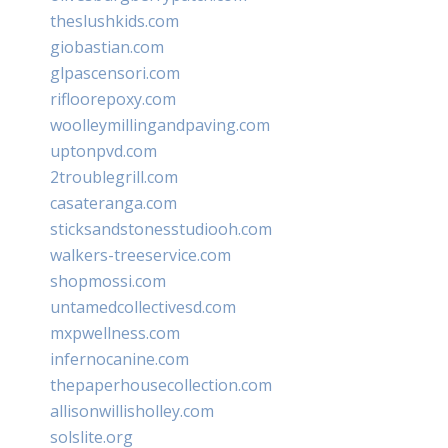
theslushkids.com
giobastian.com
glpascensori.com
rifloorepoxy.com
woolleymillingandpaving.com
uptonpvd.com
2troublegrill.com
casateranga.com
sticksandstonesstudiooh.com
walkers-treeservice.com
shopmossi.com
untamedcollectivesd.com
mxpwellness.com
infernocanine.com
thepaperhousecollection.com
allisonwillisholley.com
solslite.org