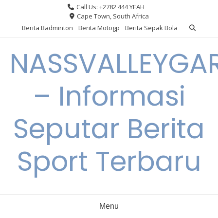
Skip
Call Us: +2782 444 YEAH
to
Cape Town, South Africa
content
Berita Badminton
Berita Motogp
Berita Sepak Bola
NASSVALLEYGA
– Informasi
Seputar Berita
Sport Terbaru
Menu