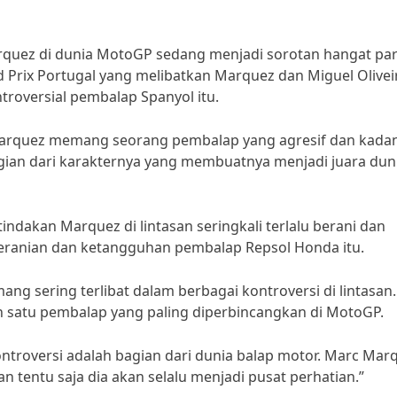
rquez di dunia MotoGP sedang menjadi sorotan hangat pa
 Prix Portugal yang melibatkan Marquez dan Miguel Olivei
troversial pembalap Spanyol itu.
Marquez memang seorang pembalap yang agresif dan kada
agian dari karakternya yang membuatnya menjadi juara dun
akan Marquez di lintasan seringkali terlalu berani dan
eranian dan ketangguhan pembalap Repsol Honda itu.
g sering terlibat dalam berbagai kontroversi di lintasan.
h satu pembalap yang paling diperbincangkan di MotoGP.
ontroversi adalah bagian dari dunia balap motor. Marc Mar
an tentu saja dia akan selalu menjadi pusat perhatian.”