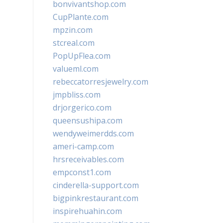
bonvivantshop.com
CupPlante.com
mpzin.com
stcreal.com
PopUpFlea.com
valueml.com
rebeccatorresjewelry.com
jmpbliss.com
drjorgerico.com
queensushipa.com
wendyweimerdds.com
ameri-camp.com
hrsreceivables.com
empconst1.com
cinderella-support.com
bigpinkrestaurant.com
inspirehuahin.com