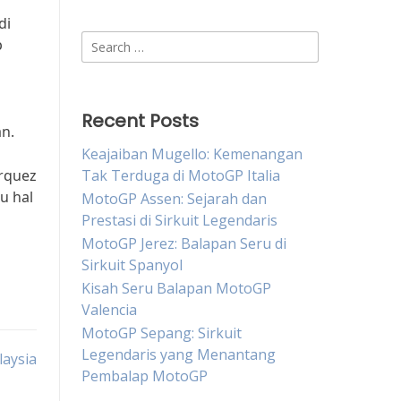
di
Search
p
for:
Recent Posts
an.
Keajaiban Mugello: Kemenangan
rquez
Tak Terduga di MotoGP Italia
u hal
MotoGP Assen: Sejarah dan
Prestasi di Sirkuit Legendaris
MotoGP Jerez: Balapan Seru di
Sirkuit Spanyol
Kisah Seru Balapan MotoGP
Valencia
MotoGP Sepang: Sirkuit
Legendaris yang Menantang
aysia
Pembalap MotoGP