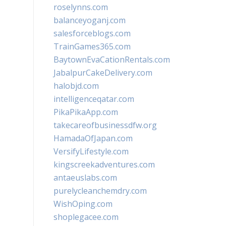
roselynns.com
balanceyoganj.com
salesforceblogs.com
TrainGames365.com
BaytownEvaCationRentals.com
JabalpurCakeDelivery.com
halobjd.com
intelligenceqatar.com
PikaPikaApp.com
takecareofbusinessdfw.org
HamadaOfJapan.com
VersifyLifestyle.com
kingscreekadventures.com
antaeuslabs.com
purelycleanchemdry.com
WishOping.com
shoplegacee.com