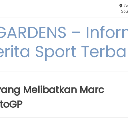
Ca
Sou
ARDENS – Infor
erita Sport Terba
 yang Melibatkan Marc
otoGP