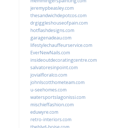
memmingerspainting.com
jeremypbeasley.com
thesandwichdepotcos.com
drgiggleshouseofpain.com
hotflashdesigns.com
garagenadeau.com
lifestylechauffeurservice.com
EverNewNails.com
insideoutdecoratingcentre.com
salvatoresinpoint.com
jovialfloralco.com
johnlscotthometeam.com
u-seehomes.com
watersportslagonissi.com
mischieffashion.com
eduwyre.com
retro-interiors.com
theblvd-boise.com