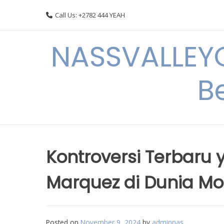
Skip
Call Us: +2782 444 YEAH
to
content
NASSVALLEYG
B
Kontroversi Terbaru
Marquez di Dunia M
Posted on
November 9, 2024
by
adminnas