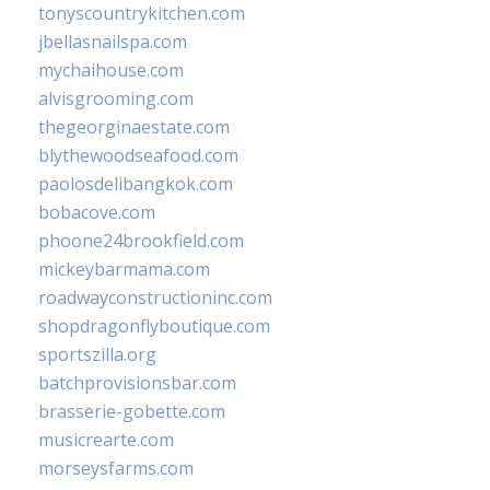
tonyscountrykitchen.com
jbellasnailspa.com
mychaihouse.com
alvisgrooming.com
thegeorginaestate.com
blythewoodseafood.com
paolosdelibangkok.com
bobacove.com
phoone24brookfield.com
mickeybarmama.com
roadwayconstructioninc.com
shopdragonflyboutique.com
sportszilla.org
batchprovisionsbar.com
brasserie-gobette.com
musicrearte.com
morseysfarms.com