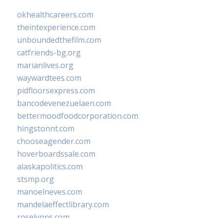
okhealthcareers.com
theintexperience.com
unboundedthefilm.com
catfriends-bg.org
marianlives.org
waywardtees.com
pidfloorsexpress.com
bancodevenezuelaen.com
bettermoodfoodcorporation.com
hingstonnt.com
chooseagender.com
hoverboardssale.com
alaskapolitics.com
stsmp.org
manoelneves.com
mandelaeffectlibrary.com
roselynns.com