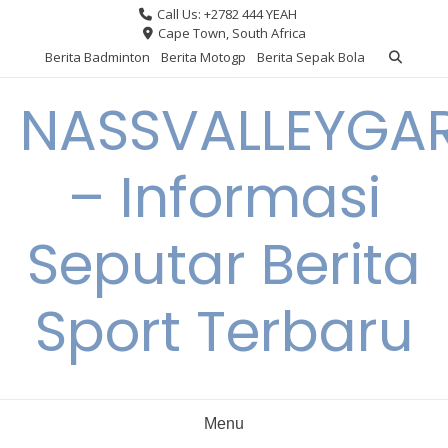
Skip
Call Us: +2782 444 YEAH
to
Cape Town, South Africa
content
Berita Badminton
Berita Motogp
Berita Sepak Bola
NASSVALLEYGA
– Informasi
Seputar Berita
Sport Terbaru
Menu