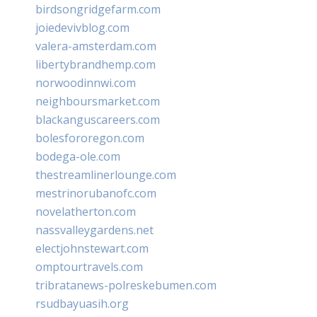
birdsongridgefarm.com
joiedevivblog.com
valera-amsterdam.com
libertybrandhemp.com
norwoodinnwi.com
neighboursmarket.com
blackanguscareers.com
bolesfororegon.com
bodega-ole.com
thestreamlinerlounge.com
mestrinorubanofc.com
novelatherton.com
nassvalleygardens.net
electjohnstewart.com
omptourtravels.com
tribratanews-polreskebumen.com
rsudbayuasih.org