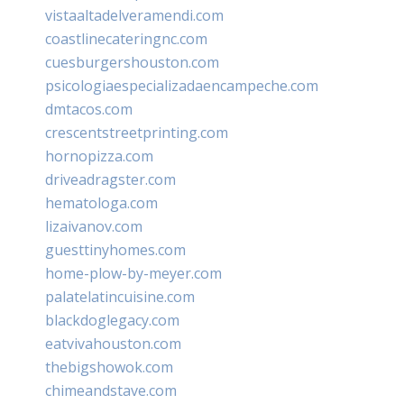
vistaaltadelveramendi.com
coastlinecateringnc.com
cuesburgershouston.com
psicologiaespecializadaencampeche.com
dmtacos.com
crescentstreetprinting.com
hornopizza.com
driveadragster.com
hematologa.com
lizaivanov.com
guesttinyhomes.com
home-plow-by-meyer.com
palatelatincuisine.com
blackdoglegacy.com
eatvivahouston.com
thebigshowok.com
chimeandstave.com