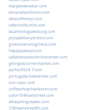
marjaeswinebar.com
elmazatlanclinton.com
ideacoffeenyc.com
odieschillicothe.com
lacantinitagalesburg.com
pizzadeliverybristol.com
greenstarsmogcheck.com
happypawspl.com
callahansautoservicecenter.com
georgiascornermarket.com
perfectfit24-7.com
portugalprivatedriver.com
von-racer.com
coffeeshopcharleston.com
salon104mainstreet.com
alkaspringswater.com
318mainstreet8h.com