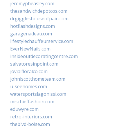
jeremypbeasley.com
thesandwichdepotcos.com
drgiggleshouseofpain.com
hotflashdesigns.com
garagenadeau.com
lifestylechauffeurservice.com
EverNewNails.com
insideoutdecoratingcentre.com
salvatoresinpoint.com
jovialfloralco.com
johnlscotthometeam.com
u-seehomes.com
watersportslagonissi.com
mischieffashion.com
eduwyre.com
retro-interiors.com
theblvd-boise.com