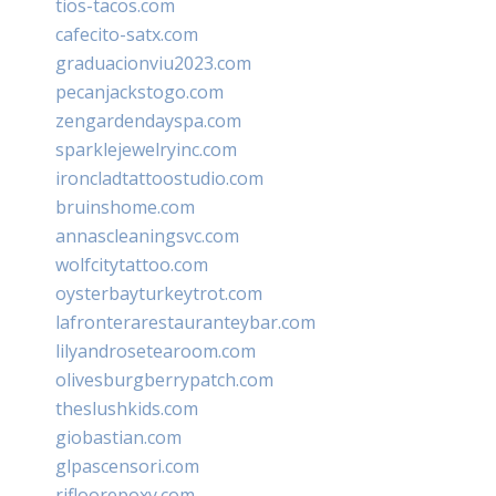
tios-tacos.com
cafecito-satx.com
graduacionviu2023.com
pecanjackstogo.com
zengardendayspa.com
sparklejewelryinc.com
ironcladtattoostudio.com
bruinshome.com
annascleaningsvc.com
wolfcitytattoo.com
oysterbayturkeytrot.com
lafronterarestauranteybar.com
lilyandrosetearoom.com
olivesburgberrypatch.com
theslushkids.com
giobastian.com
glpascensori.com
rifloorepoxy.com