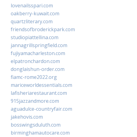
lovenailsspari.com
oakberry-kuwait.com
quartzliterary.com
friendsofbroderickpark.com
studiopiattellina.com
jannagrillspringfield.com
fujiyamacharleston.com
elpatronchardon.com
donglaishun-order.com
fiamc-rome2022.org
mariceworldessentials.com
lafisheriarestaurant.com
915jazzandmore.com
aguadulce-countryfair.com
jakehovis.com
bosswingsduluth.com
birminghamautocare.com