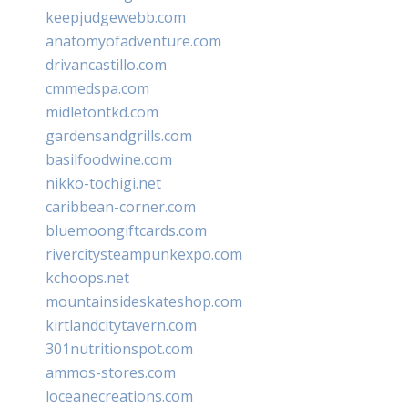
keepjudgewebb.com
anatomyofadventure.com
drivancastillo.com
cmmedspa.com
midletontkd.com
gardensandgrills.com
basilfoodwine.com
nikko-tochigi.net
caribbean-corner.com
bluemoongiftcards.com
rivercitysteampunkexpo.com
kchoops.net
mountainsideskateshop.com
kirtlandcitytavern.com
301nutritionspot.com
ammos-stores.com
loceanecreations.com