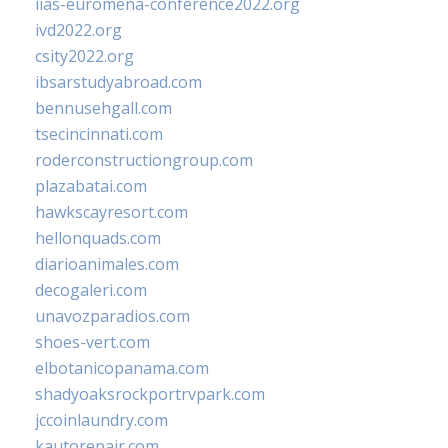
iias-euromena-conference2022.org
ivd2022.org
csity2022.org
ibsarstudyabroad.com
bennusehgall.com
tsecincinnati.com
roderconstructiongroup.com
plazabatai.com
hawkscayresort.com
hellonquads.com
diarioanimales.com
decogaleri.com
unavozparadios.com
shoes-vert.com
elbotanicopanama.com
shadyoaksrockportrvpark.com
jccoinlaundry.com
kautorepair.com