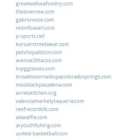
greatwallseafoodny.com
theloverose.com
gabriovoice.com
resinflowart.com
p-sports.net
korsairstreetwear.com
petshopallston.com
avenue26tacos.com
topgglasses.com
broadmoornailsspacoloradosprings.com
missblackpasadena.com
anneskitchen.org
valenciamarketytaqueria.com
reefrecordsllc.com
alawaffle.com
aryouthfishing.com
united-basketball.com