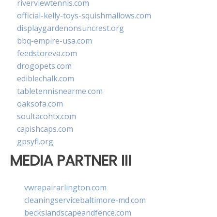
riverviewtennis.com
official-kelly-toys-squishmallows.com
displaygardenonsuncrest.org
bbq-empire-usa.com
feedstoreva.com
drogopets.com
ediblechalk.com
tabletennisnearme.com
oaksofa.com
soultacohtx.com
capishcaps.com
gpsyfl.org
MEDIA PARTNER III
vwrepairarlington.com
cleaningservicebaltimore-md.com
beckslandscapeandfence.com