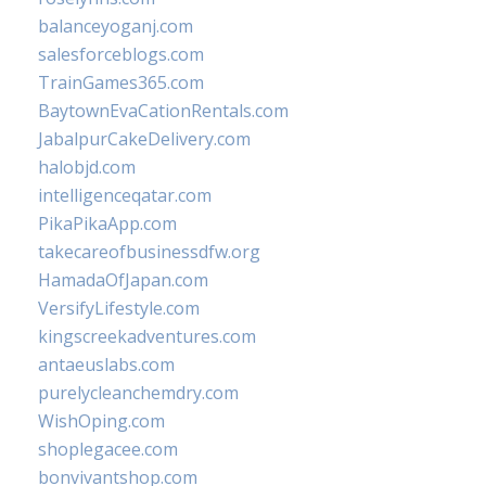
balanceyoganj.com
salesforceblogs.com
TrainGames365.com
BaytownEvaCationRentals.com
JabalpurCakeDelivery.com
halobjd.com
intelligenceqatar.com
PikaPikaApp.com
takecareofbusinessdfw.org
HamadaOfJapan.com
VersifyLifestyle.com
kingscreekadventures.com
antaeuslabs.com
purelycleanchemdry.com
WishOping.com
shoplegacee.com
bonvivantshop.com