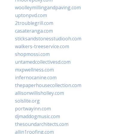
woolleymillingandpaving.com
uptonpvd.com
2troublegrill.com
casateranga.com
sticksandstonesstudiooh.com
walkers-treeservice.com
shopmossi.com
untamedcollectivesd.com
mxpwellness.com
infernocanine.com
thepaperhousecollection.com
allisonwillisholley.com
solslite.org
portwayinn.com
djmaddogmusic.com
thesoundarchitects.com
allin1roofing.com