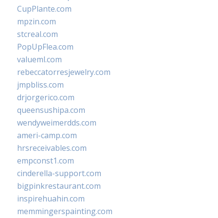
CupPlante.com
mpzin.com
stcreal.com
PopUpFlea.com
valueml.com
rebeccatorresjewelry.com
jmpbliss.com
drjorgerico.com
queensushipa.com
wendyweimerdds.com
ameri-camp.com
hrsreceivables.com
empconst1.com
cinderella-support.com
bigpinkrestaurant.com
inspirehuahin.com
memmingerspainting.com