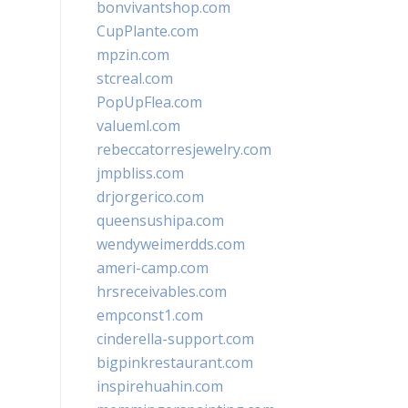
bonvivantshop.com
CupPlante.com
mpzin.com
stcreal.com
PopUpFlea.com
valueml.com
rebeccatorresjewelry.com
jmpbliss.com
drjorgerico.com
queensushipa.com
wendyweimerdds.com
ameri-camp.com
hrsreceivables.com
empconst1.com
cinderella-support.com
bigpinkrestaurant.com
inspirehuahin.com