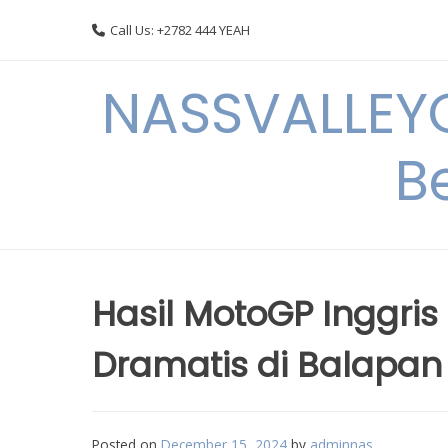
Skip
Call Us: +2782 444 YEAH
to
content
NASSVALLEYG
B
Hasil MotoGP Inggri
Dramatis di Balapan 
Posted on
December 15, 2024
by
adminnas