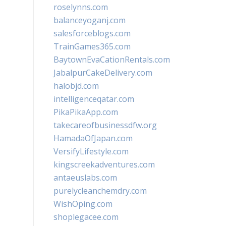
roselynns.com
balanceyoganj.com
salesforceblogs.com
TrainGames365.com
BaytownEvaCationRentals.com
JabalpurCakeDelivery.com
halobjd.com
intelligenceqatar.com
PikaPikaApp.com
takecareofbusinessdfw.org
HamadaOfJapan.com
VersifyLifestyle.com
kingscreekadventures.com
antaeuslabs.com
purelycleanchemdry.com
WishOping.com
shoplegacee.com