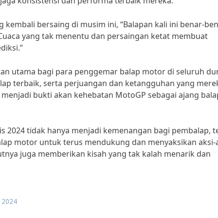
jaga konsistensi dan performa terbaik mereka.
kembali bersaing di musim ini, “Balapan kali ini benar-be
. Cuaca yang tak menentu dan persaingan ketat membuat
diksi.”
tan utama bagi para penggemar balap motor di seluruh dun
ap terbaik, serta perjuangan dan ketangguhan yang mere
, menjadi bukti akan kehebatan MotoGP sebagai ajang bala
is 2024 tidak hanya menjadi kemenangan bagi pembalap, t
balap motor untuk terus mendukung dan menyaksikan aksi-
kutnya juga memberikan kisah yang tak kalah menarik dan
s 2024