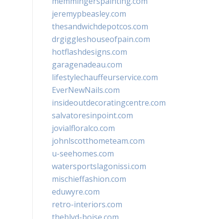
memmingerspainting.com
jeremypbeasley.com
thesandwichdepotcos.com
drgiggleshouseofpain.com
hotflashdesigns.com
garagenadeau.com
lifestylechauffeurservice.com
EverNewNails.com
insideoutdecoratingcentre.com
salvatoresinpoint.com
jovialfloralco.com
johnlscotthometeam.com
u-seehomes.com
watersportslagonissi.com
mischieffashion.com
eduwyre.com
retro-interiors.com
theblvd-boise.com