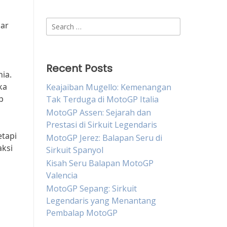
Search
nar
for:
Recent Posts
ia.
ka
Keajaiban Mugello: Kemenangan
p
Tak Terduga di MotoGP Italia
MotoGP Assen: Sejarah dan
Prestasi di Sirkuit Legendaris
etapi
MotoGP Jerez: Balapan Seru di
aksi
Sirkuit Spanyol
Kisah Seru Balapan MotoGP
Valencia
MotoGP Sepang: Sirkuit
Legendaris yang Menantang
Pembalap MotoGP