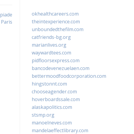
okhealthcareers.com
mpiade
theintexperience.com
Paris
unboundedthefilm.com
catfriends-bg.org
marianlives.org
waywardtees.com
pidfloorsexpress.com
bancodevenezuelaen.com
bettermoodfoodcorporation.com
hingstonnt.com
chooseagender.com
hoverboardssale.com
alaskapolitics.com
stsmp.org
manoelneves.com
mandelaeffectlibrary.com