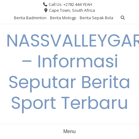
Skip
Call Us: +2782 444 YEAH
to
Cape Town, South Africa
content
Berita Badminton
Berita Motogp
Berita Sepak Bola
NASSVALLEYGA
– Informasi
Seputar Berita
Sport Terbaru
Menu