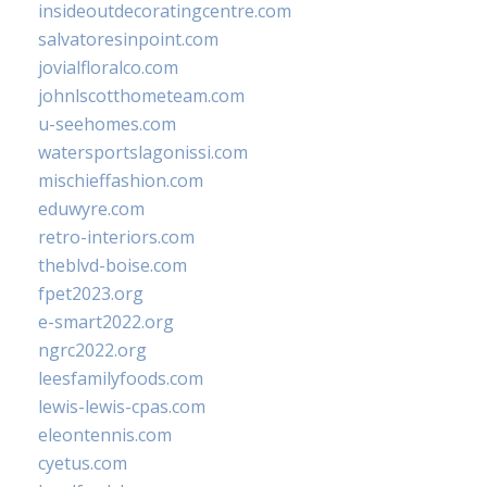
insideoutdecoratingcentre.com
salvatoresinpoint.com
jovialfloralco.com
johnlscotthometeam.com
u-seehomes.com
watersportslagonissi.com
mischieffashion.com
eduwyre.com
retro-interiors.com
theblvd-boise.com
fpet2023.org
e-smart2022.org
ngrc2022.org
leesfamilyfoods.com
lewis-lewis-cpas.com
eleontennis.com
cyetus.com