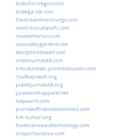
bolesfororegon.com
bodega-ole.com
thestreamlinerlounge.com
mestrinorubanofc.com
novelatherton.com
nassvalleygardens.net
electjohnstewart.com
omptourtravels.com
tribratanews-polreskebumen.com
rsudbayuasih.org
publikjurnalistik.org
juneteenthapparel.net
italywarm.com
journaloffinanceeconomics.com
kvk-kumari.org
foodscienceandtechnology.com
scisportsscience.com