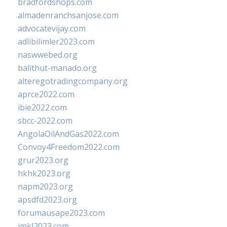
bradfordshops.com
almadenranchsanjose.com
advocatevijay.com
adlibilimler2023.com
naswwebed.org
balithut-manado.org
alteregotradingcompany.org
aprce2022.com
ibie2022.com
sbcc-2022.com
AngolaOilAndGas2022.com
Convoy4Freedom2022.com
grur2023.org
hkhk2023.org
napm2023.org
apsdfd2023.org
forumausape2023.com
imkl2023.com