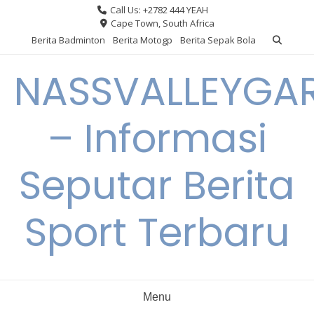
Skip
Call Us: +2782 444 YEAH
to
Cape Town, South Africa
content
Berita Badminton
Berita Motogp
Berita Sepak Bola
NASSVALLEYGA
– Informasi
Seputar Berita
Sport Terbaru
Menu