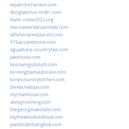
elpatronchardon.com
donglaishun-order.com
fiamc-rome2022.org
mariceworldessentials.com
lafisheriarestaurant.com
915jazzandmore.com
aguadulce-countryfair.com
jakehovis.com
bosswingsduluth.com
birminghamautocare.com
tonyscountrykitchen.com
jbellasnailspa.com
mychaihouse.com
alvisgrooming.com
thegeorginaestate.com
blythewoodseafood.com
paolosdelibangkok.com