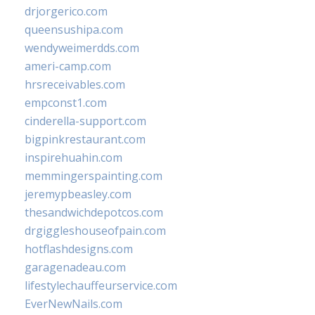
drjorgerico.com
queensushipa.com
wendyweimerdds.com
ameri-camp.com
hrsreceivables.com
empconst1.com
cinderella-support.com
bigpinkrestaurant.com
inspirehuahin.com
memmingerspainting.com
jeremypbeasley.com
thesandwichdepotcos.com
drgiggleshouseofpain.com
hotflashdesigns.com
garagenadeau.com
lifestylechauffeurservice.com
EverNewNails.com