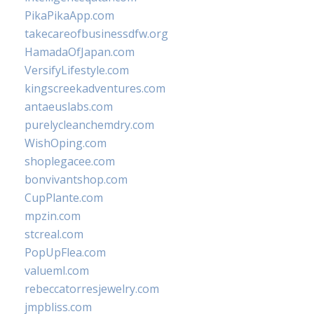
PikaPikaApp.com
takecareofbusinessdfw.org
HamadaOfJapan.com
VersifyLifestyle.com
kingscreekadventures.com
antaeuslabs.com
purelycleanchemdry.com
WishOping.com
shoplegacee.com
bonvivantshop.com
CupPlante.com
mpzin.com
stcreal.com
PopUpFlea.com
valueml.com
rebeccatorresjewelry.com
jmpbliss.com