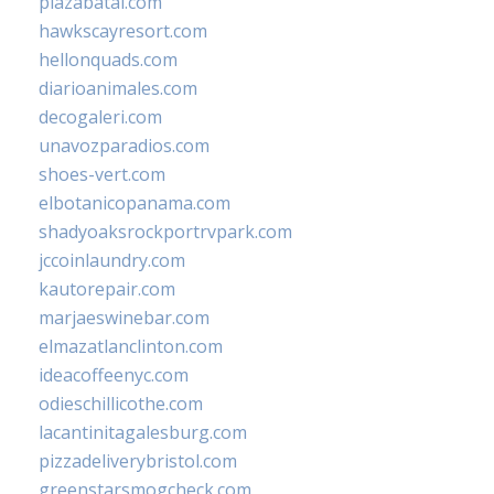
plazabatai.com
hawkscayresort.com
hellonquads.com
diarioanimales.com
decogaleri.com
unavozparadios.com
shoes-vert.com
elbotanicopanama.com
shadyoaksrockportrvpark.com
jccoinlaundry.com
kautorepair.com
marjaeswinebar.com
elmazatlanclinton.com
ideacoffeenyc.com
odieschillicothe.com
lacantinitagalesburg.com
pizzadeliverybristol.com
greenstarsmogcheck.com