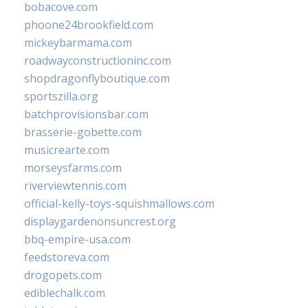
bobacove.com
phoone24brookfield.com
mickeybarmama.com
roadwayconstructioninc.com
shopdragonflyboutique.com
sportszilla.org
batchprovisionsbar.com
brasserie-gobette.com
musicrearte.com
morseysfarms.com
riverviewtennis.com
official-kelly-toys-squishmallows.com
displaygardenonsuncrest.org
bbq-empire-usa.com
feedstoreva.com
drogopets.com
ediblechalk.com