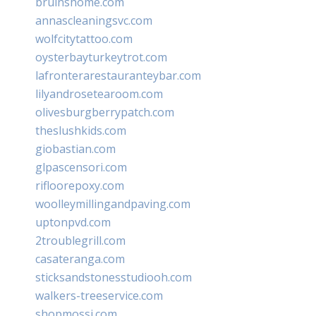
bruinshome.com
annascleaningsvc.com
wolfcitytattoo.com
oysterbayturkeytrot.com
lafronterarestauranteybar.com
lilyandrosetearoom.com
olivesburgberrypatch.com
theslushkids.com
giobastian.com
glpascensori.com
rifloorepoxy.com
woolleymillingandpaving.com
uptonpvd.com
2troublegrill.com
casateranga.com
sticksandstonesstudiooh.com
walkers-treeservice.com
shopmossi.com