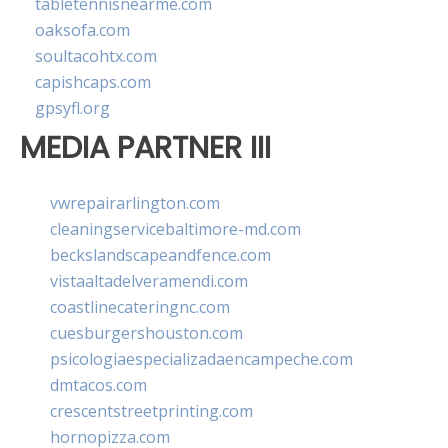
tabletennisnearme.com
oaksofa.com
soultacohtx.com
capishcaps.com
gpsyfl.org
MEDIA PARTNER III
vwrepairarlington.com
cleaningservicebaltimore-md.com
beckslandscapeandfence.com
vistaaltadelveramendi.com
coastlinecateringnc.com
cuesburgershouston.com
psicologiaespecializadaencampeche.com
dmtacos.com
crescentstreetprinting.com
hornopizza.com