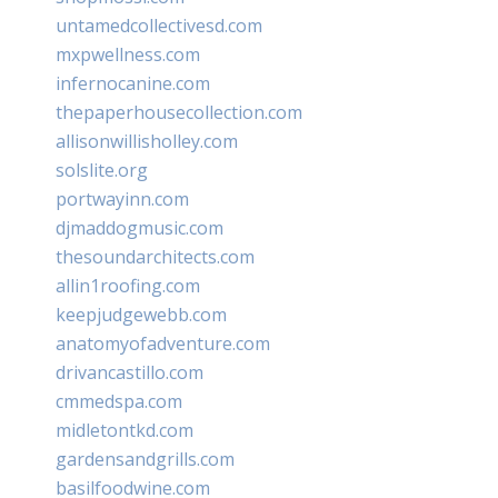
untamedcollectivesd.com
mxpwellness.com
infernocanine.com
thepaperhousecollection.com
allisonwillisholley.com
solslite.org
portwayinn.com
djmaddogmusic.com
thesoundarchitects.com
allin1roofing.com
keepjudgewebb.com
anatomyofadventure.com
drivancastillo.com
cmmedspa.com
midletontkd.com
gardensandgrills.com
basilfoodwine.com