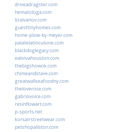
driveadragster.com
hematologa.com
lizaivanov.com
guesttinyhomes.com
home-plow-by-meyer.com
palatelatincuisine.com
blackdoglegacy.com
eatvivahouston.com
thebigshowok.com
chimeandstave.com
greatwallseafoodny.com
theloverose.com
gabriovoice.com
resinflowart.com
p-sports.net
korsairstreetwear.com
petshopallston.com