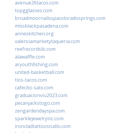
avenue26tacos.com
topgglasses.com
broadmoornailsspacoloradosprings.com
missblackpasadena.com
anneskitchen.org
valenciamarketytaqueria.com
reefrecordsllc.com
alawaffle.com
aryouthfishing.com
united-basketball.com
tios-tacos.com
cafecito-satx.com
graduacionviu2023.com
pecanjackstogo.com
zengardendayspa.com
sparklejewelryinc.com
ironcladtattoostudio.com