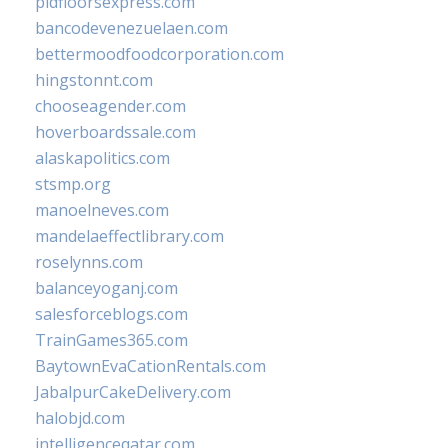
pidfloorsexpress.com
bancodevenezuelaen.com
bettermoodfoodcorporation.com
hingstonnt.com
chooseagender.com
hoverboardssale.com
alaskapolitics.com
stsmp.org
manoelneves.com
mandelaeffectlibrary.com
roselynns.com
balanceyoganj.com
salesforceblogs.com
TrainGames365.com
BaytownEvaCationRentals.com
JabalpurCakeDelivery.com
halobjd.com
intelligenceqatar.com